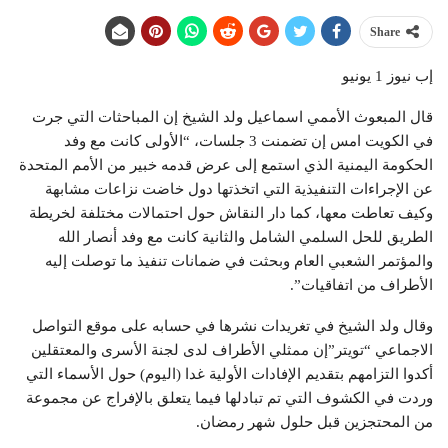
Share
إب نيوز 1 يونيو
قال المبعوث الأممي اسماعيل ولد الشيخ إن المباحثات التي جرت
في الكويت امس إن تضمنت 3 جلسات، “الأولى كانت مع وفد
الحكومة اليمنية الذي استمع إلى عرض قدمه خبير من الأمم المتحدة
عن الإجراءات التنفيذية التي اتخذتها دول خاضت نزاعات مشابهة
وكيف تعاطت معها، كما دار النقاش حول احتمالات مختلفة لخريطة
الطريق للحل السلمي الشامل والثانية كانت مع وفد أنصار الله
والمؤتمر الشعبي العام وبحثت في ضمانات تنفيذ ما توصلت إليه
الأطراف من اتفاقيات”.
وقال ولد الشيخ في تغريدات نشرها في حسابه على موقع التواصل
الاجماعي “تويتر”إن ممثلي الأطراف لدى لجنة الأسرى والمعتقلين
أكدوا التزامهم بتقديم الإفادات الأولية غدا (اليوم) حول الأسماء التي
وردت في الكشوف التي تم تبادلها فيما يتعلق بالإفراج عن مجموعة
من المحتجزين قبل حلول شهر رمضان.