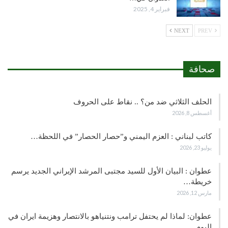
فبراير 4, 2025
NEXT
PREV
صحافة
الحلف الثلاثي ضد من؟ .. نقاط على الحروف
أغسطس 8, 2026
كاتب لبناني : العزم اليمني و”حصار الحصار” في اللحظة…
يوليو 23, 2026
عطوان : البيان الأول للسيد مجتبى المرشد الإيراني الجديد يرسم
خريطة…
مارس 12, 2026
عطوان: لماذا لم يحتفل ترامب ونتنياهو بالانتصار وهزيمة ايران في
اليوم…