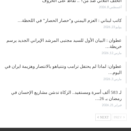
الحلف الثلاثي ضد من؟ .. نقاط على الحروف
أغسطس 8, 2026
كاتب لبناني : العزم اليمني و”حصار الحصار” في اللحظة…
يوليو 23, 2026
عطوان : البيان الأول للسيد مجتبى المرشد الإيراني الجديد يرسم
خريطة…
مارس 12, 2026
عطوان: لماذا لم يحتفل ترامب ونتنياهو بالانتصار وهزيمة ايران في
اليوم…
مارس 3, 2026
لـ 583 ألف أسرة ومستفيد.. الزكاة تدشن مشاريع الإحسان في
رمضان بـ 26…
فبراير 21, 2026
NEXT
PREV