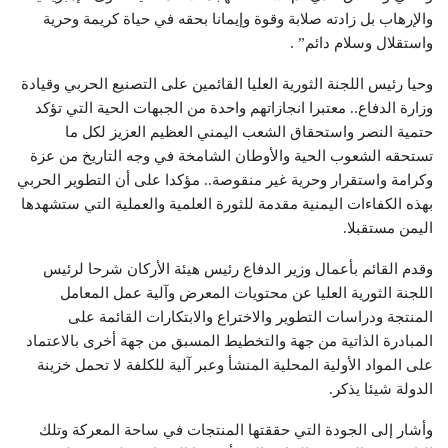
والإرهاب بل زادته صلابة وقوة وإيمانا بحقه في حياة كريمة وحرية
واستقلال وسلام دائم” .
وحيا رئيس اللجنة الثورية العليا القائمين على التصنيع الحربي وقيادة
وزارة الدفاع.. معتبرا انجازاتهم واحدة من الجبهات الحية التي تؤكد
حتمية النصر واستحقاق الشعب اليمني العظيم العزيز لكل ما
تستحقه الشعوب الحية والأوطان الشامخة في وجه التاريخ من عزة
وكرامة واستقرار وحرية غير منقوصة.. مؤكدا على أن التطوير الحربي
بهذه الكفاءات اليمنية مقدمة للثورة العلمية والعملية التي ستشهدها
اليمن مستقبلا.
وقدم القائم بأعمال وزير الدفاع رئيس هيئة الأركان شرحا لرئيس
اللجنة الثورية العليا عن محتويات المعرض وآلية عمل المعامل
المنتجة ودراسات التطوير والاختراع والابتكارات القائمة على
المبادرة الذاتية من جهة والتخطيط المسبق من جهة أخرى بالاعتماد
على المواد الأولية المحلية المنشأ وعبر آلية للكلفة لا تحمل خزينة
الدولة شيئا يذكر.
وأشار إلى الجودة التي حققتها المنتجات في ساحة المعركة وتلك