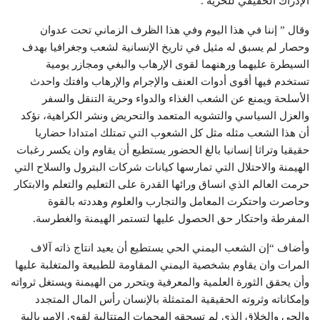
الإدراك الحقيقي للحرية .
وقال ” إننا في هذا اليوم وفي هذا الظرف الزماني تحت عدوان
وحصار لم يسبق له مثيل في تاريخ الإنسانية لشعب وجغرافيا بهدف
السيطرة عليهما ورهنهما لقوى الإرهاب والبغي ومجازر يومية
تستخدم فيها أقوى أدوات العنف والإجرام والإرهاب وافتك واحدث
الأسلحة ويمنع عن الشعب الغذاء والدواء وحرية التنقل والسفر
والعزل السياسي والتشويه المتعمد والتحريض ونشر الكراهية، نؤكد
أن هذا الشعب مثله مثل كل الشعوب التي تمتلك امتدادا حضاريا
حقيقيا وتراثا إنسانيا بالغ الحضور يستطيع أن يقاوم وان يكسر رغبات
الهيمنة والاحتلال التي تمارسها كيانات شركات البترول والسلاح التي
حرمت العالم الذي انساق ورائها القدرة على التعليم والتعلم والابتكار
وحاصرت واحتكرت المعامل والتجارب والعلوم وهددته بالقوة
المفرطة واحتكار حق الحصول عليها لتستمر الهيمنة والغطرسة.
وأضاف “إن الشعب اليمني الحي يستطيع أن يعيد انتاج ذاته آلاف
المرات وان يقاوم بشخصية اليمني المقاومة للطبيعة والمتغلبة عليها
وأن يحقق الثورة العلمية والمعرفية ويتحرر من الهيمنة ويستغل ثرواته
وإمكاناته وثروته الحقيقية المتمثلة بالإنسان رأس المال المتجدد
والحي والخلاق الذي لم تسحقه الهجمات المتتالية لقوى الإمبريالية