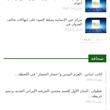
أعوام…
مارس 26, 2025
مركز عين الإنسانية يسلط الضوء على انتهاكات تحالف
العدوان في…
فبراير 4, 2025
NEXT
PREV
صحافة
كاتب لبناني : العزم اليمني و”حصار الحصار” في اللحظة…
يوليو 23, 2026
عطوان : البيان الأول للسيد مجتبى المرشد الإيراني الجديد يرسم
خريطة…
مارس 12, 2026