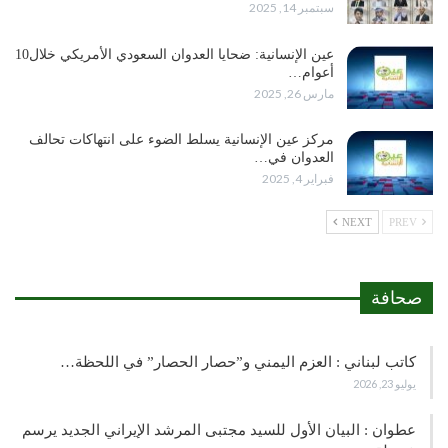
سبتمبر 14, 2025
عين الإنسانية: ضحايا العدوان السعودي الأمريكي خلال10
أعوام…
مارس 26, 2025
مركز عين الإنسانية يسلط الضوء على انتهاكات تحالف
العدوان في…
فبراير 4, 2025
NEXT
PREV
صحافة
كاتب لبناني : العزم اليمني و”حصار الحصار” في اللحظة…
يوليو 23, 2026
عطوان : البيان الأول للسيد مجتبى المرشد الإيراني الجديد يرسم