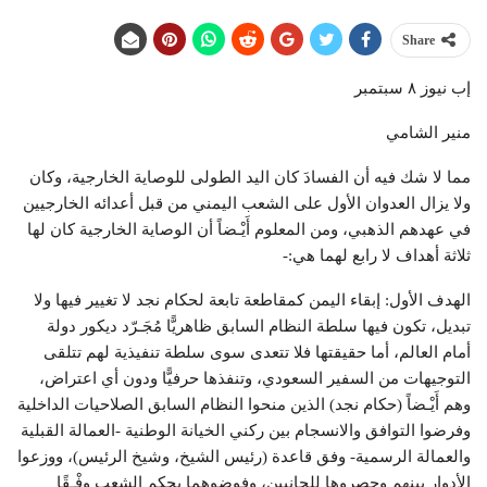
Share
إب نيوز ٨ سبتمبر
منير الشامي
مما لا شك فيه أن الفسادَ كان اليد الطولى للوصاية الخارجية، وكان
ولا يزال العدوان الأول على الشعب اليمني من قبل أعدائه الخارجيين
في عهدهم الذهبي، ومن المعلوم أَيْـضاً أن الوصاية الخارجية كان لها
ثلاثة أهداف لا رابع لهما هي:-
الهدف الأول: إبقاء اليمن كمقاطعة تابعة لحكام نجد لا تغيير فيها ولا
تبديل، تكون فيها سلطة النظام السابق ظاهريًّا مُجَـرّد ديكور دولة
أمام العالم، أما حقيقتها فلا تتعدى سوى سلطة تنفيذية لهم تتلقى
التوجيهات من السفير السعودي، وتنفذها حرفيًّا ودون أي اعتراض،
وهم أَيْـضاً (حكام نجد) الذين منحوا النظام السابق الصلاحيات الداخلية
وفرضوا التوافق والانسجام بين ركني الخيانة الوطنية -العمالة القبلية
والعمالة الرسمية- وفق قاعدة (رئيس الشيخ، وشيخ الرئيس)، ووزعوا
الأدوار بينهم وحصروها للجانبين، وفوضوهما بحكم الشعب وِفْـقًا