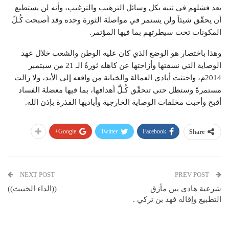
بعد فشلهم في ثنيه بكل وسائل الترهيب والترغيب، وأنه لن يستطيع
أن يحقّق شيئاً ولن يستمر في مواصلة الثورة وحده وقد أصبحت كُـلّ
المكونات تحت سيطرتهم بما فيها المؤتمر.
وهذا باختصار هو الوضع الذي كان عليه الوطن والشعب خلال عهد
الوصاية التي نسفتها وأزاحتها عن كاهله ثورةُ الـ 21 من سبتمبر
2014م، واجتثت أيادي العمالة والخيانة من واقعه إلى الأبد، ولا زالت
مستمرةً وستظل حتى تتحقّق كُـلَّ أهدافها، بما فيها معضلة الفساد
أقبح وأخبث مخلفات الوصاية الخارجية وأياديها القذرة بإذن الله.
Google+
Twitter
Facebook
Share
NEXT POST
PREV POST
شرعية هادي بين مأزق
((الداء الخبيث))
التطبيع وإقاله فهد بن تركي .