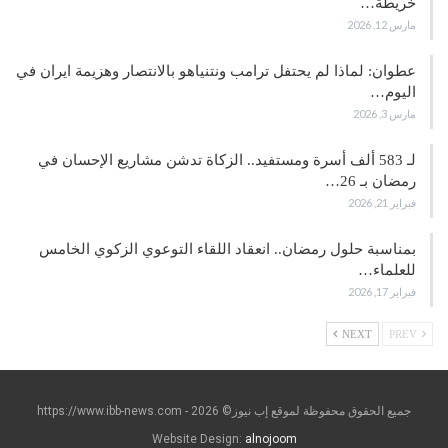
خريطة…
مارس 12, 2026
عطوان: لماذا لم يحتفل ترامب ونتنياهو بالانتصار وهزيمة ايران في
اليوم…
مارس 3, 2026
لـ 583 ألف أسرة ومستفيد.. الزكاة تدشن مشاريع الإحسان في
رمضان بـ 26…
فبراير 21, 2026
بمناسبة حلول رمضان.. انعقاد اللقاء التوعوي الزكوي الخامس
للعلماء…
فبراير 17, 2026
NEXT
PREV
جميع الحقوق محفوظة لموقع إب نيوز© https://www.ibb-news.com - 2026
Website Design:
alnojoom