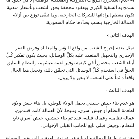
تسمح به الشقية الكبرى وبعقود مجحفة بحق الشعب وبأسعار متدنية
تكون معظم إيراداتها للشركات الخارجية، وما تبقّى توزع بين أزلام
العمالة الخارجية بنسب يحدّدها حكام السعودية.
الهدف الثاني:-
تمثل بعدم إخراج الشعب من واقع البؤس والمعاناة وفرض الفقر
الإجباري والتجهيل المتعمد عليه بكلِّ الوسائل، بحيث يكون تفكير كُـلّ
أبناء الشعب محصوراً في كيفية توفير لقمة عيشهم، وللنظام السابق
الحقُّ في استخدم كُـلِّ الوسائل التي تحقّق ذلك، وتجعل هذا الحال
واقعاً دائماً على الشعب لا يتغير ولا يزول.
الهدف الثالث:-
هو عدم بناء جيش حقيقي يحمل الولاء للوطن، بل بناء جيش ولاؤه
لطغمة النظام أَو جيش أسري، ونتيجةً لأَنَّ العمالة كانت قسمين،
عمالة نظامية وعمالة قبلية، فقد تم بناء جيشين، جيش أسري تابع
للنظام، وجيش قبلي تابع للجانب القبلي الإخواني.
وقد نجح طرفا العمالة والخيانة في تحقيق الهدفين السابقين للوصاية