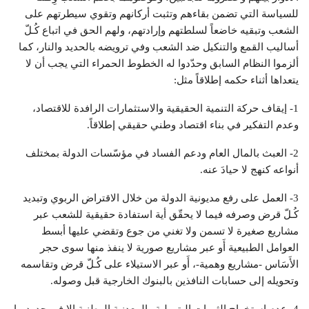
للسياسة التي تضمن بقاءهم وتثبت أركانهم وتقوي سيطرتهم على
الشعب وتبقيه خاضعاً لسلطتهم وإرادتهم، ولهم الحق في اتباع كُـلّ
أساليب القمع والتنكيل ضد الشعب وفي ترويضه بالحديد والنار، كما
ألزموا النظام السابق وحدّدوا له الخطوط الحمراء التي يجب أن لا
يتعداها أثناء حكمه إطلاقاً مثل:
1- إيقاف حركة التنمية الحقيقية والاستثمارات الرافدة للاقتصاد،
وعدم التفكير في بناء اقتصاد وطني حقيقي إطلاقاً.
2- العبث بالمال العام ودعم الفساد في مؤسّسات الدولة بمختلف
أنواعه كنهج لا حيادَ عنه.
3- العمل على رفع مديونية الدولة من خلال الاقتراض الربوي وتبديد
كُـلّ قرض وصرفه فيما لا يحقّق أية استفادة حقيقية للشعب عبر
مشاريع صغيرة لا تسمن ولا تغني من جوع وتقضي عليها أبسط
العوامل الطبيعية أَو عبر مشاريع صورية لا ينفذ منها سوى حجر
الأَسَاس -مشاريع وهمية-، أَو عبر الاستيلاء على كُـلّ قرض وتقاسمه
وتحويله إلى حسابات النافذين بالبنوك الخارجية قبل وصوله.
4- عدم استخراج الثروات البترولية والمعدنية الوطنية إلا في حدود ما