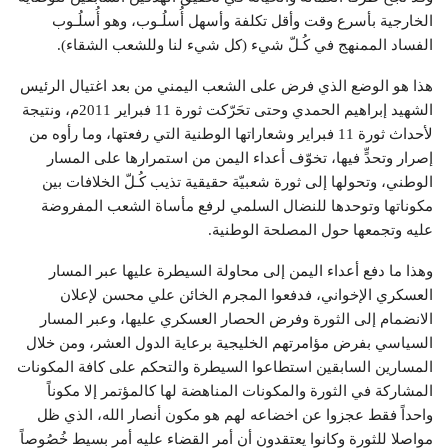
الخارجية بأسرع وقت وأقل تكلفة وأسهل أُسلُـوب، وهو أُسلُـوب
الفساد الممنهج في كُـلّ شيء (كل شيء لنا وللشعب الشقاء).
هذا هو الوضع الذي فرض على الشعب اليمني من بعد اغتيال الرئيس
الشهيد إبراهيم الحمدي وحتى تحَرّكت ثورة 11 فبراير 2011م، ونتيجة
لأحداث ثورة 11 فبراير وشعاراتها الوطنية التي رفعتها، وما رأوه من
إصرار وتحدٍّ فيها، تخوّف أعداء اليمن من استمرارها على المسار
الوطني، وتحولها إلى ثورة شعبيّة حقيقية تذيب كُـلّ الخلافات بين
مكوناتها وتوحدها للنضال السلمي لرفع مأساة الشعب المفروضة
عليه وتجمعها حول المصلحة الوطنية.
وهذا ما دفع أعداء اليمن إلى محاولة السيطرة عليها عبر المسار
العسكري الإخواني، فدفعوا المجرم الخائن علي محسن لإعلان
الانضمام إلى الثورة وفرض الحصار العسكري عليها، وعبر المسار
السياسي بفرض مؤامرتهم الخليجية برعاية الدول العشر، ومن خلال
المسارين السابقين استطاعوا السيطرة والتحكم على كافة المكونات
المشاركة في الثورة والمكونات المناهضة لها كالمؤتمر إلا مكوناً
واحداً فقط عجزوا عن اخضاعه لهم هو مكون أنصار الله، الذي ظل
مواصلا للثورة وكانوا يعتقدون أن أمر القضاء عليه أمر بسيط خُصُوصاً