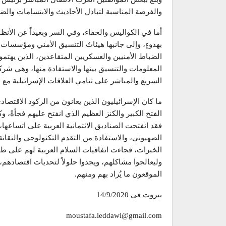
والفرصة المناسبة لتبادل الأحاديث والابتسامات وال
أما في الكواليس والخفاء، وفي السر وبعيداً عن الأنظ
بهدوءٍ، وإلى جانبها هيئاتُ التنسيق الأمني ومؤسسا
الضباط الأمنيين والعسكريين المتقاعدين، الذين يهتم
المعلومات والتنسيق بينها والاستفادة منها، وهي شرك
السريع والمباشر على تنامي العلاقات الإسرائيلية مع 
ما كان الإسرائيليون الذين يعانون من الركود الاقتصادي
الفتح الكبير والكنز العظيم الذي انفتح عليهم فجأةً، و
فقد انفتحت الصناديق الائتمانية العربية على اتساعها،
الصهيوني، والاستفادة من التقدم التكنولوجي والتقانة 
الخبرات، فجاءت اتفاقيات السلام العربية لهم على طب
وليعالجوا مشاكلهم، ويجدوا حلولاً لتحديات اقتصاده
الموقعون ما يُراد بهم ومنهم.
بيروت في 14/9/2020
moustafa.leddawi@gmail.com