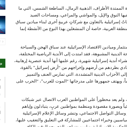
الممتدة الأطراف، الذهبية الرمال، الساطعة الشمس، التي ما
ففيها النوق والإبل، والمواشي والمراعي، ومساحات الصيد
 إسرائيلية بالتعاون مع شركاتٍ عربيةٍ أخرى لبناء ميادين سباق
لمنطقة العربية، خاصة أن المنشغلين بهذا النوع من الأنشطة إنما
PREV
ثمار وميادين الاقتصاد الإسرائيلية عند سباق الهجن والسياحة
حة الدينية المشبوهة، فقد امتدت إلى الأندية الرياضية المختلفة،
أندية إسرائيلية شهيرة، رغم علمها أنها أندية عنصرية إرهابية،
ص
نادي بطردهم من أرضهم وإخراجهم من “أرض إسرائيل” بالقوة،
لى الأحزاب الدينية المتشددة، التي تمارس العنف والتمييز
، ويهتف جمهورها على مدرجاتها “الموت للعرب”، “الحرب على
ك
ا
ي
، ولم يعد محظوراً على المواطنين العرب الاتصال عبر شبكات
ئياً وبصورة مقصودة ومنظمة بمواطنين عربٍ، يتبادلون وإياهم
ع
ا
سائل التواصل الاجتماعي، وتنشر وسائل الإعلام الإسرائيلية
م
اسيين وخبراء اجتماعيين للمشاركة في التعليق والتعقيب عليها،
حكومة الإسرائيلية بنيامين نتنياهو، الذي يجد الوقت الكافي