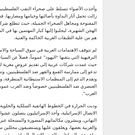
وأخذت الأضواء تتسلط على صحراء النقب الفلسطينية 
زالت تحمل آثار البداوة بأصالتها وخيامها ومضاربها، 
المفتوحة ومجاهل الصحراء الجميلة، حيث تتطلع شركاتٌ
الهجن الشهيرة، ليجلبوا إليها كبار المهتمين بها في ا
هم من علية الطبقات العربية الحاكمة والغنية.
لم تتوقف الاهتمامات العربية في سوق السياحة والاست
الترفيهية التي يتقنها “اليهود” عموماً، فضلاً عن السيا
حيث عمدت شركات عربية إلى تقديم عروضٍ مغرية لشراء 
تدعو إلى ممارسة القمع والقهر ضد الفلسطينيين، وت
وتقدم الدعم إلى المنظمات الاستيطانية المتطرفة، وإ
العنصري ضد الفلسطينيين خصوصاً وضد العرب عموماً
العرب”.
ودبت الحرارة في الخطوط الهاتفية السلكية والخلوية
الاتصال الإسرائيلية، وأخذ الإسرائيليون يتصلون عشوا
التهاني، وينشرون مكالماتهم المصورة والمسجلة عبر و
والعربية بعضها، ويعلقون عليها ويستضيفون محللين سي
وبلغ ببعض المواطنين العرب الاتصال المباشر برئيس ال