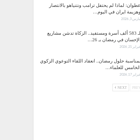
طوان: لماذا لم يحتفل ترامب ونتنياهو بالانتصار
هزيمة ايران في اليوم…
ارس 3, 2026
لـ 583 ألف أسرة ومستفيد.. الزكاة تدشن مشاريع
لإحسان في رمضان بـ 26…
براير 21, 2026
مناسبة حلول رمضان.. انعقاد اللقاء التوعوي الزكوي
لخامس للعلماء…
براير 17, 2026
NEXT