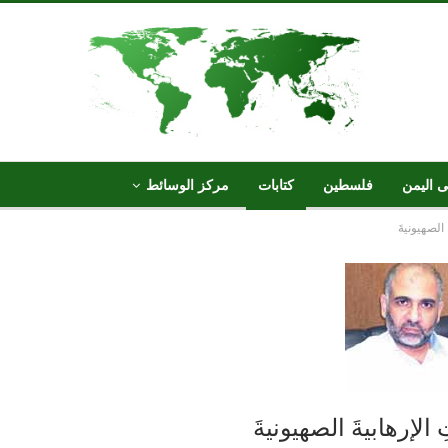
ى اليمن
فلسطين
كتابات
مركز الوسائط
الصهيونيةَ
الإرهابيةَ الصهيونيةَ