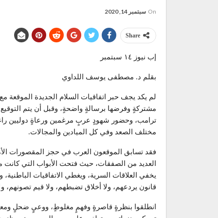
On
سبتمبر 14, 2020
Share
إب نيوز ١٤ سبتمبر
بقلم د. مصطفى يوسف اللداوي
لم يكد يجف حبر اتفاقيات السلام الجديدة الموقعة مع 
مشتركةٍ وفرضها برسالةٍ واضحةٍ، وقبل أن يتم التوقيع
ترامب، وحضور شهودٍ عربٍ مرغمين ورعاةٍ دوليين راغ
مختلف الصعد وفي كل الميادين والمجالات.
فقد تسابق الموقعون العرب في حجز المقصورات الأمامي
العديد من الصفقات، حيث فتحت الأبواب التي كانت م
يخفي العلاقات السرية، ويغطي الاتفاقيات الباطنية، 
قانون يردعهم، ولا أخلاق تضبطهم، ولا قيم تصونهم، ولا
انطلقوا بنظرةٍ قاصرةٍ وفهمٍ مغلوطٍ، ووعيٍ ضحلٍ ومعر