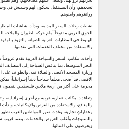
تحركهم نزواتهم، وتطغى عليهم مصالحهم، وهم يظنون أ
تسعدهم، وأن المستقبل سيكون لهم وسيبش في وجو
وواثقوهم وآمنوهم.
نشطت رحلات السفر المدنية، وبدأت شاشات المطارات 
الجوي العربي مفتوحاً أمام حركة الطيران والملاحة ال
الهبوط في المطارات العربية للصيانة والتزود بالوقود
والاستفادة من مختلف الخدمات التي تقدمها.
وأخذت مكاتب السفر والسياحة العربية تقدم عروضاً 
البحر المتوسط، بما ينافس السياحة إلى المصايف الترك
وزيارة المسجد الأقصى والصلاة فيه، والطواف على ال
الأقصى قد أضحى معلماً سياحياً دينياً إسرائيلياً، يمك
محرمة على أكثر من أربعة ملايين فلسطيني يقيمون ف
وتعاقدت مكاتب عقارية عربية مع أخرى إسرائيلية، وات
والمنافع، والاستفادة من الفرص والإمكانيات، وبدأت
وعقاراتٍ تجارية، وغدت صور المواطنين العرب تظهر ع
والمنتوجات وأغلب العروض والخدمات، وعما قريب ستظ
ويحرصون على اقتنائها.