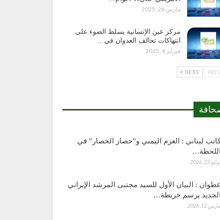
مارس 26, 2025
مركز عين الإنسانية يسلط الضوء على
انتهاكات تحالف العدوان في…
فبراير 4, 2025
NEXT
حافة
اتب لبناني : العزم اليمني و”حصار الحصار” في
للحظة…
وليو 23, 2026
طوان : البيان الأول للسيد مجتبى المرشد الإيراني
لجديد يرسم خريطة…
ارس 12, 2026