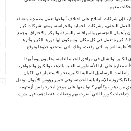
ع
ضحكات معهم.
و
م
ار، فإن شركات السلاح على اختلاف أنواعها تعمل بصمتٍ، وتتعاقد
ت العمل البحثي، وشركات الحماية والحراسة، ومعها شركات كبار
ون بأعمال التجسس والمراقبة، والسرقة والهكر والاختراق، وجمع
ا
اتٌ كبيرة تعمل في كل مكان، وسيكون لها دورها الكبير وأثرها
ف
الأنظمة العربية التي وقعت، وتلك التي ستحذو حذوها وتوقع.
ب
 الكبير، والشلل في مرافق الحياة العامة، يحلمون يوماً بهذا
ا
كأنه مغارة علي بابا الأسطورية، الغنية بالذهب والكنوز والجواهر،
ف
 وانطلقت الرساميل المالية الكبيرة نحو الاستثمار في الكيان
الاليكترونية الإسرائيلية الحديثة، وفي تثمير رؤوس الأموال، ونقل
PREV
قٍ من ذهبٍ، وكأنهم كانوا معها على موعدٍ ليخرجوا من أزمتهم،
م، وتداعيات كورونا التي أضرت بهم وعطلت اقتصادهم، فهل يدرك