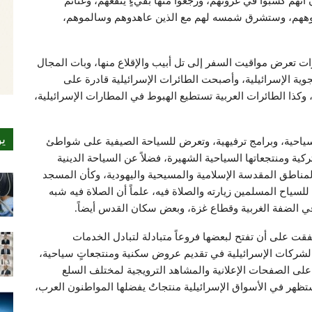
نهم كسبوا في غزوتهم، ورجعوا منها بفيءٍ ينفعهم، وغنائم
ههم، وستشرق شمسه لهم مع الذين عاهدوهم وسالموهم،
تعرض مواقيت السفر إلى تل أبيب والإقلاع منها، وبات المجال
جوية الإسرائيلية، وأصبحت الطائرات الإسرائيلية قادرة على
، وكذا الطائرات العربية تستطيع الهبوط في المطارات الإسرائيلية،
ي
سياحية، وبرامج ترفيهية، وتعرض للسياحة الصيفية على شواطئ
ية ومنتجعاتها السياحية الشهيرة، فضلاً عن السياحة الدينية
مناطق المقدسة الإسلامية والمسيحية واليهودية، وكأن المسجد
ن للسياح المسلمين زيارته والصلاة فيه، علماً أن الصلاة فيه شبه
ي الضفة الغربية وقطاع غزة، وبعض سكان القدس أيضاً.
فقت على أن تفتح لبعضها فروعاً متبادلة لتبادل الخدمات
 الشركات الإسرائيلية في تقديم عروض سكنية ومنتجعاتٍ سياحية،
لى الصفحات الإعلانية والمشاهد الترويجية لمختلف السلع
هر في الأسواق الإسرائيلية منتجاتٌ يفضلها المواطنون العرب،