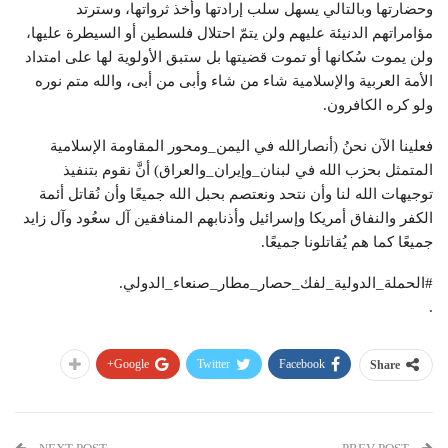
وحضارتها وبالتالي يسهل سلب إرادتها وأخذ ثرواتها، وسترتد
مؤامراتهم الدنيئة عليهم ولن يتمّ احتلال فلسطين أو السيطرة عليها،
ولن يموت سُكانها أو تموت قضيتها بل ستبق الأولوية لها على امتداد
الأمة العربية والإسلامية شاء من شاء وأبى من أبى، والله متم نوره
ولو كره الكافرون.
فعلينا الآن نحنُ (أنصارالله في اليمن_ومحور المقاومة الإسلامية
المتمثل بحزب الله في لبنان_وإيران_والعراق) أنَّ نقوم بتنفيذ
توجيهات الله لنا وأن نتحد ونعتصم بحبل الله جميعًا وأن نُقاتل أئمة
الكفر والنفاق أمريكا وإسرائيل وأذنابهم المنافقين آل سعُود وآل زايد
جميعًا كما هم يُقاتلونا جميعًا.
#الحملة_الدولية_لفك_حصار_مطار_صنعاء_الدولي.
.
Google+
Twitter
Facebook
Share