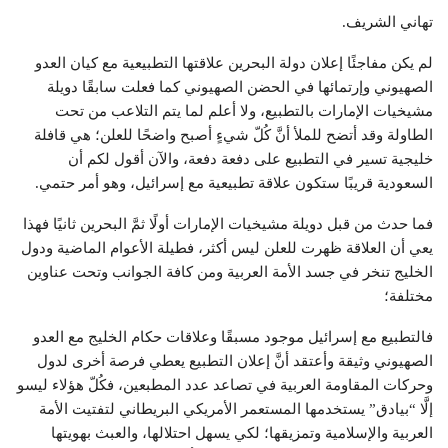
تهاني الشريف.
لم يكن مفاجئًا إعلان دولة البحرين علاقتها التطبيعية مع كيان العدو
الصهيوني وإرتمائها في الحضن الصهيوني كما فعلت سابقًا دويلة
مشيخيات الإمارات بالتطبيع، ولا أعلم لما يتم التلاعب من تحت
الطاولة وقد أتضح للملأ أنَّ كُلّ شيءٍ أصبح واضحًا للعلن؛ هي قافلة
خليجية تسير في التطبيع على دفعة دفعة، والآن أقول لكم أن
السعودية قريبًا ستكون علاقة تطبيعية مع إسرائيل، وهو أمر حتمي.
فما حدث من قبل دويلة مشيخيات الإمارات أولًا ثمَّ البحرين ثانيًا فهذا
يعي أن العلاقة ظهرت للعلن ليس أكثر، فطيلة الأعوام الماضية ودول
الخليج تنخر في جسد الأمة العربية ومن كافة الجوانب وتحت عناوين
مختلفة؛
فالتطبيع مع إسرائيل موجود مسبقًا وعلاقات حكام الخليج مع العدو
الصهيوني وثيقة وأعتقد أنَّ إعلان التطبيع يعطي فرصة أخرى لدول
وحركات المقاومة العربية في تصاعد عدد المطبعين، فكُلّ هؤلاء ليسو
إلَّا “بيادق” يستخدمها المستعمر الأمريكي البريطاني لتفتيت الأمة
العربية والإسلامية وتمزيقها؛ لكي يسهل احتلالها، والعبث بهويتها