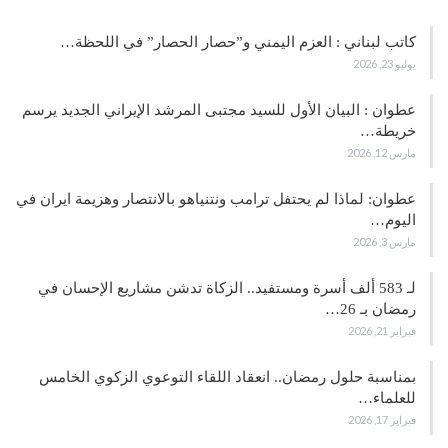
كاتب لبناني : العزم اليمني و”حصار الحصار” في اللحظة…
يوليو 23, 2026
عطوان : البيان الأول للسيد مجتبى المرشد الإيراني الجديد يرسم
خريطة…
مارس 12, 2026
عطوان: لماذا لم يحتفل ترامب ونتنياهو بالانتصار وهزيمة ايران في
اليوم…
مارس 3, 2026
لـ 583 ألف أسرة ومستفيد.. الزكاة تدشن مشاريع الإحسان في
رمضان بـ 26…
فبراير 21, 2026
بمناسبة حلول رمضان.. انعقاد اللقاء التوعوي الزكوي الخامس
للعلماء…
فبراير 17, 2026