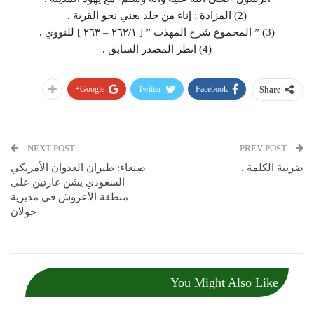
(2) المزادة : إناء من جلد يعني نحو القربة .
(3) ” المجموع شرح المهذب ” [ ٢٦٢/١ – ٢٦٣ ] للنووي .
(4) انظر المصدر السابق .
Google+
Twitter
Facebook
Share
NEXT POST
PREV POST
ضريبة الكلمة .
صنعاء: طيران العدوان الأمريكي
السعودي يشن غارتين على
منطقة الأعروش في مديرية
خولان
You Might Also Like