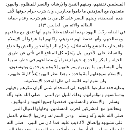
المسلمين نفقتهم، وبينهم النصح والإرشاد، والنصر للمظلوم، واليهود
متفقون مع المؤمنين ما داموا محاربين، وإن يثرب حرام جوفها لأهل
هذه الصحيفة، وبينهم النصر على كل من يداهم يثرب، وعدم حماية
الظالم والآثم من الجانبين “(1).
في البداية رحّبَ اليهود بهذه المعاهدة ظناً منهم أنها تتفق مع منافعهم
ومصالحهم، وأنها تحفظ لهم نفوذهم، ولكنهم لما عرفوا أن الإسلام
جاء يحارب الجشع والاستغلال، ويُحرِّم الربا والفجور والغش والخداع
والتسلط على الآخرين، بل ويُحرِّم كل المنافع التي تأتي عن طريق
الحيلة والمكر والخداع، حينها تيقنوا بأن مصالحهم في خطر، سيما
وأن المسلمين ما من يوم يمر عليهم إلا وهم يتوحدون ويتوسعون،
والإسلام سيجعلهم أمةً واحدة ، وهذا بنظر اليهود يُعدُّ كارثةً عليهم ،
ولن تقوم لهم قائمة في ظل الوحدة الإسلامية..
وعليه فقد سارعوا باللجوء إلى استخدام شتى ألوان مكرهم وحيلهم
ودسائسهم ومؤامراتهم، وذلك للنيل من النبي – صلى الله عليه وآله
وسلم – والإسلام والمسلمين، فنقضوا جميع العهود والمواثيق،
وتحالفوا مع المشركين لحرب المسلمين، وحاولوا اغتيال النبي –
صلى الله عليه وآله وسلم – ودس السم له، وحاربوا الإسلام بالعمل
على تشويهه وإلصاق الأكاذيب عليه، فما كان من النبي – صلى الله
عليه وآله وسلم – إلا أن حاربهم وأجلاهم من المدينة.. وبعد وفاة النبي