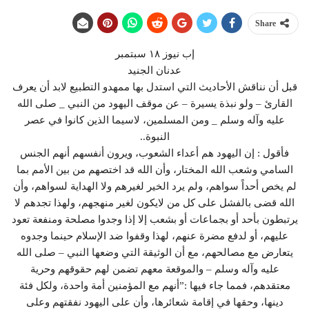
Share
إب نيوز ١٨ سبتمبر
عدنان الجنيد
قبل أن نناقش الأحاديث التي استدل بها ممهدو التطبيع لابد أن يعرف
القارئ – ولو نبذة يسيرة – عن موقف اليهود من النبي _ صلى الله
عليه وآله وسلم _ ومن المسلمين، لاسيما الذين كانوا في عصر
النبوة..
فأقول : إن اليهود هم أعداء الشعوب، ويرون أنفسهم أنهم الجنس
السامي وشعب الله المختار، وأن الله قد اختصهم من بين الأمم بما
لم يخص أحداً سواهم، ولم يرد الخير لغيرهم ولا الهداية لسواهم، وأن
الله قضى بالفشل على كل من لايكون لغير منهجهم، ولهذا تجدهم لا
يرتبطون بأحد أو بجماعات أو بشعب إلا إذا وجدوا مصلحة ومنفعة تعود
عليهم، أو لدفع مضرة عنهم، لهذا وقفوا ضد الإسلام حينما وجدوه
يتعارض مع مصالحهم، مع أن الوثيقة التي وضعها النبي – صلى الله
عليه وآله وسلم – والموقعة معهم تضمن لهم حقوقهم وحرية
معتقدهم، فمما جاء فيها :”أنهم مع المؤمنين أمة واحدة، ولكل فئة
دينها، وحقها في إقامة شعائرها، وأن على اليهود نفقتهم وعلى