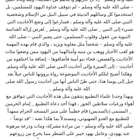
– صلى الله عليه وآله وسلم – لم تتوقف عداوة اليهود للمسلمين، بل
استخدموا كل وسائلهم الدنيئة في سبيل النيل من الإسلام وشخصية
النبي صلى الله عليه وآله وسلم ، فسارعوا إلى وضع الأحاديث التي
تسيء إلى النبي _ صلى الله عليه وآله وسلم _ لغرض إزالة القداسة
النبوية من عقول وقلوب المسلمين، حتى يصير النبي – صلى الله
عليه وآله وسلم – شخصاً مثل معاوية ويزيد ، والذي قام بهذه المهمة
هو كعب الأحبار ووهب بن منبه وأمثالهما من اليهود ممن وضعوا مئات
الأحاديث والقصص، فجاء بنو أمية فأضافوها – إضافة ما اختلقوه من
أحاديث – إلى السيرة وإلى أحاديث النبي صلى الله عليه وآله وسلم.
وهكذا أصبح لتلكم الأحاديث الموضوعة رواة يروونها للناس جيلاً بعد
جيل إلى يومنا هذا، حتى ظنّ الناس أنها من أحاديث رسول الله صلى
الله عليه وآله وسلم ..
وبهذا وجدنا علماء التطبيع ينتقون مثل هذه الأحاديث التي تتوافق مع
أهواء ورغبات سلاطين الجور ، فهذا أحد دعاة التطبيع _ إمام الحرمين
_ المسمى (بالسديس) قام خطيباً على منبر المسجد الحرام ممهداً
للتطبيع مع العدو الصهيوني، ومستدلاً بما هكذا نصه : “قد توضأ –
صلى الله عليه وآله وسلم – من مزادة مشركة، ومات ودرعه مرهونة
عند يهودي، وعامل يهود خيبر على الشطر مما يخرج من زروعهم