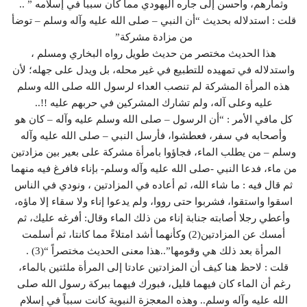
وثمارهم، وأحسن إلى جاره اليهودي مما كان سبباً في إسلامه ” ..
قلت : استدلاله بحديث “أن النبي – صلى الله عليه وآله وسلم – توضأ
من مزادة مشركة”
هذا الحديث مختصر من حديث طويل رواه البخاري ومسلم ،
واستدلاله في تمهيده للتطبيع في غير محله، بل ويدل على جهله؛ لأن
هذه المرأة المشركة لم تنصب العداء لرسول الله صلى الله وسلم
عليه وعلى آله، ولم تشارك المشركين في حربهم عليه !!..
كل مافي الأمر : “أن الرسول – صلى الله وسلم عليه وآله – كان هو
وأصحابه في سفر، فعطشوا، فأرسل النبي – صلى الله عليه وآله
وسلم – من يطلب الماء، فجاؤوا بامرأة مشركة على بعير بين مزادتين
من ماء، فدعا النبي -صلى الله عليه وآله وسلم- بإناء فافرغ فيه منهما
ثم قال فيه : ما شاء الله، ثم أعاده في المزادتين ، ونودي في الناس
اسقوا واستقوا، فشربوا حتى رووا، ولم يدعوا إناء ولا سقاء إلا ماؤه،
وأعطي رجلا أصابته جنابة إناء من ذلك الماء وقال: أفرغه عليك، ثم
أمسك عن المزادتين(2) وكأنهما أشد امتلاءً مما كانتا، ثم أسلمت
المرأة بعد ذلك هي وقومها”..هذا معنى الحديث مختصراً “(3) .
قلت : لاحظ هنا كيف أن المزادتين عادتا إلى المرأة ملئتين بالماء،
رغم أن الماء كان فيهما قليل، فبورك فيهما ببركة رسول الله صلى
الله عليه وآله وسلم.. وهذه المعجزة النبوية كانت سبباً في إسلام