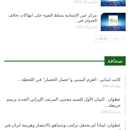
مارس 26, 2025
مركز عين الإنسانية يسلط الضوء على انتهاكات تحالف
العدوان في…
فبراير 4, 2025
NEXT
PREV
صحافة
كاتب لبناني : العزم اليمني و”حصار الحصار” في اللحظة…
يوليو 23, 2026
عطوان : البيان الأول للسيد مجتبى المرشد الإيراني الجديد يرسم
خريطة…
مارس 12, 2026
عطوان: لماذا لم يحتفل ترامب ونتنياهو بالانتصار وهزيمة ايران في