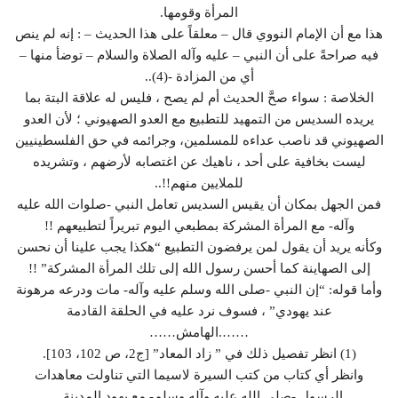
المرأة وقومها.
هذا مع أن الإمام النووي قال – معلقاً على هذا الحديث – : إنه لم ينص
فيه صراحةً على أن النبي – عليه وآله الصلاة والسلام – توضأ منها –
أي من المزادة -(4)..
الخلاصة : سواء صحَّ الحديث أم لم يصح ، فليس له علاقة البتة بما
يريده السديس من التمهيد للتطبيع مع العدو الصهيوني ؛ لأن العدو
الصهيوني قد ناصب عداءه للمسلمين، وجرائمه في حق الفلسطينيين
ليست بخافية على أحد ، ناهيك عن اغتصابه لأرضهم ، وتشريده
للملايين منهم!!..
فمن الجهل بمكان أن يقيس السديس تعامل النبي -صلوات الله عليه
وآله- مع المرأة المشركة بمطبعي اليوم تبريراً لتطبيعهم !!
وكأنه يريد أن يقول لمن يرفضون التطبيع “هكذا يجب علينا أن نحسن
إلى الصهاينة كما أحسن رسول الله إلى تلك المرأة المشركة” !!
وأما قوله: “إن النبي -صلى الله وسلم عليه وآله- مات ودرعه مرهونة
عند يهودي” ، فسوف نرد عليه في الحلقة القادمة
…….الهامش……
(1) انظر تفصيل ذلك في ” زاد المعاد” [ج2، ص 102، 103].
وانظر أي كتاب من كتب السيرة لاسيما التي تناولت معاهدات
الرسول -صلى الله عليه وآله وسلم- مع يهود المدينة .