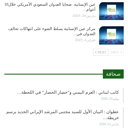
عين الإنسانية: ضحايا العدوان السعودي الأمريكي خلال10
أعوام…
مارس 26, 2025
مركز عين الإنسانية يسلط الضوء على انتهاكات تحالف
العدوان في…
فبراير 4, 2025
NEXT
PREV
صحافة
كاتب لبناني : العزم اليمني و”حصار الحصار” في اللحظة…
يوليو 23, 2026
عطوان : البيان الأول للسيد مجتبى المرشد الإيراني الجديد يرسم
خريطة…
مارس 12, 2026