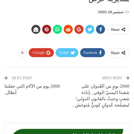
On
سبتمبر 18, 2020
Share
Google+
Twitter
Facebook
Share
NEXT POST
PREV POST
2000 يومٍ من العُدوان على
2000 يوم من الآلام التي جعلتنا
شعبنا اليمنيّ الوفي ..إبادة
أبطال.
شعبٍ وعبثٌ بالقانون الدولي؛
لمصلحة عُدوانٍ كونيٍّ مُتوحش .