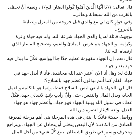
قال تعالى: {{يَا أيُّهَا الَّذينَ آمَنُوِا كُونُوا أنصَار اللهِ}} ، ونعمة أنَّ تحظى
بالقرب من الله سبحانهُ وتعالى..
وفي حوارٍ كان لي مع والدي قبل خروجه من المنزل وإصابتهُ
بالجروحِ..
توجهتُ قائلة له: يا والدي الجهاد شرعهُ الله، ولنا فيه حياة وعزة
وكرامة، وبالجهاد يتم غرس المبادئ والقيم، وتصحيح المسار الذي
ارتضاه الله لنا.
قال: نعم، إن الجهاد مفهومهُ عظيم جدًا جدًا وواسع، فكُلّ ما يبذل فيه
جهد يعتبر جهاد..
قلتُ له: وهل أنا الآن أعتبر عند الله مجاهدة، فأنا لا أبذل جهد في
جهاد القلم كما أنتم تبذلون أعظم جهد بالسلاح؟!
قال لي: الجهاد يا ابنتي ليس بالسلاح فقط، وإنما هو بالكلمة والعمل
الجاد، وبذل المال والنفس، حتى وأنَّ رأيتِ بإنكِ لاتبذلي جهد، فكُلّ
عطاء في سبيل الله وبنية الجهاد فهو جهاد، وأعظم جهاد هو جهاد
العدل، ولغة الإيثار لنصرة دين الله.
وواصل حديثهُ قائلًا: يا ابنتي في هذه المرحلة هي أهم مرحلة لمعرفة
الصادق من الكاذب؛ لأن البعض يتخلى أو يتخاذل عن الجهاد، ويتراجع
وينحرف ويسير في طريق الشيطان، يبيع كُلّ شيء من أجل المال