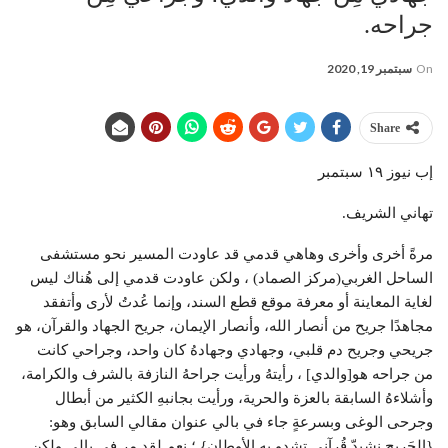
جراحه.
On
سبتمبر 19, 2020
Share
إب نيوز ١٩ سبتمبر
تهاني الشريف.
مرةً أخرى وأخرى وهاهي قدمي قد عاودت المسير نحو مستشفى
الساحل الغربي(مركز الصماد) ، ولكن عاودت قدمي إلى هُناك ليس
لغاية المعاينة أو معرفة موقع قطع السند، وإنما عُدتُ لأرى وأتفقد
مجاهدًا جريح من أنصار الله، وأنصار الإيمان، جريح الجهاد والقرآن، هو
جريحي وجريح دم قلبي، وجهادي وجهادهُ كان واحد، وجراحي كانت
من جراحه هو[والدي] ، رأيتهُ ورأيت جراحهُ النازفة بالشرف والكرامة،
وأشلاءهُ السابقة بالعزة والحرية، ورأيت بجانبهِ الكثير من أبطال
وجرحى الوغى وبسرعةٍ جاء في بالي عنوان مقالي السابق وهو:
{الجَريِح نشيدّ قُرآنيِ تشدو بِه الأوطان} ؛ نعم لقد مر في بالي ولكن