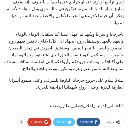
الذي تراجع أو أرتد عنه أو يتراجع عندما يصاب بالخوف بإنه سوف
يفارق حياة الدنيا القصيرة، فيكون في حالة خزي وذل وإهانة؛ لأنه لم
يفكر بأن حياة الآخرة هي الحياة الأطول والأعظم عند الله من حياة
الدنيا.
ياجرحانا وأسرانا وشُهدائنا عهدًا علينا انَّنا سنُقابل الوفاء بالوفاء
والعهد بالعهد، وسننقل روح الجهاد إلى كُلّ الآفاق، نافثين فيهم روح
الصمود واليقين بالنصر المبين؛ وسنشق الطريق في زمان الطغيان
والجبروت وسنكون أقوياء بقوة الحق الذي اعتنقتوه وحملتوه أمانة
على أكتافكم، وندبات جروحكم وأرواحكم التي انطلقت سبّاقة مشتاقة
لما وعد الله به من نصر وعزة وتمكين، ووعد بالجنة والفلاح.
سلامٌ سلام على جروح جرحانا النازفة للشرف، وعلى صمودِ أسرانا
العازفة للعزة، وعلى أرواح شُهدائنا الزاحفة للحرية.
.
#الحملة_الدولية_لفك_حصار_مطار_صنعاء.
Google+
Twitter
Facebook
Share