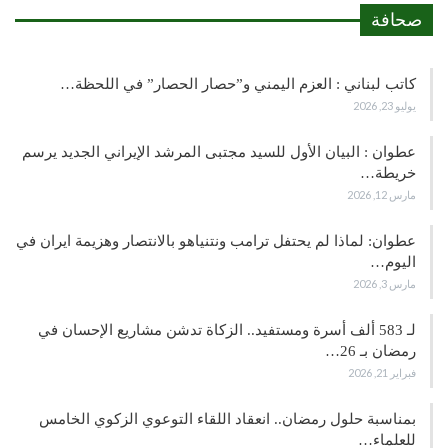
صحافة
كاتب لبناني : العزم اليمني و”حصار الحصار” في اللحظة…
يوليو 23, 2026
عطوان : البيان الأول للسيد مجتبى المرشد الإيراني الجديد يرسم
خريطة…
مارس 12, 2026
عطوان: لماذا لم يحتفل ترامب ونتنياهو بالانتصار وهزيمة ايران في
اليوم…
مارس 3, 2026
لـ 583 ألف أسرة ومستفيد.. الزكاة تدشن مشاريع الإحسان في
رمضان بـ 26…
فبراير 21, 2026
بمناسبة حلول رمضان.. انعقاد اللقاء التوعوي الزكوي الخامس
للعلماء…