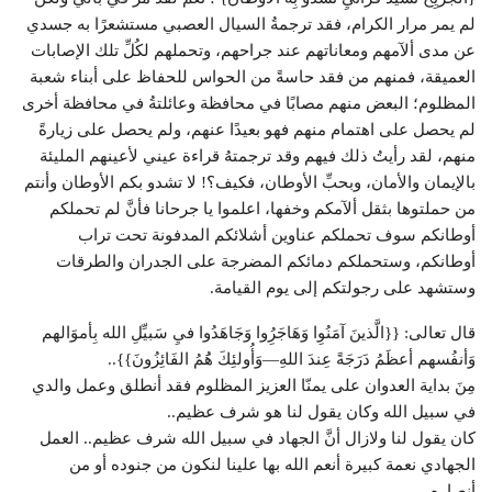
لم يمر مرار الكرام، فقد ترجمةُ السيال العصبي مستشعرًا به جسدي
عن مدى ألآمهم ومعاناتهم عند جراحهم، وتحملهم لكُلِّ تلك الإصابات
العميقة، فمنهم من فقد حاسةً من الحواس للحفاظ على أبناء شعبة
المظلوم؛ البعض منهم مصابًا في محافظة وعائلتةُ في محافظة أخرى
لم يحصل على اهتمام منهم فهو بعيدًا عنهم، ولم يحصل على زيارةً
منهم، لقد رأيتُ ذلك فيهم وقد ترجمتهُ قراءة عيني لأعينهم المليئة
بالإيمان والأمان، وبحبِّ الأوطان، فكيف؟! لا تشدو بكم الأوطان وأنتم
من حملتوها بثقل ألآمكم وخفها، اعلموا يا جرحانا فأنَّ لم تحملكم
أوطانكم سوف تحملكم عناوين أشلائكم المدفونة تحت تراب
أوطانكم، وستحملكم دمائكم المضرجة على الجدران والطرقات
وستشهد على رجولتكم إلى يوم القيامة.
قال تعالى: {{الَّذينَ آمَنُوِا وَهَاجَرُِوا وَجَاهَدُوا فيِ سَبيِّلِ الله بِأموَالهم
وَأنفُسهم أعظَمُ دَرَجَةً عِندَ اللهِ—وَأُولئِكَ هَُمُ الفَائِزُونَ}}..
مِنَ بداية العدوان على يمنّا العزيز المظلوم فقد أنطلق وعمل والدي
في سبيل الله وكان يقول لنا هو شرف عظيم..
كان يقول لنا ولازال أنَّ الجهاد في سبيل الله شرف عظيم.. العمل
الجهادي نعمة كبيرة أنعم الله بها علينا لنكون من جنوده أو من
أنصارِه..