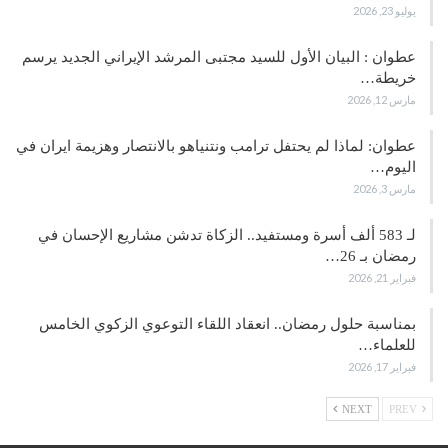
يوليو 23, 2026
عطوان : البيان الأول للسيد مجتبى المرشد الإيراني الجديد يرسم
خريطة…
مارس 12, 2026
عطوان: لماذا لم يحتفل ترامب ونتنياهو بالانتصار وهزيمة ايران في
اليوم…
مارس 3, 2026
لـ 583 ألف أسرة ومستفيد.. الزكاة تدشن مشاريع الإحسان في
رمضان بـ 26…
فبراير 21, 2026
بمناسبة حلول رمضان.. انعقاد اللقاء التوعوي الزكوي الخامس
للعلماء…
فبراير 17, 2026
NEXT
PREV