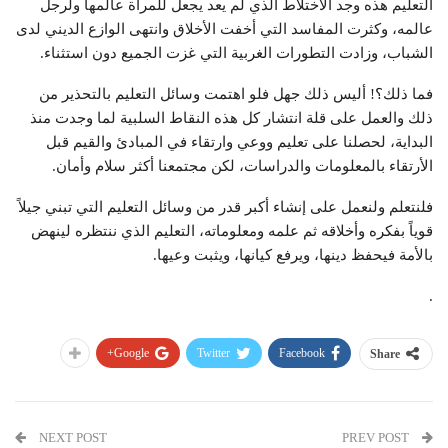
التعليم هذه وجد الاختلاط الذي لم يعد يجعل للمرأة عالمها ولرجل
عالمه، وكثرت المفاسد التي أخفت الأخلاق وانتهى الوازع الديني لدى
الشباب، وزادت التطورات الغربية التي غزت الجميع دون استثناء.
فما ذلك؟! أليس ذلك جهل فلو اهتمت وسائل التعليم بالتحذير من
ذلك والعمل على قلة انتشار كل هذه النقاط السلبية لما وجدت منذ
البداية، لحصلنا على تعليم ووعي وارتقاء في المبادئ والقيم قبل
الأرتقاء بالمعلومات والدراسات، لكن مجتمعنا أكثر سلام وأمان.
فلنتعلم ولنعمل على إنشاء أكبر قدر من وسائل التعليم التي تبني جيلاً
قوياً بفكره وأخلاقه ثم علمه ومعلوماته، التعليم الذي ننتظره لينهض
بالأمة فيحفظ دينها، ويرفع كيانها، ويثبت وعيها.
.
Google+
Twitter
Facebook
Share
NEXT POST
PREV POST