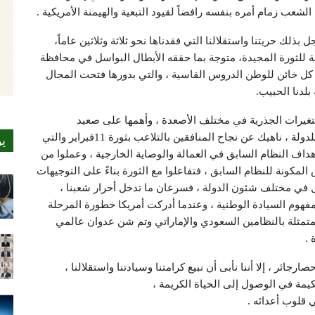
لشعب زمام أمره بنفسه رافضاً لقيود التبعية والهيمنة الأمريكية .
سة للثورة المجيدة، متوجة بما حققه الأبطال البواسل في محافظة
 كل خائن للوطن الدروس القاسية ، والتي بدورها فتحت المجال
لدنا الحبيب.
يئة بالتغيرات الجذرية في مختلف الأصعدة ، وأهمها على صعيد
التطورات العسكري ، وحرية امتلاك القرار السياسي للدولة ، ناهيك عن نجاح المنافقين بالتلاعب بثورة 11فبراير والتي
ي
أهداف النظام السابق في العمالة والوصاية الخارجية ، وعملوا من
مكونة للنظام السابق ، فتفاعلوا مع الثورة بناءً على التوجيهات
ل في مختلف شئون الدولة ، فسرعان ما تدخل أحرار شعبنا ،
مفهوم السيادة الوطنية ، وعندما أدركت أمريكا خطورة المرحلة
المتمثلة بالنظامين السعودي والإماراتي وتم شن عدوان عالمي
 .
ئر ، إلا أننا نأبى أن نبيع كرامتنا وسيادتنا واستقلالنا ،
حكيمة في الوصول إلى الحياة الكريمة ،
 قلوب أعدائه .