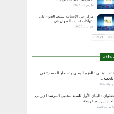
مارس 26, 2025
مركز عين الإنسانية يسلط الضوء على
انتهاكات تحالف العدوان في…
فبراير 4, 2025
NEXT
حافة
اتب لبناني : العزم اليمني و”حصار الحصار” في
للحظة…
وليو 23, 2026
طوان : البيان الأول للسيد مجتبى المرشد الإيراني
لجديد يرسم خريطة…
ارس 12, 2026