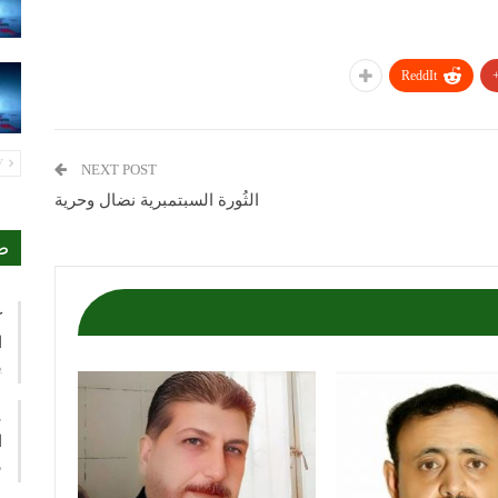
ReddIt
PREV
NEXT POST
الثُورة السبتمبرية نضال وحرية
ص
ك
ا
ي
ع
ا
م