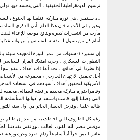
ترسيخ الديمقراطية الحقيقية ، التي يتجسد فيها تولي ا
21 سبتمبر ، هي ثورة مباركة اقتلعنا بها الخنوع ، لنسجل بذلك حريتنا واستقلالنا التي فقدناها نحو ثلاثة وثلاثين عاماً،
وغير باقي الأعوام فإن هذا العام تأتي الذكرى الساد
مأرب من انتصارات كبيرة ونتائج موجعة للإعداء لقنت
أمام كل من تسول له نفسه المساس بأمن واستقلالية ب
إن مسيرة 6 سنوات من عمر الثورة المجيدة مل
إذا نظرنا إلى أهدافها ، نجد أنها ذات أهداف تتفق مع 
أجل تحقيق الارتهان الخارجي ، مجموعة من الأشخاص ال
الأمريكية لتحقيق أهداف أسيادهم في استعادة التدخ
وقاموا بثورة مباركة مجيدة ،رافضة للعمالة، محققة ل
التي وصلنا إليها قامت باستخدام أدواتها المتأسلمة 
ظالم علينا ، وفرض الحصار الجائر من أول سنة للثورة
رغم كل الظروف التي احاطت بنا من عدوان ظالم ،وحصارجا
موقنين بنصر الله القوي الغالب ، وواثقين بقيادتنا ال
عاش اليمن حراً أبياً شامخاً ودام نصره وعزه ورعبه في