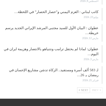
أغسطس 8, 2026
كاتب لبناني : العزم اليمني و”حصار الحصار” في اللحظة…
يوليو 23, 2026
عطوان : البيان الأول للسيد مجتبى المرشد الإيراني الجديد يرسم
خريطة…
مارس 12, 2026
عطوان: لماذا لم يحتفل ترامب ونتنياهو بالانتصار وهزيمة ايران في
اليوم…
مارس 3, 2026
لـ 583 ألف أسرة ومستفيد.. الزكاة تدشن مشاريع الإحسان في
رمضان بـ 26…
فبراير 21, 2026
NEXT
PREV