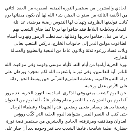
الحادي والعشرين من سبتمبر الثورة اليمنية العصرية من العقد الثاني
من الألفية الثالثة من سنوات الدهر، شاء الله لها أن يكون ميقاتها يوم
كانت فولدتها الظروف وتهيأت لها النفوس رضية مرضية، عدا ثلة
الفساد وبلاطجة البلاط فقد ضاقوا بها ذرعا كما ضاق الشعب بهم
ذرعا من قبل، فقاموا بحربها وقتالها، تساقطت الرموز وتهاوت أصنام
الطاغوت مولين الدبر إلى حانوتات الخارج، تاركين الشعب يعاني
ويلات فساد زرعوه ثلاثة وثلاثون عاما من التبعية والتطويع والعمالة
للخارج.
ثورة الحرية أيامها من أيام الله، كأيام موسى وقومه وفي مواقيت الله
للناس آية للعالمين، وفي ثورتنا ياشعوب الله لكم معجزة وبرهان على
دولة الله وحاكميته وعظمة التشريع القرآني حين يبسط الحق ردائه
على الأرض عدل ورحمة.
نحن اليوم كشعب يمني وفي الذكرى السادسة لثورة الحرية بعد مرور
ألفا يوم من العدوان بنينا للصبر مقام وقصٌر عليَّا، ألفا يوم من العدوان
وشعبنا يجاهد ويصابر ضحى ويضحي، قدم الشهداء وعظماء الرجال
حتى كتب له النصر المبين بشواهد اليوم الجلية التي كُبَّت روؤس
العدوان ومنافقيه ومرتزقته، الحادي والعشرين من سبتمبر قصة ثورة
حضارية صلبة شامخة، قادها الشعب بحذافير وجوده بعد أن صار على