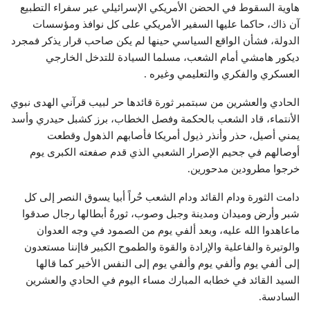
هاوية السقوط في الحضن الأمريكي الإسرائيلي عبر سفراء التطبيع
آن ذاك، حاكما عليها السفير الأمريكي على كل نوافذ ومؤسسات
الدولة، فشأن الواقع السياسي حينها لم يكن صاحب قرار يذكر فمجرد
ديكور هامشي أمام الشعب، مسلما السيادة للتدخل الخارجي
العسكري والفكري والتعليمي وغيره .
الحادي والعشرين من سبتمبر ثورة قائدها حر لبيب قرآني الهدى نبوي
الأنتماء، قاد الشعب بالحكمة وفصل الخطاب، برز كشبل حيدري وأسد
يمني أصيل، حذر وأنذر ذيول أمريكا فأصابهم الذهول وقطعت
أوصالهم في جحيم الإصرار الشعبي الذي قدم صفعته الكبرى يوم
خرجوا مطرودين مدحورين.
دامت الثورة ودام القائد ودام الشعب حٌراً أبيا يسوق النصر إلى كل
شبر وأرض وميدان ومدينة وجبل وصوب، ثورةٌ أبطالها رجال صدقوا
ماعاهدوا الله عليه، وبعد ألفي يوم من الصمود في وجه العدوان
والوتيرة والفاعلية والإرادة والقوة والطموح الكبير فاإننا مستعدون
إلى ألفي يوم وألفي يوم وألفي يوم إلى النفس الأخير كما قالها
السيد القائد في خطابه المبارك مساء اليوم في الحادي والعشرين
السادسة.