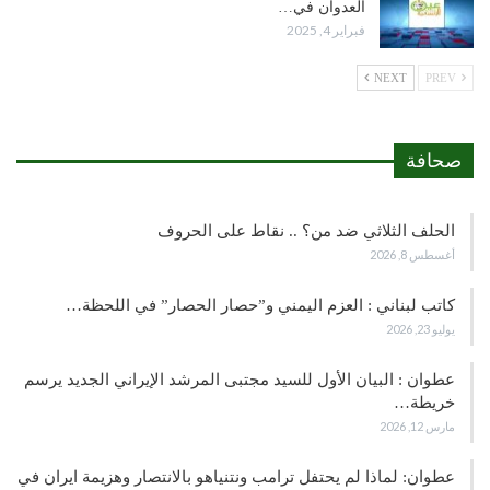
العدوان في…
فبراير 4, 2025
NEXT
PREV
صحافة
الحلف الثلاثي ضد من؟ .. نقاط على الحروف
أغسطس 8, 2026
كاتب لبناني : العزم اليمني و”حصار الحصار” في اللحظة…
يوليو 23, 2026
عطوان : البيان الأول للسيد مجتبى المرشد الإيراني الجديد يرسم
خريطة…
مارس 12, 2026
عطوان: لماذا لم يحتفل ترامب ونتنياهو بالانتصار وهزيمة ايران في