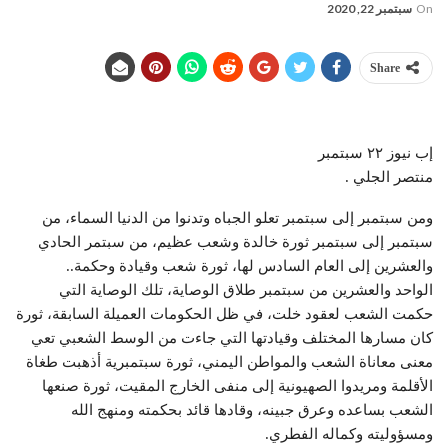
On
سبتمبر 22, 2020
Share
إب نيوز ٢٢ سبتمبر
منتصر الجلي .
ومن سبتمبر إلى سبتمبر تعلو الجباه وتدنوا من الدنيا السماء، من
سبتمبر إلى سبتمبر ثورة خالدة وشعب عظيم، من سبتمر الحادي
والعشرين إلى العام السادس لها، ثورة شعب وقيادة وحكمة..
الواحد والعشرين من سبتمبر طلاق الوصاية، تلك الوصاية التي
حكمت الشعب لعقود خلت، في ظل الحكومات العميلة السابقة، ثورة
كان مسارها المختلف وقيادتها التي جاءت من الوسط الشعبي تعي
معنى معاناة الشعب والمواطن اليمني، ثورة سبتمبرية أذهبت طغاة
الأقلمة ومريدوا الصهيونية إلى منفى الخارج المقيت، ثورة صنعها
الشعب بساعده وعرق جبينه، وقادها قائد بحكمته ومنهج الله
ومسؤوليته وكماله الفطري.