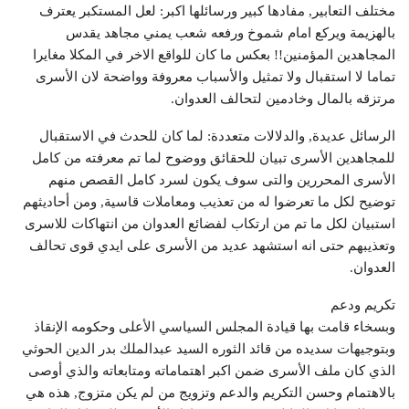
مختلف التعابير, مفادها كبير ورسائلها اكبر: لعل المستكبر يعترف
بالهزيمة ويركع امام شموخ ورفعه شعب يمني مجاهد يقدس
المجاهدين المؤمنين!! بعكس ما كان للواقع الاخر في المكلا مغايرا
تماما لا استقبال ولا تمثيل والأسباب معروفة وواضحة لان الأسرى
مرتزقه بالمال وخادمين لتحالف العدوان.
الرسائل عديدة, والدلالات متعددة: لما كان للحدث في الاستقبال
للمجاهدين الأسرى تبيان للحقائق ووضوح لما تم معرفته من كامل
الأسرى المحررين والتى سوف يكون لسرد كامل القصص منهم
توضيح لكل ما تعرضوا له من تعذيب ومعاملات قاسية, ومن أحاديثهم
استبيان لكل ما تم من ارتكاب لفضائع العدوان من انتهاكات للاسرى
وتعذيبهم حتى انه استشهد عديد من الأسرى على ايدي قوى تحالف
العدوان.
تكريم ودعم
وبسخاء قامت بها قيادة المجلس السياسي الأعلى وحكومه الإنقاذ
وبتوجيهات سديده من قائد الثوره السيد عبدالملك بدر الدين الحوثي
الذي كان ملف الأسرى ضمن اكبر اهتماماته ومتابعاته والذي أوصى
بالاهتمام وحسن التكريم والدعم وتزويج من لم يكن متزوج, هذه هي