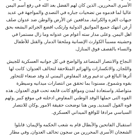
الأسرى المحررين, الذين كان لهم الفضل بعد الله في رفع أسم اليمن
عاليا لما قدموه من تضحيات جباره في التصدي والمواجهة في عديد
جبهات العزه والكرامة, مدافعين عن الأرض والوطن ضد عدوان صلف
أرعن انتهك جميع المواثيق الدولية وارتكب افضع الجرائم البشعه بحق
اهل اليمن, وعلى مدار سته أعوام من عدوانه وما زال مستمرا في
وحشيته مسببآ الكوارث الإنسانية وملحقا الدمار, والقتل للأطفال
والنساء بالقصف فوق المنازل.
النجاح والانتصار المتصاعد والواضح في كل جوانبه العسكرية للجيش
واللجان, والانكسارات والهزائم المتلاحقة لتحالف العدوان: كانت لها
أثرها البالغ في تدعيم ورفد المفاوض اليمني لد وفد صنعاء للتحاور
بقوه وشموخ, مسنودا بما تحقق من انتصارات ميدانيه وسيطرة
متواصلة, واستعادة لمدن ومواقع كانت قابعه تحت قوى العدوان, هذه
القوه التى حملها الوفد الوطني المفاوض ادخلته في موقع كبير ,ولهم
قوه القول السديد, ومن هنا توضحت حقيقة الامور ,وكان للانتصار
السياسي مرادفا للواقع الميداني العسكري.
استقبال الفاتحين والأبطال قام به شعب الحكمه والإيمان: قابلوا
الشعجان الأسرى المحررين من سجون تحالف العدوان, وفي مطار