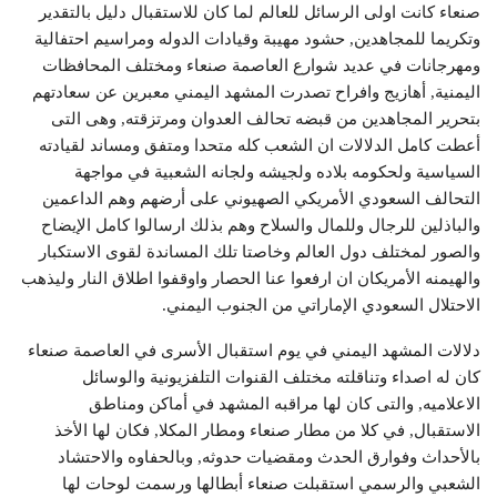
صنعاء كانت اولى الرسائل للعالم لما كان للاستقبال دليل بالتقدير
وتكريما للمجاهدين, حشود مهيبة وقيادات الدوله ومراسيم احتفالية
ومهرجانات في عديد شوارع العاصمة صنعاء ومختلف المحافظات
اليمنية, أهازيج وافراح تصدرت المشهد اليمني معبرين عن سعادتهم
بتحرير المجاهدين من قبضه تحالف العدوان ومرتزقته, وهى التى
أعطت كامل الدلالات ان الشعب كله متحدا ومتفق ومساند لقيادته
السياسية ولحكومه بلاده ولجيشه ولجانه الشعبية في مواجهة
التحالف السعودي الأمريكي الصهيوني على أرضهم وهم الداعمين
والباذلين للرجال وللمال والسلاح وهم بذلك ارسالوا كامل الإيضاح
والصور لمختلف دول العالم وخاصتا تلك المساندة لقوى الاستكبار
والهيمنه الأمريكان ان ارفعوا عنا الحصار واوقفوا اطلاق النار وليذهب
الاحتلال السعودي الإماراتي من الجنوب اليمني.
دلالات المشهد اليمني في يوم استقبال الأسرى في العاصمة صنعاء
كان له اصداء وتناقلته مختلف القنوات التلفزيونية والوسائل
الاعلاميه, والتى كان لها مراقبه المشهد في أماكن ومناطق
الاستقبال, في كلا من مطار صنعاء ومطار المكلا, فكان لها الأخذ
بالأحداث وفوارق الحدث ومقضيات حدوثه, وبالحفاوه والاحتشاد
الشعبي والرسمي استقبلت صنعاء أبطالها ورسمت لوحات لها