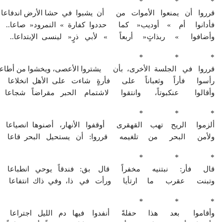
‭* * *
قرروا أن يمنعوا الأموات من أن يشبوا في حشا الأرض اندفاعا
فأدانوا أم » أوديب« كما حددوا كفارة » النمرود« صاعا..
وأضافوا » ربذاتٍ« أربعاً » لأبي ذرٍ« لينسى الإبتداعا..
‭* * *
قرروا في الجلسة الأخرى، بأن يشتروا الأعصى، ويخشوا من أطاعا
رأسوا فأراً وثعباناً على فأرةٍ شاءت على الأهل انخلاعا
وأقالوا عنكبوتاً، وانتقوا لاشتمام الحبر مقراضاً شجاعا
‭* * *
ألزموا الريح تهب القهقرى أوقفوا الأنهار، أصنوها انصياعا
ولأمن البحر من تلغيمه قرروا: أن يستحيل البحر قاعا
‭* * *
قال فأر: نبتنيه مخفراً قال بق: فندقاً يوحي انطباعا
وتبنت عقرب ما ارتأيا ورأت في ذا، وفي ذاك انتفاعا
‭* * *
وأقاموا بعد هذا حفلةً أنفدوا فيها دم الليل اجتراعا