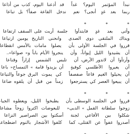
نبدأ المؤتمر اليوم؟ غداً قد أذعنا اليوم، كذب من أذاعا
ربما بعد غدٍ أنجى؟ نعم ندخل القاعة صفاً؟ بل تباعا
‭* * *
وأتى بعد غدٍ فابتدأوا جلسة أربت على السقف ارتفاعا
وبذاك الملتقى دوى الصدى وانحنى التاريخ يومين ارتياعا
قرروا في الجلسة الأولى بأن يصلوا مامات بالأمس انقطاعا
أن يشيدوا الليل إيواناً، وأن ينجروا الأيام باباً و» صواعا«..
وأرتأوا أن لاتدور الأرض، أن تلبس الشمس إزاراً وقناعا
أن يعيروا الأطلسي كوفيةٍ أن يزيدوا قامة » التمساح« باعا
أن يحيلوا الغيم قاعاً صفصفاً كي يموت البرق جوعاً والتياعا
أن يبيعوا العصر كي يسترجعوا زمناً من قبل أن يلقوه ضاعا
‭* * *
قرروا في الجلسة الوسطى بأن يطبخوا الليل، ويعطوه الجياع
زوجوا سلطانة القمل » الدبى« للبعوضات اكتروا زوجاً مشاعا
شكلوا بين الأفاعي لجنة أسكتوا بين الصراصير النزاعا
أصدروا عفواً عن القتلى، كما كلفوا الأشجار بالنوم اضطجاعا