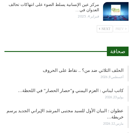
مركز عين الإنسانية يسلط الضوء على انتهاكات تحالف
العدوان في…
فبراير 4, 2025
NEXT
PREV
صحافة
الحلف الثلاثي ضد من؟ .. نقاط على الحروف
أغسطس 8, 2026
كاتب لبناني : العزم اليمني و”حصار الحصار” في اللحظة…
يوليو 23, 2026
عطوان : البيان الأول للسيد مجتبى المرشد الإيراني الجديد يرسم
خريطة…
مارس 12, 2026