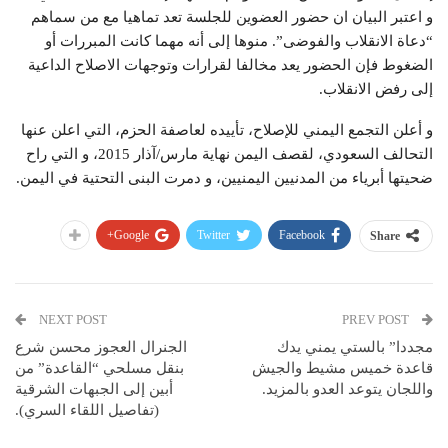
و اعتبر البيان ان حضور العضوين للجلسة تعد تماهيا مع من سماهم
“دعاة الانقلاب والفوضى”. منوها إلى أنه مهما كانت المبررات أو
الضغوط فإن الحضور يعد مخالفا لقرارات وتوجهات الاصلاح الداعية
إلى رفض الانقلاب.
و أعلن التجمع اليمني للإصلاح، تأييده لعاصفة الحزم، التي اعلن عنها
التحالف السعودي، لقصف اليمن نهاية مارس/آذار 2015، و التي راح
ضحيتها أبرياء من المدنيين اليمنيين، و دمرت البنى التحتية في اليمن.
Google+
Twitter
Facebook
Share
NEXT POST
PREV POST
مجددا” بالستي يمني يدك
الجنرال العجوز محسن شرع
قاعدة خميس مشيط والجيش
بنقل مسلحي “القاعدة” من
واللجان يتوعد العدو بالمزيد.
أبين إلى الجبهات الشرقية
(تفاصيل اللقاء السري).