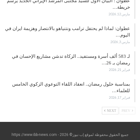
عطوان : البيان الأول للسيد مجتبى المرشد الإيراني الجديد يرسم
خريطة…
مارس 12, 2026
عطوان: لماذا لم يحتفل ترامب ونتنياهو بالانتصار وهزيمة ايران في
اليوم…
مارس 3, 2026
لـ 583 ألف أسرة ومستفيد.. الزكاة تدشن مشاريع الإحسان في
رمضان بـ 26…
فبراير 21, 2026
بمناسبة حلول رمضان.. انعقاد اللقاء التوعوي الزكوي الخامس
للعلماء…
فبراير 17, 2026
NEXT
PREV
جميع الحقوق محفوظة لموقع إب نيوز© https://www.ibb-news.com - 2026