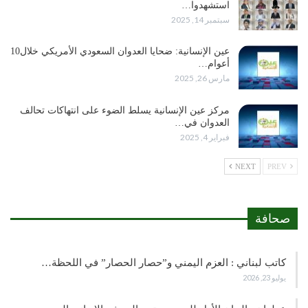
استشهدوا…
سبتمبر 14, 2025
عين الإنسانية: ضحايا العدوان السعودي الأمريكي خلال10
أعوام…
مارس 26, 2025
مركز عين الإنسانية يسلط الضوء على انتهاكات تحالف
العدوان في…
فبراير 4, 2025
NEXT
PREV
صحافة
كاتب لبناني : العزم اليمني و”حصار الحصار” في اللحظة…
يوليو 23, 2026