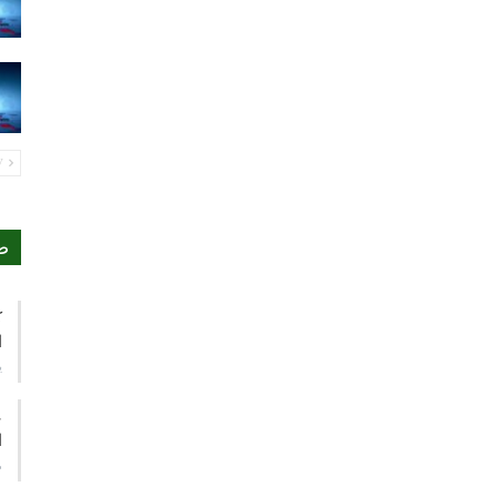
PREV
ص
ك
ا
ي
ع
ا
م