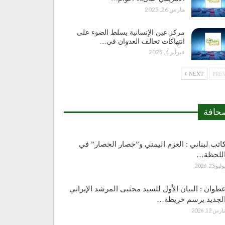
مارس 26, 2025
مركز عين الإنسانية يسلط الضوء على
انتهاكات تحالف العدوان في…
فبراير 4, 2025
NEXT
حافة
اتب لبناني : العزم اليمني و”حصار الحصار” في
للحظة…
وليو 23, 2026
طوان : البيان الأول للسيد مجتبى المرشد الإيراني
لجديد يرسم خريطة…
ارس 12, 2026