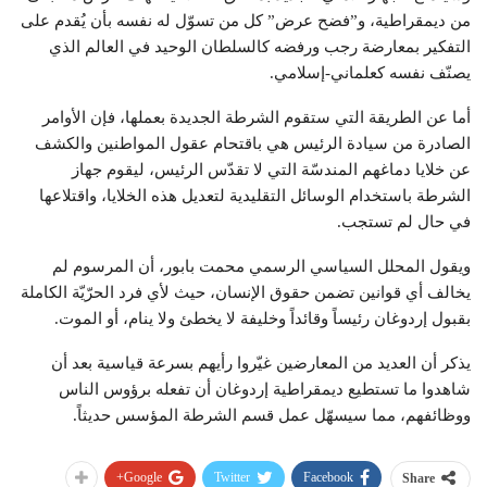
من ديمقراطية، و”فضح عرض” كل من تسوّل له نفسه بأن يُقدم على
التفكير بمعارضة رجب ورفضه كالسلطان الوحيد في العالم الذي
يصنّف نفسه كعلماني-إسلامي.
أما عن الطريقة التي ستقوم الشرطة الجديدة بعملها، فإن الأوامر
الصادرة من سيادة الرئيس هي باقتحام عقول المواطنين والكشف
عن خلايا دماغهم المندسّة التي لا تقدّس الرئيس، ليقوم جهاز
الشرطة باستخدام الوسائل التقليدية لتعديل هذه الخلايا، واقتلاعها
في حال لم تستجب.
ويقول المحلل السياسي الرسمي محمت بابور، أن المرسوم لم
يخالف أي قوانين تضمن حقوق الإنسان، حيث لأي فرد الحرّيّة الكاملة
بقبول إردوغان رئيساً وقائداً وخليفة لا يخطئ ولا ينام، أو الموت.
يذكر أن العديد من المعارضين غيّروا رأيهم بسرعة قياسية بعد أن
شاهدوا ما تستطيع ديمقراطية إردوغان أن تفعله برؤوس الناس
ووظائفهم، مما سيسهّل عمل قسم الشرطة المؤسس حديثاً.
Google+
Twitter
Facebook
Share