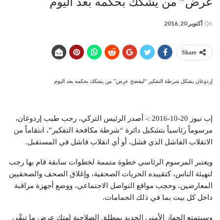
عرض” من يشكك بحكمه بعد اليوم
On
أكتوبر 20, 2016
Share
إردوغان يشكل شرطة التفكير “ليفضح عرض” من يشكك بحكمه بعد اليوم
إب نيوز 20-10-2016 :- أصدر الرئيس التركي، رجب طيب إردوغان،
مرسوماً رئاسياً بتشكيل دائرة “شرطة مكافحة التفكير”، انتقاماً من
الانقلاب الفاشل الذي فشل، أو أي انقلاب فاشل في المستقبل.
ويعتبر المرسوم الرئاسي خطوة متممة لخطوات سابقة قام بها رجب
لتهيئة الناس، كتقييده الحريات الصحفية، وإغلاق الصحف والصحفيين
المعارضين، وحجب مواقع التواصل الاجتماعي، ووضع أجهزة مراقبة
داخل كل بيت بما في ذلك الحمامات.
وسيتمتع الجهاز الأمني الجديد بمطلق الصلاحية لهتك عرض ما تبقّى