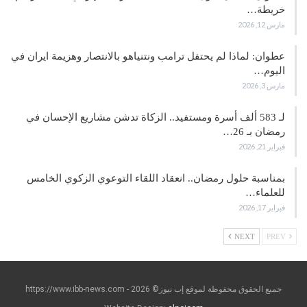
خريطة…
مارس 12, 2026
عطوان: لماذا لم يحتفل ترامب ونتنياهو بالانتصار وهزيمة ايران في
اليوم…
مارس 3, 2026
لـ 583 ألف أسرة ومستفيد.. الزكاة تدشن مشاريع الإحسان في
رمضان بـ 26…
فبراير 21, 2026
بمناسبة حلول رمضان.. انعقاد اللقاء التوعوي الزكوي الخامس
للعلماء…
فبراير 17, 2026
NEXT
PREV
جميع الحقوق محفوظة لموقع إب نيوز© https://www.ibb-news.com - 2026