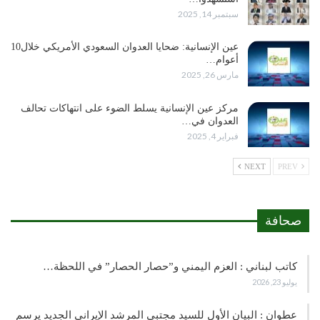
سبتمبر 14, 2025
عين الإنسانية: ضحايا العدوان السعودي الأمريكي خلال10
أعوام…
مارس 26, 2025
مركز عين الإنسانية يسلط الضوء على انتهاكات تحالف
العدوان في…
فبراير 4, 2025
NEXT
PREV
صحافة
كاتب لبناني : العزم اليمني و”حصار الحصار” في اللحظة…
يوليو 23, 2026
عطوان : البيان الأول للسيد مجتبى المرشد الإيراني الجديد يرسم