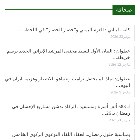
صحافة
كاتب لبناني : العزم اليمني و”حصار الحصار” في اللحظة…
يوليو 23, 2026
عطوان : البيان الأول للسيد مجتبى المرشد الإيراني الجديد يرسم
خريطة…
مارس 12, 2026
عطوان: لماذا لم يحتفل ترامب ونتنياهو بالانتصار وهزيمة ايران في
اليوم…
مارس 3, 2026
لـ 583 ألف أسرة ومستفيد.. الزكاة تدشن مشاريع الإحسان في
رمضان بـ 26…
فبراير 21, 2026
بمناسبة حلول رمضان.. انعقاد اللقاء التوعوي الزكوي الخامس