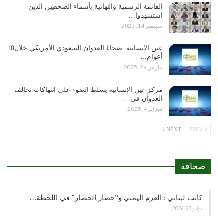
القائمة الرسمية والنهائية بأسماء الصحفيين الذين
استشهدوا…
سبتمبر 14, 2025
عين الإنسانية: ضحايا العدوان السعودي الأمريكي خلال10
أعوام…
مارس 26, 2025
مركز عين الإنسانية يسلط الضوء على انتهاكات تحالف
العدوان في…
فبراير 4, 2025
NEXT
PREV
صحافة
كاتب لبناني : العزم اليمني و”حصار الحصار” في اللحظة…
يوليو 23, 2026