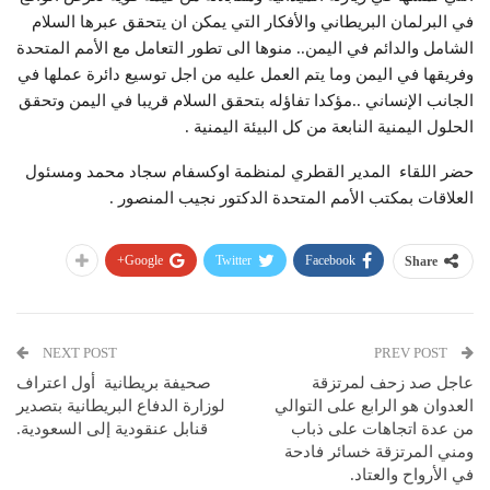
في البرلمان البريطاني والأفكار التي يمكن ان يتحقق عبرها السلام
الشامل والدائم في اليمن.. منوها الى تطور التعامل مع الأمم المتحدة
وفريقها في اليمن وما يتم العمل عليه من اجل توسيع دائرة عملها في
الجانب الإنساني ..مؤكدا تفاؤله بتحقق السلام قريبا في اليمن وتحقق
الحلول اليمنية النابعة من كل البيئة اليمنية .
حضر اللقاء المدير القطري لمنظمة اوكسفام سجاد محمد ومسئول
العلاقات بمكتب الأمم المتحدة الدكتور نجيب المنصور .
Google+
Twitter
Facebook
Share
NEXT POST
PREV POST
عاجل صد زحف لمرتزقة
صحيفة بريطانية أول اعتراف
العدوان هو الرابع على التوالي
لوزارة الدفاع البريطانية بتصدير
من عدة اتجاهات على ذباب
قنابل عنقودية إلى السعودية.
ومني المرتزقة خسائر فادحة
في الأرواح والعتاد.