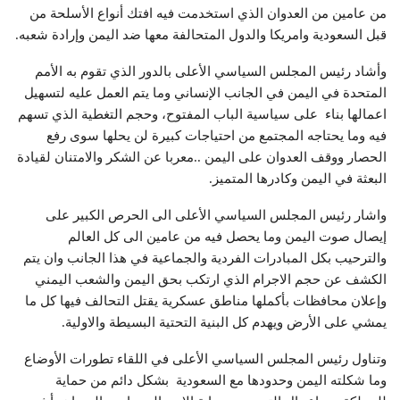
من عامين من العدوان الذي استخدمت فيه افتك أنواع الأسلحة من
قبل السعودية وامريكا والدول المتحالفة معها ضد اليمن وإرادة شعبه.
وأشاد رئيس المجلس السياسي الأعلى بالدور الذي تقوم به الأمم
المتحدة في اليمن في الجانب الإنساني وما يتم العمل عليه لتسهيل
اعمالها بناء على سياسية الباب المفتوح، وحجم التغطية الذي تسهم
فيه وما يحتاجه المجتمع من احتياجات كبيرة لن يحلها سوى رفع
الحصار ووقف العدوان على اليمن ..معربا عن الشكر والامتنان لقيادة
البعثة في اليمن وكادرها المتميز.
واشار رئيس المجلس السياسي الأعلى الى الحرص الكبير على
إيصال صوت اليمن وما يحصل فيه من عامين الى كل العالم
والترحيب بكل المبادرات الفردية والجماعية في هذا الجانب وان يتم
الكشف عن حجم الاجرام الذي ارتكب بحق اليمن والشعب اليمني
وإعلان محافظات بأكملها مناطق عسكرية يقتل التحالف فيها كل ما
يمشي على الأرض ويهدم كل البنية التحتية البسيطة والاولية.
وتناول رئيس المجلس السياسي الأعلى في اللقاء تطورات الأوضاع
وما شكلته اليمن وحدودها مع السعودية بشكل دائم من حماية