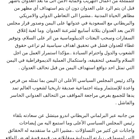
للمملكة من اعمال التهريب وحماية الامن الى ما بعد العدوان بأشهر
قبل ان يتم الرد على العدوان دون ان يتم استهداف أي مظهر من
مظاهر الحياة المدنية ..مشيرا الى التعاطي الدولي والامريكي
والبريطاني مع السعودية في عدوانها على اليمن وصدور قرار مجلس
الامن بعد العدوان بثلاثة أسابيع لشرعنة العدوان وما لعبة إغلاق
السفارات وسحب البعثات الديبلوماسية من اثر على السلام، وتوفير
غطاء للعدوان فشل في تحقيق اهداف سياسية لم تراعي حقوق
الشعوب والدول واحترام السيادة ..مؤكدا استمرار العمل من اجل
السلام والسعي لتحقيقه، واستكمال العملية الديموقراطية في اليمن
التي تمثل احد دوافع استهداف اليمن من قبل تحالف العدوان .
واكد رئيس المجلس السياسي الأعلى ان اليمن بما تمثله من فرص
واعدة للإستثمار وبيئة اجتماعية صديقة تاريخيا لشعوب العالم تمد
يدها للجميع بفرص مراجعة المواقف من التحالف العدواني الخاسر
والفاشل .
من جانبه عبر البرلماني البريطاني اندرو ميتشل عن سعادته بلقاء
رئيس المجلس السياسي الأعلى وما استمع اليه من إيضاحات
واجابات عن كثير من التساؤلات ..مشيرا الى ما ستقدمه له الحقائق
التي لمسها في زيارته الميدانية ومقابلاته من قيمه قوية لعرض الواقع