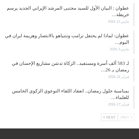
عطوان : البيان الأول للسيد مجتبى المرشد الإيراني الجديد يرسم
خريطة…
مارس 12, 2026
عطوان: لماذا لم يحتفل ترامب ونتنياهو بالانتصار وهزيمة ايران في
اليوم…
مارس 3, 2026
لـ 583 ألف أسرة ومستفيد.. الزكاة تدشن مشاريع الإحسان في
رمضان بـ 26…
فبراير 21, 2026
بمناسبة حلول رمضان.. انعقاد اللقاء التوعوي الزكوي الخامس
للعلماء…
فبراير 17, 2026
NEXT
PREV