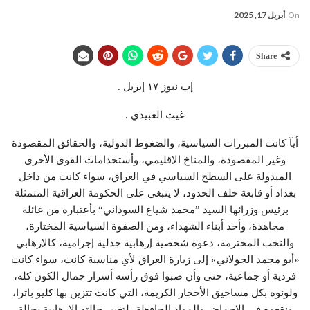
On
أبريل 17, 2025
Share
إب نيوز ١٧ إبريل .
غيث العبيدي .
أيآ كانت المبررات السياسية، والضغوط الدولية، والحقائق المقصودة
وغير المقصودة، والمناخ الإقليمي، وأستخدامات القوى الأخرى
المبذولة على السطح السياسي في العراق، سواء كانت من داخل
بغداد أو قابعة خلف الحدود، لا ينبغي على الحكومة العراقية المتمثلة
برئيس وزرائها السيد ”محمد شياع السوداني“ بأعتباره من عائلة
مجاهدة، وأحد أبناء الشهداء، ومن الصفوة السياسية المختارة،
والنخب المحترمة، دعوة شخصية إرهابية جدلية إجرامية، كالإرهابي
«أبو محمد الجولاني» إلى زيارة العراق لأي مناسبة كانت، سواء كانت
فردية أو جماعية، حتى وأن صبوا فوق رأسه أسرار جمال الكون كله،
ولونوه بكل مساحيق الأحجار الكريمة، التي كانت تتزين بها كليو باترا،
ونقعوه في الاحماض والمواد الحافظة، لتغيير حالته الإرهابية بحالة