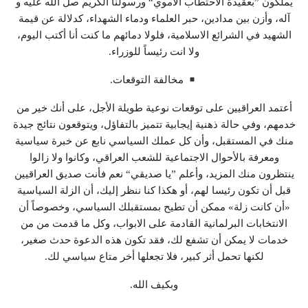
يملكون ”بعقيدة الاحتطاب الأموي“ ورسولنا الكريم صل الله عليه و
آله، وأزن بين مدادين، حبر العلماء ودماء الشهداء، كدلالة عن قيمة
الشهيد في الشرائع الاسلامية، فلولا دمائهم ما كنت أنا أكتب اليوم،
ولا انت رئيساً للوزراء.
مخالفة التوقعات.
أعتمد العراقيين على توقعات نوعية طويلة الأجل، على أنك خير من
خدمهم، وفي حالة ذهنية إيجابية تتميز بالتفاؤل، ويتوقعون نتائج جيدة
منك في المستقبل، وأن كل عملك السياسي نابع عن خبرة سياسية
ومعرفة بالأحوال الاجتماعية للشعب العراقي، وكانوا ولا زالوا
ينتظرون منك المزيد، وأعلم ”يا صديقي“ نعم فأنت صديق العراقيين
قبل أن تكون رئيسا لهم، أو هكذا كنا ننظر إليك، أن الزلة السياسية
«أن كانت زلة» ممكن أن تطيح بمستقبلك السياسي، وخصوصاً أن
الانتخابات البرلمانية القادمة على الابواب، وكل ما قدمت من من
خدمات لا يمكن أن تشفع لك، فقد تكون هذه الدعوة حدث صغير،
لكنها تحمل أثر كبير، فلا تجعلها أخر متاع سياسي لك.
وبكيف الله.