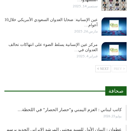
سبتمبر 14, 2025
عين الإنسانية: ضحايا العدوان السعودي الأمريكي خلال10
أعوام…
مارس 26, 2025
مركز عين الإنسانية يسلط الضوء على انتهاكات تحالف
العدوان في…
فبراير 4, 2025
NEXT
PREV
صحافة
كاتب لبناني : العزم اليمني و”حصار الحصار” في اللحظة…
يوليو 23, 2026
عطوان : البيان الأول للسيد مجتبى المرشد الإيراني الجديد يرسم