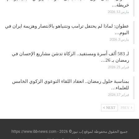
خريطة…
مارس 12, 2026
عطوان: لماذا لم يحتفل ترامب ونتنياهو بالانتصار وهزيمة ايران في
اليوم…
مارس 3, 2026
لـ 583 ألف أسرة ومستفيد.. الزكاة تدشن مشاريع الإحسان في
رمضان بـ 26…
فبراير 21, 2026
بمناسبة حلول رمضان.. انعقاد اللقاء التوعوي الزكوي الخامس
للعلماء…
فبراير 17, 2026
NEXT
PREV
جميع الحقوق محفوظة لموقع إب نيوز© https://www.ibb-news.com - 2026