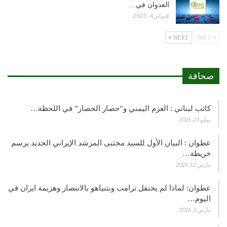
العدوان في…
فبراير 4, 2025
NEXT
PREV
صحافة
كاتب لبناني : العزم اليمني و”حصار الحصار” في اللحظة…
يوليو 23, 2026
عطوان : البيان الأول للسيد مجتبى المرشد الإيراني الجديد يرسم
خريطة…
مارس 12, 2026
عطوان: لماذا لم يحتفل ترامب ونتنياهو بالانتصار وهزيمة ايران في
اليوم…
مارس 3, 2026