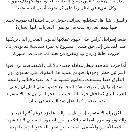
مداه بعد أن هدد كانتس بمسح الضاحية الجنوبية واستهداف بيروت
وكل شيء في لبنان ردا على كل ضربة أبابيل انقضاضية!
والسؤال هنا: هل تستطيع إسرائيل خوض حرب استنزاف طويلة تخسر
فيها بهذه الغزارة حيث من يوجهون الضربات إليها أشباح؟
طبعا إسرائيل تُراهن على جهود عملائها لتحويل المجازر التي ترتكبها
ضد المدنيين إلى حق طبيعي مشروع له ثمرة سياسية قد تؤدي إلى
حروب أهلية وترتاح بها وتتفرج من بعيد كما حدث في سوريا.
أما حزب الله فقد سطر معادلة جديدة بالأبابيل الانقضاضية ترى فيها
إسرائيل خطرا وجوديا، فلو تم تعميم هذا التكتيك على مستوى دول
الطوق فقط وتسلحت مجاميع شعبية به ذات عقيدة قتالية واضحة
ضد إسرائيل وأصبحت هذه المجاميع حصينة على الطيران وعلى
الغزو البري كما فعل حزب الله حينئذ ستعجز إسرائيل عن الاستفراد
بفئة صغيرة كما تفعل ضد الشيعة في لبنان.
لكن رغم الاستفراد إسرائيل ما زالت عاجزة فرغم آلام التهجير
والتجويع وسموم العمالة والتكفير يبرز الصمود الحسيني لأبناء شهيد
الأمة الأقدس والأسمى السيد حسن نصر الله عنوانا رئيسيا لهذه