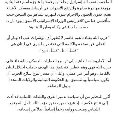
الملحمة لتقف آلة إسرائيل وحلفائها وعملائها عاجزة أمام فئة لبنانية
مؤمنة مهاجرة صابرة ولترتفع الأصوات في أوساط معسكر الأعداء
بعدم جدوى الجنون والإجرام سوى ليتهرب نتنياهو من السجن حيث
سأقتبس هنا من كلام رئيس الوزراء الإسرائيلي الأسبق إيهود باراك
حسب ما جاء في وكالة وطن اللبنانية:
“حزب الله بقيادة نعيم قاسم لا يُظهر أي مؤشرات على الانهيار أو
التخلي عن سلاحه والكلمة التي تختصر ما جرى في لبنان هي
“فشل”، بل “فشل ذريع”.
أما الاطروحات الداعية إلى توسيع العمليات العسكرية للقضاء على
حزب الله فهي وهم خطير، فتحقيق هذا الهدف يتطلب احتلال لبنان
بالكامل، وهو أمر غير عملي، وعلى أي مسار لنزع سلاح الحزب أن
يكون سياسياً وبالتنسيق مع الحكومة اللبنانية والولايات المتحدة
ودول المنطقة.
أكرر التحذير من أن سياسة تدمير القرى والبلدات اللبنانية قد أدت
إلى نتائج عكسية، إذ عززت من حضور حزب الله داخل المجتمع
اللبناني ومنحت روايته زخماً إضافياً، بدلاً من إضعافه.