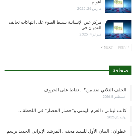
أعوام…
مارس 26, 2025
مركز عين الإنسانية يسلط الضوء على انتهاكات تحالف
العدوان في…
فبراير 4, 2025
NEXT
PREV
صحافة
الحلف الثلاثي ضد من؟ .. نقاط على الحروف
أغسطس 8, 2026
كاتب لبناني : العزم اليمني و”حصار الحصار” في اللحظة…
يوليو 23, 2026
عطوان : البيان الأول للسيد مجتبى المرشد الإيراني الجديد يرسم