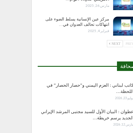
مارس 26, 2025
مركز عين الإنسانية يسلط الضوء على
انتهاكات تحالف العدوان في…
فبراير 4, 2025
NEXT
حافة
اتب لبناني : العزم اليمني و”حصار الحصار” في
للحظة…
وليو 23, 2026
طوان : البيان الأول للسيد مجتبى المرشد الإيراني
لجديد يرسم خريطة…
ارس 12, 2026