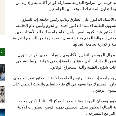
حزمة من البرامج التدريبة بمشاركة كوادر أكاديمية و إدارية من
ية التعاون المشترك الموقعة بين الجامعتين .
 الأستاذ الدكتور علي الطارق ونائب رئيس جامعة إب للشؤون
 لشؤون الطلبة الأستاذ الدكتور أحمد أبو لحوم وأمين عام الجامعة
دكتور عبدالكريم الفقيه وأمين عام جامعة الضالع الأستاذ معين
امعتي إب والضالع تم مناقشة سبل تنفيذ حزمة من البرامج التدريبة
مية والإدارية بجامعة الضالع.
ي
ي مجال الجودة و التطوير الأكاديمي ودورات أخرى لكوادر شؤون
ادة من النجاحات التي حققتها جامعة إب في عملية الربط الشبكي
يانات شؤون الطلبة وآلية استخراج الوثائق.
م به جامعة إب ممثلة برئيس الجامعة الأستاذ الدكتور نصر الحجيلي
تعاون المشترك بما يسهم في الإرتقاء بالتعليم والبحث العلمي على
توى الوطن .
وير وضمان الجودة ممثلة بعميد المركز الأستاذ الدكتور محمد
 الضالع الدكتور سيف الدبيسي تمهيدا لوضع التصورات الأولية
البرامج المقترحة .