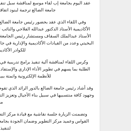
عقد اليوم بجامعة إب لقاء موسع لمناقشة سبل تنفيذ 
جامعة الضالع ترجمة لبنود اتفاق
وفي اللقاء الذي عقد بحضور رئيس جامعة الضالع
الأكاديمية الأستاذ الدكتور عبدالله الفلاحي والنائب
الأستاذ عبدالملك السقاف ومستشار رئيس الجامعة ال
البخيتي وعدد من القيادات الأكاديمية والإدارية في ج
للكوادر الأكادي
وكرس اللقاء لمناقشة آلية تنفيذ برامج تدريبية ف
الطلبة بما يسهم في تطوير الأداء الإداري والإستف
للأنظمة الإلكترونية واتمتة بب
وقد أشاد رئيس جامعة الضالع بالدور الرائد الذي تقو
وجهود كافة منتسبيها في سبيل بناء الأجيال وتعزيز ال
مس
وتضمنت الزيارة جلسة نقاشية مع قيادة مركز التط
القواس وعميد مركز التطوير وضمان الجودة بجامعة
لتنفيذ 