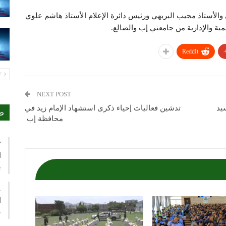
ي والأستاذ مجيب البريهي ورئيس دائرة الإعلام الأستاذ هاشم علوي
مية والإدارية من جامعتي إب والضالع.
ReddIt
PREV
NEXT POST
يد
تدشين فعاليات إحياء ذكرى استشهاد الإمام زيد في
ص
محافظة إب
ك
ا
ي
ع
ا
م