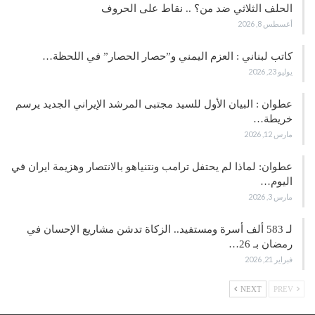
الحلف الثلاثي ضد من؟ .. نقاط على الحروف
أغسطس 8, 2026
كاتب لبناني : العزم اليمني و”حصار الحصار” في اللحظة…
يوليو 23, 2026
عطوان : البيان الأول للسيد مجتبى المرشد الإيراني الجديد يرسم
خريطة…
مارس 12, 2026
عطوان: لماذا لم يحتفل ترامب ونتنياهو بالانتصار وهزيمة ايران في
اليوم…
مارس 3, 2026
لـ 583 ألف أسرة ومستفيد.. الزكاة تدشن مشاريع الإحسان في
رمضان بـ 26…
فبراير 21, 2026
NEXT
PREV