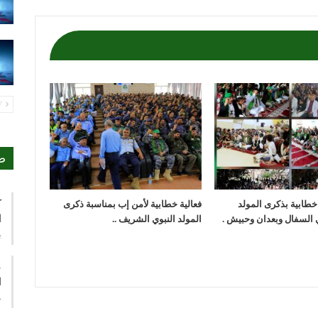
PREV
ص
ك
 خطابية بذكرى المولد
فعالية خطابية لأمن إب بمناسبة ذكرى
ا
 السفال وبعدان وحبيش .
المولد النبوي الشريف ..
ي
ع
ا
م