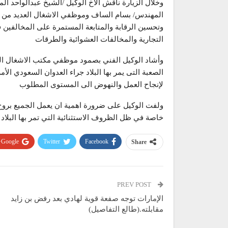
وخلال الزيارة ناقش الأخ الوكيل /الشيخ عبدالواحد ال
المهندس/ بسام الساف وموظفي الاشغال العديد من ا
وتحسين الرقابة والمتابعة المستمرة على المخالفين 
التجارية والمخالفات العشوائية والطرقات
وأشاد الوكيل الفني بصمود موظفي مكتب الاشغال ال
الصعبة التى يمر بها البلاد جراء العدوان السعودي ال
لإنجاح العمل والنهوض الى المستوى المطلوب
ولفت الوكيل على ضرورة اهمية ان يعمل الجميع بروح ا
خاصة في ظل الظروف الاستثنائية التي تمر بها البلاد 
Google+
Twitter
Facebook
Share
PREV POST
الإمارات توجه صفعة قوية لهادي بعد رفض بن زايد
مقابلته.(طالع التفاصيل)