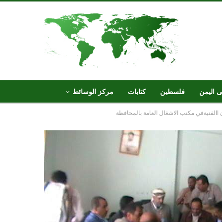
ى اليمن
فلسطين
كتابات
مركز الوسائط
االفنيةفي مكتب الاشغال العامة بالمحافظة