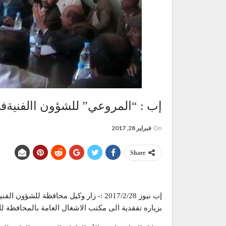
إب : “المروعي” للشؤون االفنيةف
On
فبراير 28, 2017
Share
إب نيوز 2017/2/28 :- زار وكيل محافظة للشؤون الفنية الشيخ/ عبدالواحد المروعي
بزياره تفقدية الى مكتب الاشغال العامة بالمحافظة ل