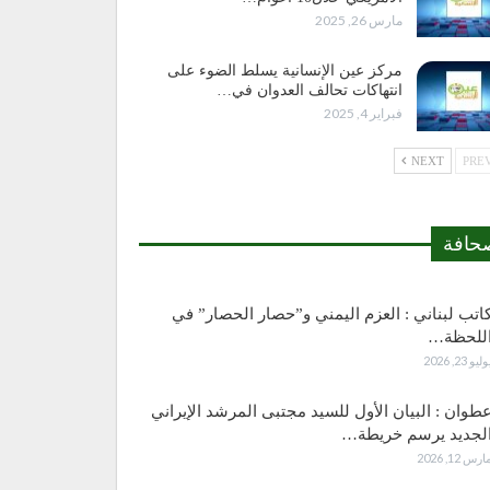
مارس 26, 2025
مركز عين الإنسانية يسلط الضوء على
انتهاكات تحالف العدوان في…
فبراير 4, 2025
NEXT
حافة
اتب لبناني : العزم اليمني و”حصار الحصار” في
للحظة…
وليو 23, 2026
طوان : البيان الأول للسيد مجتبى المرشد الإيراني
لجديد يرسم خريطة…
ارس 12, 2026