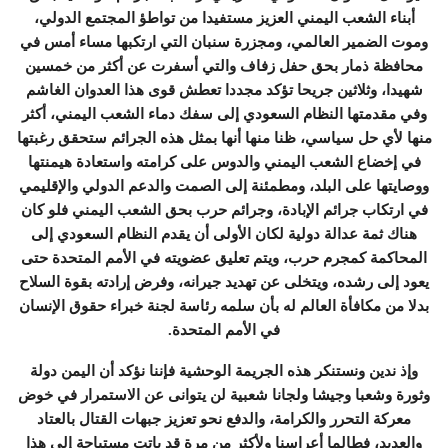
أبناء الشعب اليمني العزيز مستفيدا من تواطؤ المجتمع الدولي،
وموت الضمير العالمي، ومجزرة سنبان التي ارتكبها مساء أمس في
محافظة ذمار بحق حفل زفاف والتي أسفرت عن أكثر من خمسين
شهيدا، وثلاثين جريحا تؤكد مجددا تعطش قوى هذا العدوان الغاشم
وفي مقدمتها النظام السعودي إلى سفك دماء الشعب اليمني، أكثر
منها لأي حل سياسي، ظنا منها أنها بمثل هذه الجرائم ستحقق رغبتها
في إخضاع الشعب اليمني والدوس على كرامته واستعادة هيمنتها
ووصايتها على البلد، ومطمئنة إلى الصمت والدعم الدولي والإقليمي
في ارتكاب جرائم الإبادة، وجرائم حرب بحق الشعب اليمني فلو كان
هناك ثمة عدالة دولية لكان الأولى أن يقدم النظام السعودي إلى
المحاكمة كمجرم حرب، ويتم تعليق عضويته في الأمم المتحدة حتى
يعود إلى رشده، ويتخلى عن تهديد جيرانه، وفرض إرادته بقوة السلاح
بدلا من مكافأة العالم له بأن سلمه رئاسة لجنة خبراء حقوق الإنسان
في الأمم المتحدة.
وإذ ندين ونستنكر هذه الجريمة الوحشية فإننا نؤكد أن اليمن دولة
وثورة وشعبا وجيشا ولجانا شعبية لن يتوانى عن الاستمرار في خوض
معركة التحرر والكرامة، والدفع نحو تعزيز جبهات القتال بالعتاد
والعديد، فطالما أعراسنا ولأكثر من مرة قد باتت مستباحة إلى هذا