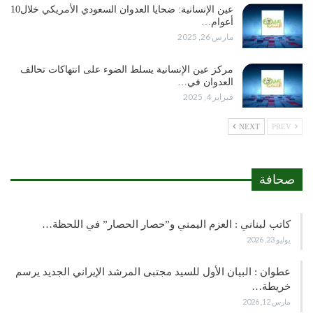
عين الإنسانية: ضحايا العدوان السعودي الأمريكي خلال10
أعوام…
مارس 26, 2025
مركز عين الإنسانية يسلط الضوء على انتهاكات تحالف
العدوان في…
فبراير 4, 2025
NEXT
PREV
صحافة
كاتب لبناني : العزم اليمني و”حصار الحصار” في اللحظة…
يوليو 23, 2026
عطوان : البيان الأول للسيد مجتبى المرشد الإيراني الجديد يرسم
خريطة…
مارس 12, 2026