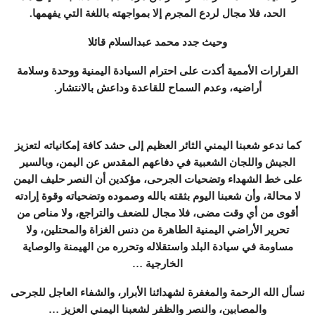
الحد، فلا مجال لردع المجرم إلا بمواجهته باللغة التي يفهمها.
وحيث جدد محمد عبدالسلام قائلا
القرارات الأممية أكدت على احترام السيادة اليمنية ووحدة وسلامة
أراضيه، وعدم السماح للقاعدة وداعش بالانتشار.
كما ندعو شعبنا اليمني الثائر العظيم إلى حشد كافة إمكانياته لتعزيز
الجيش واللجان الشعبية في دفاعهم المقدس عن اليمن، وبالسير
على خط الشهداء وتضحيات الجرحى، مؤكدين أن النصر حليف اليمن
لا محالة، وأن شعبنا اليوم بثقته بالله وصموده وتضحياته وقوة إرادته
أقوى من أي وقت مضى، فلا مجال للضعف والتراجع، ولا مناص من
تحرير الأراضي اليمنية الطاهرة من دنس الغزاة والمحتلين، ولا
مساومة في سيادة البلد واستقلاله وتحرره من الهيمنة والوصاية
الخارجية …
نسأل الله الرحمة والمغفرة لشهدائنا الأبرار، والشفاء العاجل للجرحى
والمصابين، والنصر والظفر لشعبنا اليمني العزيز …