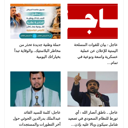
عاجل : بيان للقوات المسلحة
حملة وطنية جديدة تحذر من
اليمنية للإعلان عن عملية
مخاطر البلاستيك.. والوقاية تبدأ
عسكرية واسعة ونوعية في
بخياراتك اليومية
تمام…
عاجل .. ناطق أنصار الله : أي
عاجل: كلمة للسيد القائد
تورط للنظام السعودي في تصعيد
عبدالملك بدرالدين الحوثي حول
شامل سيكون وبالا عليه بإذن…
آخر التطورات والمستجدات