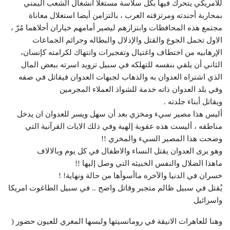
للامريكي يتحرك فيها بكل سلاسة مستغلا انشغال الشعب اليمني
بمحاربة أجندته ومرتزقته العرب ، بالتزامن أيضا استغلال معاناة
مجتمع هذه المحافظات وابتزازهم ليصير أمامهم خياران أحلاهما مُرّ ،
الاول تحمل الجوع والقتل والإذلال والبطاله وجرائم الجماعات
الإرهابيه من اختطاف واغتيال وتفجيرات وانتهاك لكرامته كإنسان،
الثاني أن يلقي بنفسه للتهلكه في سبيل تزويد اسرته ببعض المال
الذي اشتراه العدوان به والذهاب لجبهات العدوان فيقاتل في صفه
وفي بلد العدوان ذاته خدمة للشواذ العملاء المجرمين
ويقاتل أبناء جلدته .
أليس هذا مصير سيء ومخزي بعد أن سهل ويسر للعدوان ان يدخل
مناطقه ، أليست هذه عقوبة إلهية وفي ذلك الايات القرآنية التي
وضحت هذا المصير السيء والمخزي !!
وهو يرى العدوان يقتل النساء والاطفال في كل يوم وبالالاف
ماهذا الضلال والنفس الخبيثه التي وصل إليها !!
خسران في الدنيا والآخره ماأسوأها من حالة ونهاية! !
يُقتل في سبيل ظالم متجبر وقاتل واضح .. في سبيل الطاغوت امريكا
واسرائيل
وهنا للعاهرات الانيقة في رومانسيتها ولبسها المغري للعيون حضور (