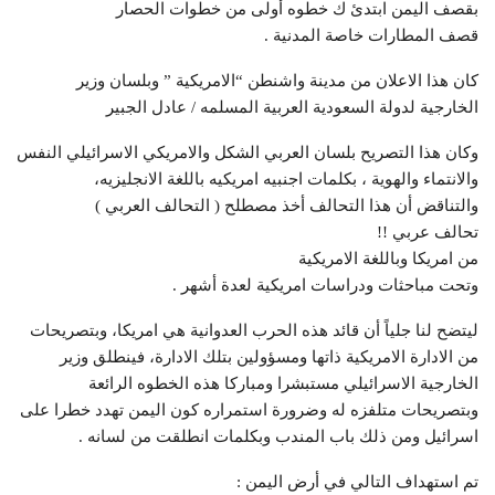
بقصف اليمن ابتدئ ك خطوه أولى من خطوات الحصار
قصف المطارات خاصة المدنية .
كان هذا الاعلان من مدينة واشنطن “الامريكية ” وبلسان وزير
الخارجية لدولة السعودية العربية المسلمه / عادل الجبير
وكان هذا التصريح بلسان العربي الشكل والامريكي الاسرائيلي النفس
والانتماء والهوية ، بكلمات اجنبيه امريكيه باللغة الانجليزيه،
والتناقض أن هذا التحالف أخذ مصطلح ( التحالف العربي )
تحالف عربي !!
من امريكا وباللغة الامريكية
وتحت مباحثات ودراسات امريكية لعدة أشهر .
ليتضح لنا جلياً أن قائد هذه الحرب العدوانية هي امريكا، وبتصريحات
من الادارة الامريكية ذاتها ومسؤولين بتلك الادارة، فينطلق وزير
الخارجية الاسرائيلي مستبشرا ومباركا هذه الخطوه الرائعة
وبتصريحات متلفزه له وضرورة استمراره كون اليمن تهدد خطرا على
اسرائيل ومن ذلك باب المندب وبكلمات انطلقت من لسانه .
تم استهداف التالي في أرض اليمن :