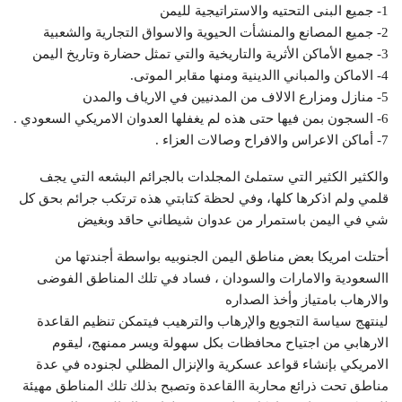
1- جميع البنى التحتيه والاستراتيجية لليمن
2- جميع المصانع والمنشأت الحيوية والاسواق التجارية والشعبية
3- جميع الأماكن الأثرية والتاريخية والتي تمثل حضارة وتاريخ اليمن
4- الاماكن والمباني االدينية ومنها مقابر الموتى.
5- منازل ومزارع الالاف من المدنيين في الارياف والمدن
6- السجون بمن فيها حتى هذه لم يغفلها العدوان الامريكي السعودي .
7- أماكن الاعراس والافراح وصالات العزاء .
والكثير الكثير التي ستملئ المجلدات بالجرائم البشعه التي يجف
قلمي ولم اذكرها كلها، وفي لحظة كتابتي هذه ترتكب جرائم بحق كل
شي في اليمن باستمرار من عدوان شيطاني حاقد وبغيض
أحتلت امريكا بعض مناطق اليمن الجنوبيه بواسطة أجندتها من
االسعودية والامارات والسودان ، فساد في تلك المناطق الفوضى
والارهاب بامتياز وأخذ الصداره
لينتهج سياسة التجويع والإرهاب والترهيب فيتمكن تنظيم القاعدة
الارهابي من اجتياح محافظات بكل سهولة ويسر ممنهج، ليقوم
الامريكي بإنشاء قواعد عسكرية والإنزال المظلي لجنوده في عدة
مناطق تحت ذرائع محاربة االقاعدة وتصبح بذلك تلك المناطق مهيئة