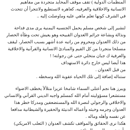
المنظمات الدولية ) تقف موقف المحايد متجردة من مفاهيم
الانسانية والاخلاقية والعرفيه، كعاهره لاتستطيع ولاتتجرأ أن تتحدث
في الشرف كونها تعلم ماهي عليه وماوصلت إليه ..
لنشير إلى شخص مسلم يحمل الجنسيه اليمنية يرى مدى فداحة
ونذالة وبشاعة جرائم االعدوان القبيحه وهو يعيش تحت وطأة الحصار
من ذلك االعدوان ومحروم من راتبه عدة أشهر بسبب الحصار، ليقف
منسلخا متجردا من كل القيم والمبادئ الانسانية والقرآنية والاخلاقية
والعرفية ك جبان متخلي حتى عن رجولته! !
هذا أيضا ليس خارج دائرة الاستهداف
من قبل العدوان .
ستناله إضافة إلى تلك االحياه عقوبة الله وسخطه .
ويبرز هنا نجم أعتلى السماء شامخا عزيزا متلألأ يخطف الاضواء
مستشعرا مسؤوليته أمام الله كمسلم واجبه الديني القرآني والانساني
والاخلاقي والرجولي لنصرة الله والمستضعفين ومدركا خطر هذا
العدوان وجرمه وخبثه وأعماله الدنيئة والحقيرة والشيطانية مدافعا
عن نفسه وأهله وماله .
هكذا نرى الحقائق والمواقف تكشف العدوان ( الثعلب الامريكي)