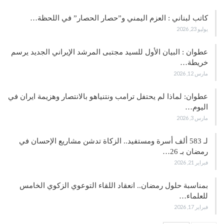
كاتب لبناني : العزم اليمني و”حصار الحصار” في اللحظة…
يوليو 23, 2026
عطوان : البيان الأول للسيد مجتبى المرشد الإيراني الجديد يرسم
خريطة…
مارس 12, 2026
عطوان: لماذا لم يحتفل ترامب ونتنياهو بالانتصار وهزيمة ايران في
اليوم…
مارس 3, 2026
لـ 583 ألف أسرة ومستفيد.. الزكاة تدشن مشاريع الإحسان في
رمضان بـ 26…
فبراير 21, 2026
بمناسبة حلول رمضان.. انعقاد اللقاء التوعوي الزكوي الخامس
للعلماء…
فبراير 17, 2026