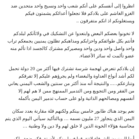
انظروا إلى أنفسكم على أنكم شعب واحد ونسيج واحد متحدين ضد
الغزو الغاشم على بلادكم فلا تجعلوا أعدائكم يشمتون فيكم
ويستغلونكم اذ انكم متفرقون ..
لا تخونوا بعضكم البعض وابتعدوا عن التشكيك في ولائآتكم لبلدكم
فأنتم بكل طوائفكم واحزابكم ومذاهبكم تظلون يمنيين يجمعكم تراب
واحد واصل واحد ودين واحد ومصيركم مشترك كالجسد اذا تألم منه
عضو تألمت له سائر الأعضاء.
إن بلادكم تتعرض لهجمة شرسة تشترك فيها أكثر من 20 دولة تحمل
لكم أشد أنواع العداوة والبغضاء ولم يجرؤهم عليكم إلا تفرقكم
وتنازعكم….. والنتيجة أنه منذ أكثر من سنتين والشعب اليمني يعاني
من الفقر ومن التجويع ومن التدمير الممنهج ممن لا هم لهم إلا
أنفسهم ومصالحهم الذاتية ولو على حساب تدمير اليمن بأكمله
نعم يوجد هناك طابور خامس بينكم ولكنهم قلة مقارنة بعدد سكان
اليمن الذي يتجاوز 27 مليون نسمه … وبالتأكيد سيأتي اليوم الذي يتم
محاسبة هؤلاء الخونة الذين لا خلق لهم ولا دين ولا وطنية …
أيها اليمنيون الشرفاء لاتتفرقوا فيما بينكم لأن تفرقكم ضعف لكم