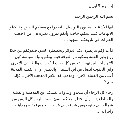
إب نيوز 5 إبريل
بسم الله الرحمن الرحيم
أيها الأشقاء اليمنيون البواسل .. اتحدوا مع بعضكم البعض ولا تكيلوا
الاتهامات فيما بينكم، خاصة وأنكم تمرون بفترة هي من ٱصعب
الفترات في تاريخكم المجيد …
فأعداؤكم يتربصون بكم الدوائر ويخططون لشق صفوفكم من خلال
زرع بذور الفتنة وتذكية نار الفرقة فيما بينكم باتباع سياسة كيل
الاتهامات الممنهجة وتخوين كل حزب للٱحزاب والطوائف الاخرى
وابن الجنوب أفضل من ابن الشمال والعكس أو أن القبيله الفلانية
أعلى من القبيلة الأخرى ومذهب كذا يكفر المذهب الآخر …فإلى
متى؟
رجاء كل الرجاء أن تبتعدوا وتنٱوا بٱنفسكم عن المذهبية والقبلية
والمناطقية …وأن تجعلوا ولائكم لشئ اسمه اليمن كل اليمن من
شماله الى جنوبه ومن شرقه إلى غربه… بجميع قبائله ومذاهبه
وأحزابه …