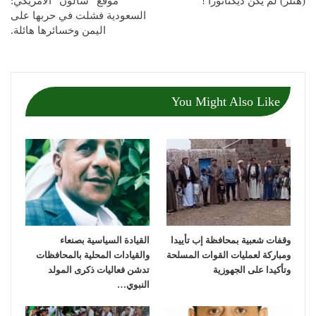
(هتلر) لم يكن ديكتاتوراً !
موقع “سالون” الأمريكي:
السعودية فشلت في حربها على
اليمن وخسائرها هائلة.
You Might Also Like
وقفات شعبية بمحافظة إب تأييدا
القيادة السياسية بصنعاء
ومباركة لعمليات القوات المسلحة
والقيادات المحلية بالمحافظات
وتأكيدا على الجهوزية
تدشن فعاليات ذكرى المولد
النبوي…