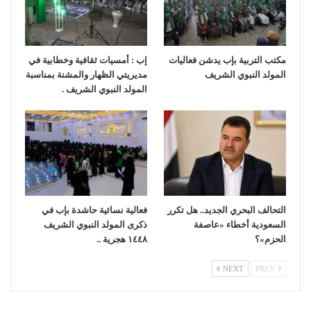
مكتب التربية بإب يدشن فعاليات
إب : أمسيات ثقافية وخطابية في
المولد النبوي الشريف
مديريتي الظهار والمشنة بمناسبة
المولد النبوي الشريف .
التحالف البحري الجديد.. هل تكرر
فعالية نسائية حاشدة بإب في
السعودية أخطاء «عاصفة
ذكرى المولد النبوي الشريف
الحزم»؟
١٤٤٨ هجرية ..
NEXT
PREV