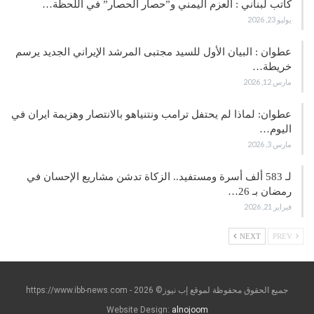
كاتب لبناني : العزم اليمني و”حصار الحصار” في اللحظة…
يوليو 23, 2026
عطوان : البيان الأول للسيد مجتبى المرشد الإيراني الجديد يرسم
خريطة…
مارس 12, 2026
عطوان: لماذا لم يحتفل ترامب ونتنياهو بالانتصار وهزيمة ايران في
اليوم…
مارس 3, 2026
لـ 583 ألف أسرة ومستفيد.. الزكاة تدشن مشاريع الإحسان في
رمضان بـ 26…
فبراير 21, 2026
NEXT
PREV
جميع الحقوق محفوظة لموقع إب نيوز© https://www.ibb-news.com - 2026
Website Design:
alnojoom