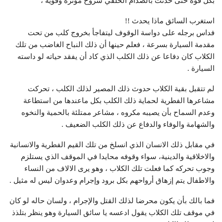
بكل قوة حتى حدثت بالصدام الخلفي شروخ مؤثرة وقويه ،
استغرب السائق ماذا يحدث !!
فداس برجله على دواسة الوقوف ليتفاجأ بخروج كلب من تحت
مقدمة السيارة بسرعة ، فعلم حينها أن ذلك النباح الغاضب من تلك
الكلاب كان دفاعا عن ذلك الكلب الذي كاد أن يفقد حياته لو داسته
السيارة .
لم تتقبل بقية الكلاب حدوث ذلك المصير لذلك الكلب ، تحركت
مشاعرها الفطرية لحماية ذلك الكلب بكل ماعندها من استطاعة
وعدم السماح بأن يصيبه مكروه ، مشاعر ممتلئة بالحمية والنخوه
والشهامة والوفاء والدفاع عن ذلك الكلب الضعيف .
في مقابل ذلك الانسان الذي انسلخ من تلك القيم الفطرية والانسانية
والاخلاقية والدينية، سواء وقوفه محايدا في الموقف الذي يستلزم
وجوب تحركه كما فعلت تلك الكلاب ، وهو يرى الالاف من النساء
والاطفال يتم إزهاق أرواحهم بكل برود وإجرام وعدوان ليس له مثيل .
فما بالك بأن يكون محرضا لذلك القتل والإجرام ، ولسان حاله لو كان
في موقف تلك الكلاب يقول ادعسه يا سائق السيارة وهو ينظر بتلذذ