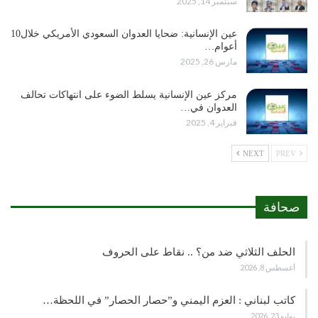
سبتمبر 14, 2025
عين الإنسانية: ضحايا العدوان السعودي الأمريكي خلال10
أعوام…
مارس 26, 2025
مركز عين الإنسانية يسلط الضوء على انتهاكات تحالف
العدوان في…
فبراير 4, 2025
NEXT
PREV
صحافة
الحلف الثلاثي ضد من؟ .. نقاط على الحروف
أغسطس 8, 2026
كاتب لبناني : العزم اليمني و”حصار الحصار” في اللحظة…
يوليو 23, 2026