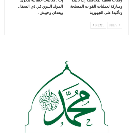
وقفات شعبية بمحافظة إب تأييدا
إب : فعاليات خطابية بذكرى
ومباركة لعمليات القوات المسلحة
المولد النبوي في ذي السفال
وتأكيدا على الجهوزية
وبعدان وحبيش .
NEXT
PREV