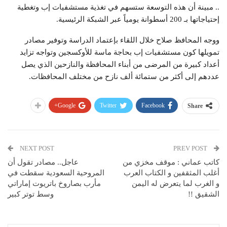
.. مبينة أن هذه التوسعة ستسهم في تغذية مستشفيات إب وتغطية
إحتياجاتها بـ 200 أسطوانة يومياً عبر الشبكة الرئيسية.
ووجه المحافظ صلاح خلال اللقاء بإعتماد الدراسة وتوفير مصادر
تمويلها كون مستشفيات إب بحاجة ماسة للأوكسجين وتواجه تزايد
أعداد كبيرة من المرضى من أبناء المحافظة والنازحين الذي يصل
عددهم إلى أكثر من ستمائة ألف نازح من مختلف المحافظات.
Google+
Twitter
Facebook
Share
NEXT POST
PREV POST
كاتب عماني : موقف مخزي من
عاجل.. ‏مصادر تقول أن
أغلب المثقفين و الكتاب العرب
المروحية السعودية سقطت في
و الغرب لما يتعرض له اليمن
مأرب بصاروخ باتريوت إماراتي
الشقيق !!
وسط توتر كبير