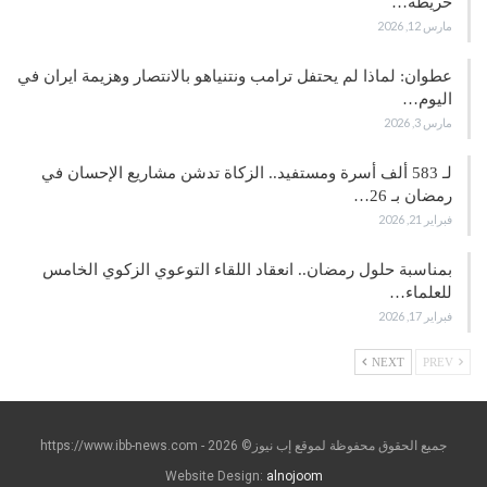
خريطة…
مارس 12, 2026
عطوان: لماذا لم يحتفل ترامب ونتنياهو بالانتصار وهزيمة ايران في
اليوم…
مارس 3, 2026
لـ 583 ألف أسرة ومستفيد.. الزكاة تدشن مشاريع الإحسان في
رمضان بـ 26…
فبراير 21, 2026
بمناسبة حلول رمضان.. انعقاد اللقاء التوعوي الزكوي الخامس
للعلماء…
فبراير 17, 2026
NEXT
PREV
جميع الحقوق محفوظة لموقع إب نيوز© https://www.ibb-news.com - 2026
Website Design:
alnojoom