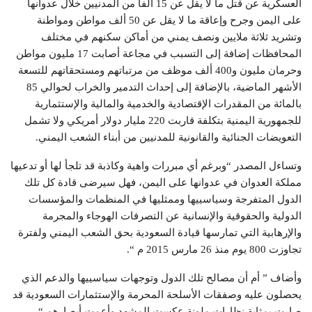
العسكرية عن قتل ما لا يقل عن 15 ألفا من المدنيين خلال عدوانها
على اليمن وجرح وإعاقة ما لا يقل عن 50 ألف مواطن ومواطنة
وتشريد ثلاثة ملايين ونصف يمني من أماكن سكنهم في مختلف
المحافظات إضافة إلى التسبب في مجاعة أصابت 17 مليون مواطن
وحرمان مليون و400 ألف موظف من مرتباتهم ومستحقاتهم للتسعة
الأشهر الماضية، بالإضافة إلى إحداث التدمير والخراب لحوالي 85
بالمائة من المقدرات الإقتصادية والخدمية والمالية والإستثمارية
للجمهورية اليمنية بتكلفة قاربت 220 مليار دولار أمريكي ولا تشمل
التعويضات الجنائية والقانونية للمدنيين من أبناء الشعب اليمني.
وتساءل المصدر “وبرغم أي مبررات واهية وكاذبة قد تلجأ لها أو تدعيها
مملكة العدوان في عدوانها على اليمن، فهل سيرضى قادة كل تلك
الدول المتفرجة وسياسييها وممثليها في المنظمات والمؤسسات
الدولية والحقوقية والإنسانية عن التصرفات الهوجاء والمجرمة
والإرهابية التي تمارسها قيادة السعودية بحق الشعب اليمني ولفترة
تجاوزت 800 يوم منذ 26 مارس 2015 م “.
وأضاف ” أم أن مصالح تلك الدول وتوجهات سياسييها والدعم الذي
يحصلون عليه وصفقات الأسلحة المحرمة والإستثمارات السعودية قد
صارت بمثابة نظارات ملونة عكست المشهد وأعمت أبصارهم “.