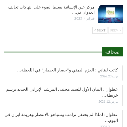
مركز عين الإنسانية يسلط الضوء على انتهاكات تحالف
العدوان في…
فبراير 4, 2025
NEXT
PREV
صحافة
كاتب لبناني : العزم اليمني و”حصار الحصار” في اللحظة…
يوليو 23, 2026
عطوان : البيان الأول للسيد مجتبى المرشد الإيراني الجديد يرسم
خريطة…
مارس 12, 2026
عطوان: لماذا لم يحتفل ترامب ونتنياهو بالانتصار وهزيمة ايران في
اليوم…
مارس 3, 2026