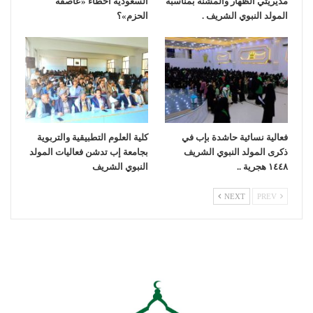
مديريتي الظهار والمشنة بمناسبة
السعودية أخطاء «عاصفة
المولد النبوي الشريف .
الحزم»؟
فعالية نسائية حاشدة بإب في
كلية العلوم التطبيقية والتربوية
ذكرى المولد النبوي الشريف
بجامعة إب تدشن فعاليات المولد
١٤٤٨ هجرية ..
النبوي الشريف
NEXT
PREV