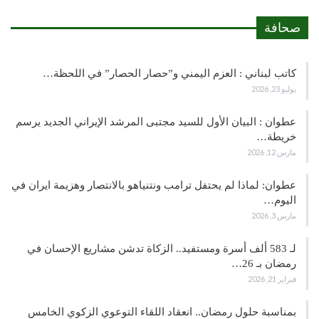
صحافة
كاتب لبناني : العزم اليمني و”حصار الحصار” في اللحظة…
يوليو 23, 2026
عطوان : البيان الأول للسيد مجتبى المرشد الإيراني الجديد يرسم
خريطة…
مارس 12, 2026
عطوان: لماذا لم يحتفل ترامب ونتنياهو بالانتصار وهزيمة ايران في
اليوم…
مارس 3, 2026
لـ 583 ألف أسرة ومستفيد.. الزكاة تدشن مشاريع الإحسان في
رمضان بـ 26…
فبراير 21, 2026
بمناسبة حلول رمضان.. انعقاد اللقاء التوعوي الزكوي الخامس