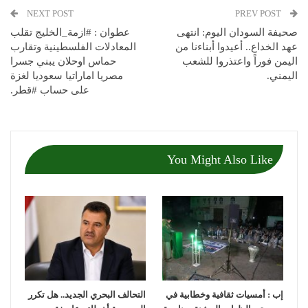
NEXT POST
PREV POST
صحيفة السودان اليوم: انتهى
عطوان : #ازمة_الخليج تقلب
عهد الخداع.. أعيدوا أبناءنا من
المعادلات الفلسطينية وتقارب
اليمن فوراً واعتذروا للشعب
حماس اوحلان يبني جسرا
اليمني.
مصريا اماراتيا سعوديا لغزة
على حساب #قطر.
You Might Also Like
إب : أمسيات ثقافية وخطابية في
التحالف البحري الجديد.. هل تكرر