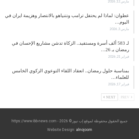
مارس 12, 2026
عطوان: لماذا لم يحتفل ترامب ونتنياهو بالانتصار وهزيمة ايران في
اليوم…
مارس 3, 2026
لـ 583 ألف أسرة ومستفيد.. الزكاة تدشن مشاريع الإحسان في
رمضان بـ 26…
فبراير 21, 2026
بمناسبة حلول رمضان.. انعقاد اللقاء التوعوي الزكوي الخامس
للعلماء…
فبراير 17, 2026
NEXT
PREV
جميع الحقوق محفوظة لموقع إب نيوز© https://www.ibb-news.com - 2026
Website Design:
alnojoom