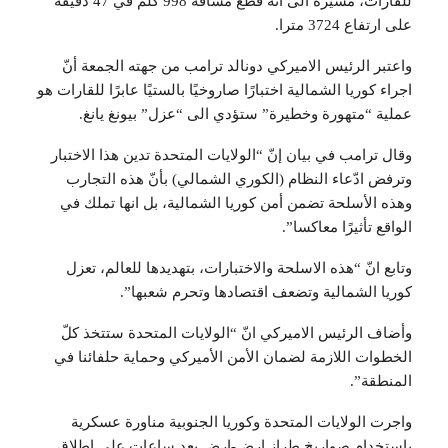
للقارات، مشيرة الى انه قطع مسافة 998 كلم في 47 دقيقة
على ارتفاع 3724 مترا.
واعتبر الرئيس الاميركي دونالد ترامب من جهته الجمعة أنّ
اجراء كوريا الشمالية اختبارًا صاروخيًا بالستيًا عابرًا للقارات هو
عملية “متهورة وخطيرة” ستؤدي الى “عزل” بيونغ يانغ.
وقال ترامب في بيان إنّ “الولايات المتحدة تدين هذا الاختبار
وترفض ادّعاء النظام (الكوري الشمالي) بأنّ هذه التجارب
وهذه الأسلحة تضمن أمن كوريا الشمالية، بل انها تملك في
الواقع تأثيرًا معاكسا”.
وتابع انّ “هذه الاسلحة والاختبارات، بتهديدها للعالم، تعزل
كوريا الشمالية وتضعف اقتصادها وتحرم شعبها”.
وأضاف الرئيس الاميركي انّ “الولايات المتحدة ستتخذ كلّ
الخطوات اللازمة لضمان الأمن الأميركي وحماية حلفائنا في
المنطقة”.
واجرت الولايات المتحدة وكوريا الجنوبية مناورة عسكرية
باستخدام صواريخ طراز ارض-ارض بعد ساعات على اطلاق