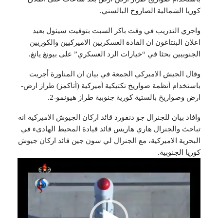
كوريا الشمالية الصاروخ البالستي.
واجري التدريب في وقت باكر السبت بتوقيت سيئول بعيد
اعلان البنتاغون ان القادة العسكريين الاميركيين والكوريين
الجنوبيين بحثا في “خيارات الرد العسكري” على بيونغ يانغ.
وقال الجيش الاميركي الجمعة في بيان ان المناورة أجريت
باستخدام أنظمة صواريخ تكتيكية أميركية (أتاكمز) طراز ارض-
ارض وصواريخ بالستية كورية جنوبية طراز هيونمو-2.
وافاد بيان للجنرال جو دنفورد قائد اركان الجيوش الاميركية انه
تباحث والجنرال هاري هاريس قائد قيادة المحيط الهادىء في
البحرية الاميركية، مع الجنرال لي سون جين قائد اركان جيوش
كوريا الجنوبية.
مشغل
الفيديو