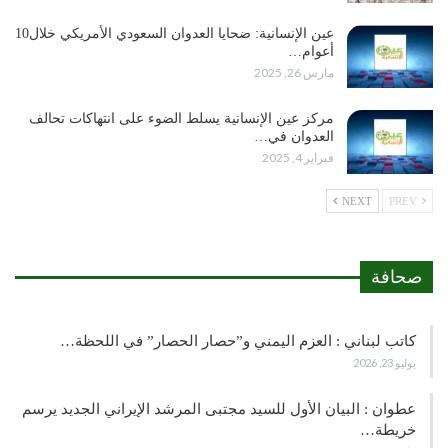
عين الإنسانية: ضحايا العدوان السعودي الأمريكي خلال10
أعوام…
مارس 26, 2025
مركز عين الإنسانية يسلط الضوء على انتهاكات تحالف
العدوان في…
فبراير 4, 2025
NEXT
PREV
صحافة
كاتب لبناني : العزم اليمني و”حصار الحصار” في اللحظة…
يوليو 23, 2026
عطوان : البيان الأول للسيد مجتبى المرشد الإيراني الجديد يرسم
خريطة…