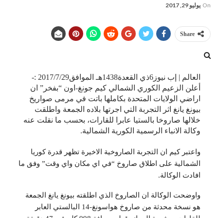
On
يوليو 29, 2017
Share
العالم | إب نيوز6ذي القعدة1438هـ الموافق2017/7/29 :-
أعلن الزعيم الكوري الشمالي كيم جونغ-اون “بفخر” ان
اراضي الولايات المتحدة بكاملها باتت في مرمى صواريخ
بيونغ يانغ اثر التجربة التي اجرتها بلاده الجمعة واطلقت
خلالها صاروخا بالستيا عابرا للقارات، بحسب ما نقلت عنه
وكالة الانباء الرسمية الكورية الشمالية.
واعتبر كيم ان التجربة الصاروخية الاخيرة تظهر قدرة كوريا
الشمالية على اطلاق صاروخ “في اي مكان واي وقت” وفق ما
افادت الوكالة.
واوضحت الوكالة ان الصاروخ الذي اطلقته بيونغ يانغ الجمعة
هو نسخة محدثة من صاروخ هواسونغ-14 البالستي العابر