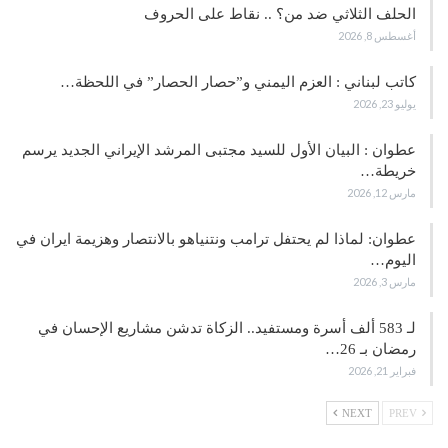
الحلف الثلاثي ضد من؟ .. نقاط على الحروف
أغسطس 8, 2026
كاتب لبناني : العزم اليمني و”حصار الحصار” في اللحظة…
يوليو 23, 2026
عطوان : البيان الأول للسيد مجتبى المرشد الإيراني الجديد يرسم
خريطة…
مارس 12, 2026
عطوان: لماذا لم يحتفل ترامب ونتنياهو بالانتصار وهزيمة ايران في
اليوم…
مارس 3, 2026
لـ 583 ألف أسرة ومستفيد.. الزكاة تدشن مشاريع الإحسان في
رمضان بـ 26…
فبراير 21, 2026
NEXT
PREV