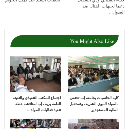
لابناء السياني وذي السفال
بخطاب السيد عبدالملك الحوثي
دعما لجبهات القتال ضد
العدوان .
You Might Also Like
كلية الحاسبات بجامعة إب تحتفي
اجتماع للمكتب التنفيذي والتعبئة
بالمولد النبوي الشريف وتستقبل
العامة بريف إب لمناقشة خطة
الطلبة المستجدين
تنفيذ فعاليات المولد…