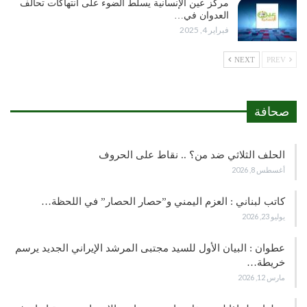
مركز عين الإنسانية يسلط الضوء على انتهاكات تحالف
العدوان في…
فبراير 4, 2025
NEXT
PREV
صحافة
الحلف الثلاثي ضد من؟ .. نقاط على الحروف
أغسطس 8, 2026
كاتب لبناني : العزم اليمني و”حصار الحصار” في اللحظة…
يوليو 23, 2026
عطوان : البيان الأول للسيد مجتبى المرشد الإيراني الجديد يرسم
خريطة…
مارس 12, 2026