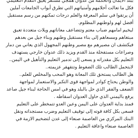
ببلد الايمان والحكمة من عدوان همجي مستفز يعيق التقدم التعليمي
فكل ما تعالت أحلامهم وأمنياتهم التي تطرق أبواب الجامعات آملين
أن يرتقوا في سلم المعرفة والعلم درجات تمكنهم من رسم مستقبل
أفضل لهم ولوطنهم المظلوم.
ليخيم امامهم ضباب معتم وتتضاعف معاناتهم ويلات متعددة تعيق
مبتغاهم ومسعاهم إلى بناء مستقبل وطنهم وبناء جيل من بعدهم
فيكتشف ان مصيرهم مع مصير وطنهم المجهول الذي يعاني من دمار
وصراعات مستفحلة منذ القدم ويزيد ذلك عدوان خارجي يستهدف
التعليم بكل مقدراته و يسعى إلى تدمير التعليم والتأهيل في اليمن..
لايتحمل الطالب تلك الضغوط وتتقهقر عزيمته..
هل الطالب يستحق تلك المعانة وهو المحب والمخلص للعلم..
والوطن يحتاج كوادر لمواجهة قوى التكبر والاستعمار لمواجهة
الضعف والفقر الذي حل بالبلد وهو في امس الحاجة لبناء جيل صاعد
يرفع باليمني الذي حاول العدوان اسقاطه .
فمنذ بداية العدوان على اليمن وعين العدو تتمخطر على التعليم
فسعى بكل كافة قوته إلى توقيف التعليم وضرب مستجداته ونقل
البنك المركزي من العاصمة صنعاء إلى عدن لتضخيم الازمة في
العاصمة صنعاء واعاقة التعليم .