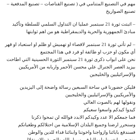
مهم في التصنيع المتنامي في ( تصنيع القناصات – تصنيع المدفعية –
تصنيع الصواريخ
– اثبتت ثورة 21 سبتمبر عمليا ان التداول السلمي للسلطة وتأكيد
مبادئ الجمهورية والحرية والديمقراطية هو من اهم ثوابتها
– لم تأتي ثورة 21 سبتمبر لاقصاء او تهميش او ظلم او استعباد او قهر
أي مكون او حزب او طائفة او فرد في هذا المجتمع
نحن على ابواب ذكرى ثورة 21 سبتمبر الثورة الحسينية التي اطاحت
بيزيد العصر الجنرال علي محسن الأحمر واربابه من الأمريكيين
والإسرائيليين والخليجين
فليكن حضورنا في ساحة السبعين رسالة واضحة إلى اليزيدين
والأمريكيين والإسرائيليين والخليجيين
ونقولها لهم بالصوت العالي
كيدوا كيدكم واسعوا سعيكم
فما جمعكم الا عدد وكيدكم الابدد فوالله لن تمحوا ذكرنا
وسنحرر ارضنا وجميع البلدان الإسلامية من احتلالكم وطغيانكم
فسندفع بابائنا وازواجنا واخوتنا وابنائنا فداء للدين والوطن
ونضحي بانفسنا واموالنا في سبيل الله والحرية والاستقلال