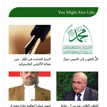
You Might Also Like
كلُّ القلوبِ إلى الحبيبِ تميلُ
السمّ الصامت في كفّك.. حين
تغتالنا الأكياس البلاستيكية
الحلف الثلاثي ضد من؟ .. نقاط
ليتهم عملوا اتفاقية دفاع مشترك