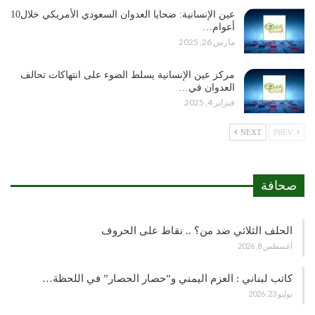
عين الإنسانية: ضحايا العدوان السعودي الأمريكي خلال10
أعوام…
مارس 26, 2025
مركز عين الإنسانية يسلط الضوء على انتهاكات تحالف
العدوان في…
فبراير 4, 2025
NEXT
PREV
صحافة
الحلف الثلاثي ضد من؟ .. نقاط على الحروف
أغسطس 8, 2026
كاتب لبناني : العزم اليمني و”حصار الحصار” في اللحظة…
يوليو 23, 2026