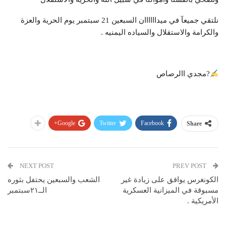
نلتقي جميعآ في ميداااااان السبعين 21 سبتمبر يوم الحرية والعزة
والكرامة والاستقلال والسياده اليمنيه .
?مجدي االرصاص
Google+
Twitter
Facebook
Share
NEXT POST
PREV POST
الكونغرس يوافق على زيادة غير
الشعب والسبعين يحتفل بثوره
مسبوقة في الميزانية العسكرية
الــ٢١سبتمبر
الأمريكية .