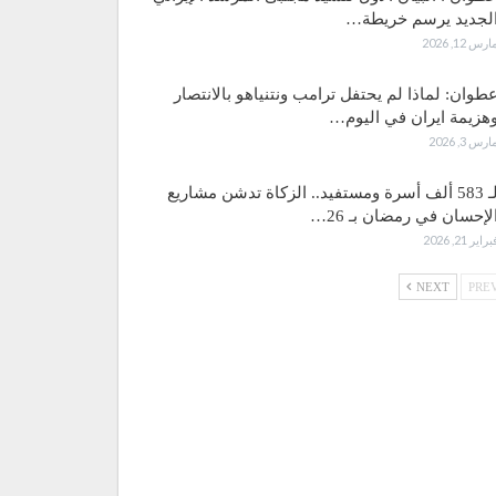
لجديد يرسم خريطة…
ارس 12, 2026
طوان: لماذا لم يحتفل ترامب ونتنياهو بالانتصار
هزيمة ايران في اليوم…
ارس 3, 2026
لـ 583 ألف أسرة ومستفيد.. الزكاة تدشن مشاريع
لإحسان في رمضان بـ 26…
براير 21, 2026
NEXT