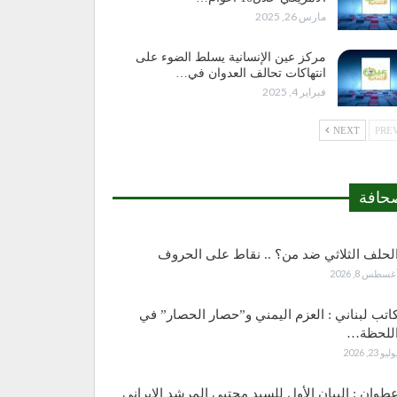
مارس 26, 2025
مركز عين الإنسانية يسلط الضوء على
انتهاكات تحالف العدوان في…
فبراير 4, 2025
NEXT
حافة
لحلف الثلاثي ضد من؟ .. نقاط على الحروف
غسطس 8, 2026
اتب لبناني : العزم اليمني و”حصار الحصار” في
للحظة…
وليو 23, 2026
طوان : البيان الأول للسيد مجتبى المرشد الإيراني