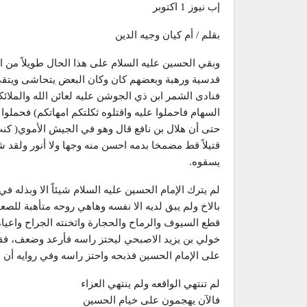
إب نيوز 1 اكتوبر
بقلم / أم كيان وجيه الدين
وبقي الحسين عليه السلام على هذا الحال طويلاً من ا
قدسية ورهبة وبعضهم كان وكان البعض يتحاشى ويتقي ق
فنادى الشمر ابن ذي الجوشن عليه لعائن الله والملائ
السهام فاحملوا عليه واقتلوه ثكلتكم امهاتكم) فحملو
حتى أن هلال بن نافع قال وهو في الجيش الأموي( كنت
قتيلاً قط مضمخا بدمه احسن منه وجها ولا أنور ولقد 
يسقوه.
لم يترك الإمام الحسين عليه السلام شيئاً الا وبذله في ط
بالاخ ولم يبق لديه الا نفسه وهاهي روحه متأهبة للص
قطع السيوف والرماح والحجارة واثخنته الجراح واعيا
خولي بن يزيد الاصبحي ليحتز راسه فأرعد وضعف، فقا
على الإمام الحسين فذبحه واحتز راسه وفي روايه أن 
لم تنتهي الواقعه ولم ينتهي العزاء
فالآن يهجمون على خيام الحسين