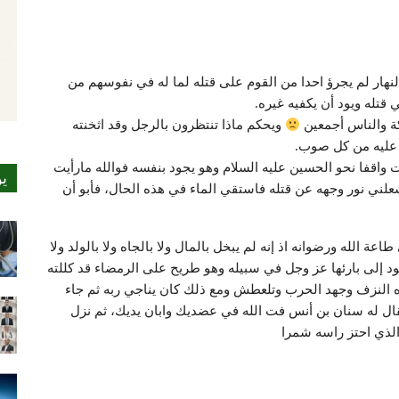
لنهار لم يجرؤ احدا من القوم على قتله لما له في نفوسهم من
تله ويود أن يكفيه غيره.
كة والناس أجمعين
ويحكم ماذا تنتظرون بالرجل وقد اثخنته
ا عليه من كل صوب.
 واقفا نحو الحسين عليه السلام وهو يجود بنفسه فوالله مارأيت
ي
شعلني نور وجهه عن قتله فاستقي الماء في هذه الحال، فأبو أن
اعة الله ورضوانه اذ إنه لم يبخل بالمال ولا بالجاه ولا بالولد ولا
عود إلى بارئها عز وجل في سبيله وهو طريح على الرمضاء قد كللته
ه النزف وجهد الحرب وتلعطش ومع ذلك كان يناجي ربه ثم جاء
ل له سنان بن أنس فت الله في عضديك وابان يديك، ثم نزل
الذي احتز راسه شمرا