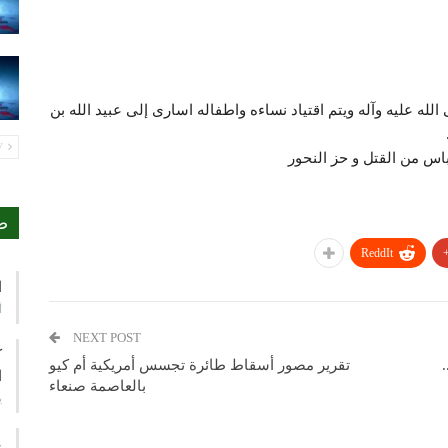
له عليه وآله ويتم اقتياد نساءه واطفاله اسارى إلى عبيد الله بن
PREV
اس من القتل و حز النحور
ص
ReddIt
ا
أ
NEXT POST
ك
تقرير مصور أسقاط طائرة تجسس أمريكية أم كيو
ا
بالعاصمة صنعاء
ي
ع