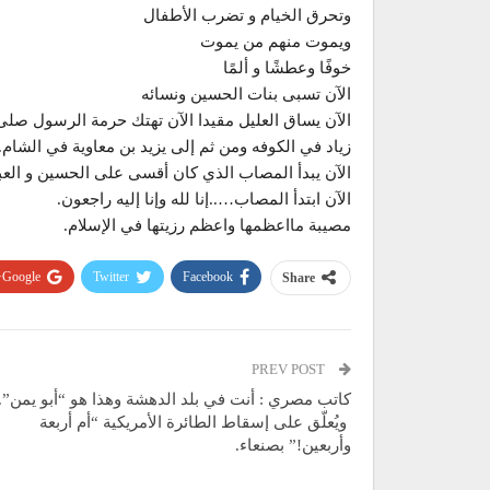
وتحرق الخيام و تضرب الأطفال
ويموت منهم من يموت
خوفًا وعطشًا و ألمًا
الآن تسبى بنات الحسين ونسائه
الآن يساق العليل مقيدا الآن تهتك حرمة الرسول صلى ال
زياد في الكوفه ومن ثم إلى يزيد بن معاوية في الشام.
الآن يبدأ المصاب الذي كان أقسى على الحسين و العب
الآن ابتدأ المصاب…..إنا لله وإنا إليه راجعون.
مصيبة مااعظمها واعظم رزيتها في الإسلام.
Google+
Twitter
Facebook
Share
PREV POST
كاتب مصري : أنت في بلد الدهشة وهذا هو “أبو يمن”..
ويُعلّق على إسقاط الطائرة الأمريكية “أم أربعة
وأربعين!” بصنعاء.