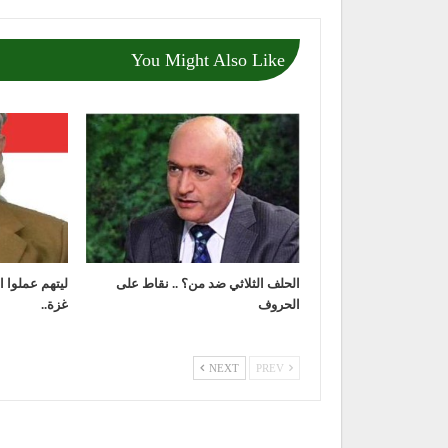
You Might Also Like
الحلف الثلاثي ضد من؟ .. نقاط على
ليتهم عملوا 
الحروف
غزة..
NEXT
PREV