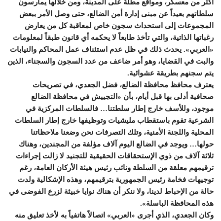
أكثر من معسكر، ومواقع مطلة على المدينة، ومن خلالها يمارسون
سلطاتهم بعيداً عن مبنى إدارة أمن الضالع، حتى وصل الأمر ببعض
المجموعات إلى استحداث سجون خاص لمعاقبة كل من يعارض
رغباتها الذاتية، والتي تأخذ طابعاً لا يحكمه أي قانون طبقاً لمعلومات
«العربي». يحدث ذلك في ظل عدم استئناف عمل المحاكم والنيابات
والبت في القضايا، وهو أمر ضاعف من عدد السجون والسجناء، الذين
يتم سجنهم بطريقة عشوائية.
يعترف محافظ محافظة الضالع، فضل الجعدي، في تصريحات
صحافية أدلى بها قبل أيام، بأن «التجييش في محافظة الضالع
موجود، وللأسف خارج إطار سلطتنا… فالسلطات المركزية في
الشرعية تقوم باستقطاب مليشيات وتوظيفها خارج إطار السلطات
المحلية واللجنة الأمنية، وتلك التصرفات نحن وضعنا ملاحظاتنا
حولها… ويوجد في الضالع اليوم آلاف مؤلفة من المجندين، وهناك
ثلاثة آلاف من ذوي الإستحقاقات الحقيقية للتجنيد لا زالت إجراءات
ترقيمهم معلقة من السلطة ونائب رئيس هيئة الأركان العامة، رغم
توجيهات فخامة رئيس الجمهورية بترقيمهم، وهذه الإشكالية ولدت
حالة من الإحباط لدينا، ولا ننكر أن هناك نوايا خبيثة لزرع الفوضى في
هذه المحافظة الباسلة».
وكان الجعدي، الذي أجرى «العربي» اتصالاً هاتفياً به لأخذ تعليق منه