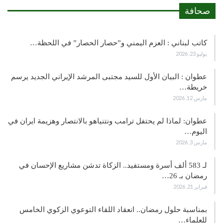
صحافة
كاتب لبناني : العزم اليمني و”حصار الحصار” في اللحظة…
يوليو 23, 2026
عطوان : البيان الأول للسيد مجتبى المرشد الإيراني الجديد يرسم
خريطة…
مارس 12, 2026
عطوان: لماذا لم يحتفل ترامب ونتنياهو بالانتصار وهزيمة ايران في
اليوم…
مارس 3, 2026
لـ 583 ألف أسرة ومستفيد.. الزكاة تدشن مشاريع الإحسان في
رمضان بـ 26…
فبراير 21, 2026
بمناسبة حلول رمضان.. انعقاد اللقاء التوعوي الزكوي الخامس
للعلماء…