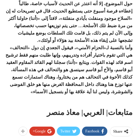
حول الموضوع، إلا أنه اعتذر عن الحديث لأسباب خاصة، طالباً
إعطاءه فرصة أسبوع حتى يستطيع الحديث، قال في تصريحات له إن
«السلاح موجود ومنفلت بأيادي منفلتة»، لافتاً إلى «(أننا) حاولنا أكثر
من مرة ضبط تلك الأسلحة… حتى يتم توزيعها حسب تخصصاتها،
وإلى الآن لم يتم ذلك، بل قامت تلك السلطات بوضع مليشيات
تشجعها على إبقاء هذه الأسلحة بيد هؤلاء أو أولئك».
وأما بالنسبة لـ«الحزام الأمني»، فيقول الجعدي إن دول «التحالف»
هي التي تقوم باختيار أفراده وتدريبهم، وإنها طلبت منهم فقط ترشيح
اسم قائد لهذه القوات. ويتابع «(أننا) سجلنا لهم القائد المقاوم العقيد
أبو قاسم، والأخ أبو قاسم سينسق هو والتحالف في هذه المسألة،
كذلك الأخوة في التحالف هم من يختاروا، وهناك استمارات نسمع
عنها توزع هنا وهناك داخل المحافظة الغرض منها هو خلق الفوضى
والشوشرة، وليس لنا أية علاقة بها أو بتسجيل الأسماء»
متابعات| العربي| معاذ منصر
Google+
Twitter
Facebook
Share