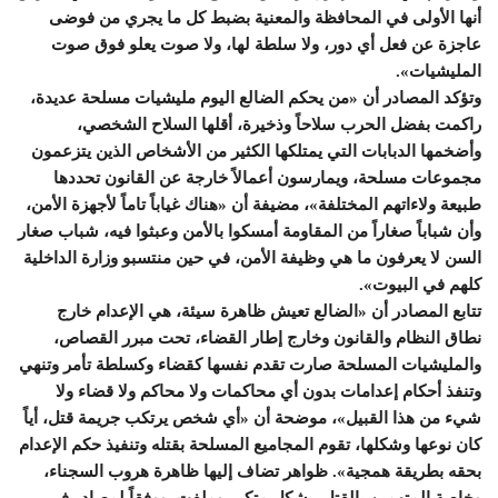
أنها الأولى في المحافظة والمعنية بضبط كل ما يجري من فوضى
عاجزة عن فعل أي دور، ولا سلطة لها، ولا صوت يعلو فوق صوت
المليشيات».
وتؤكد المصادر أن «من يحكم الضالع اليوم مليشيات مسلحة عديدة،
راكمت بفضل الحرب سلاحاً وذخيرة، أقلها السلاح الشخصي،
وأضخمها الدبابات التي يمتلكها الكثير من الأشخاص الذين يتزعمون
مجموعات مسلحة، ويمارسون أعمالاً خارجة عن القانون تحددها
طبيعة ولاءاتهم المختلفة»، مضيفة أن «هناك غياباً تاماً لأجهزة الأمن،
وأن شباباً صغاراً من المقاومة أمسكوا بالأمن وعبثوا فيه، شباب صغار
السن لا يعرفون ما هي وظيفة الأمن، في حين منتسبو وزارة الداخلية
كلهم في البيوت».
تتابع المصادر أن «الضالع تعيش ظاهرة سيئة، هي الإعدام خارج
نطاق النظام والقانون وخارج إطار القضاء، تحت مبرر القصاص،
والمليشيات المسلحة صارت تقدم نفسها كقضاء وكسلطة تأمر وتنهي
وتنفذ أحكام إعدامات بدون أي محاكمات ولا محاكم ولا قضاء ولا
شيء من هذا القبيل»، موضحة أن «أي شخص يرتكب جريمة قتل، أياً
كان نوعها وشكلها، تقوم المجاميع المسلحة بقتله وتنفيذ حكم الإعدام
بحقه بطريقة همجية». ظواهر تضاف إليها ظاهرة هروب السجناء،
وخاصة المتهمين بالقتل، بشكل متكرر وملفت. ووفقاً لمصادر في