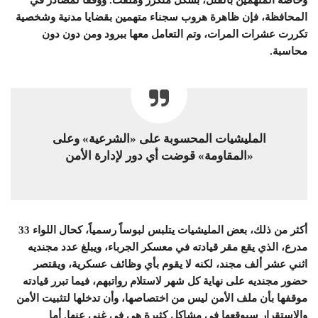
المحافظة، فإن ظاهرة هروب سجناء متهمين بقضايا مدنية وشخصية
تكررت عشرات المرات، وتم التعامل معها ببرود ومن دون دون
محاسبة.
المليشيات المحسوبة على «الشرعية» وعلى
«المقاومة» قوضت أي دور لإدارة الأمن
أكثر من ذلك، بعض المليشيات يتلبس لبوساً رسمياً، كحال اللواء 33
مدرع، الذي يقع مقر قيادته في معسكر الجرباء، ويبلغ عدد مجنديه
اثني عشر ألف مجند، لكنه لا يقوم بأي وظائف عسكرية، ويقتصر
حضور مجنديه على نهاية كل شهر لاستلام رواتبهم، فيما تبرر قيادته
موقفها بأن ملف الأمن ليس من اختصاصها، وأن تدخلها لتثبيت الأمن
والاستقرار سيوقعها في مشاكل كثيرة هي في غنى عنها. أما