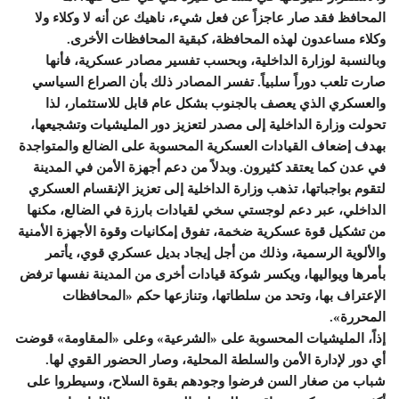
المحافظ فقد صار عاجزاً عن فعل شيء، ناهيك عن أنه لا وكلاء ولا
وكلاء مساعدون لهذه المحافظة، كبقية المحافظات الأخرى.
وبالنسبة لوزارة الداخلية، وبحسب تفسير مصادر عسكرية، فأنها
صارت تلعب دوراً سلبياً. تفسر المصادر ذلك بأن الصراع السياسي
والعسكري الذي يعصف بالجنوب بشكل عام قابل للاستثمار، لذا
تحولت وزارة الداخلية إلى مصدر لتعزيز دور المليشيات وتشجيعها،
بهدف إضعاف القيادات العسكرية المحسوبة على الضالع والمتواجدة
في عدن كما يعتقد كثيرون. وبدلاً من دعم أجهزة الأمن في المدينة
لتقوم بواجباتها، تذهب وزارة الداخلية إلى تعزيز الإنقسام العسكري
الداخلي، عبر دعم لوجستي سخي لقيادات بارزة في الضالع، مكنها
من تشكيل قوة عسكرية ضخمة، تفوق إمكانيات وقوة الأجهزة الأمنية
والألوية الرسمية، وذلك من أجل إيجاد بديل عسكري قوي، يأتمر
بأمرها ويواليها، ويكسر شوكة قيادات أخرى من المدينة نفسها ترفض
الإعتراف بها، وتحد من سلطاتها، وتنازعها حكم «المحافظات
المحررة».
إذاً، المليشيات المحسوبة على «الشرعية» وعلى «المقاومة» قوضت
أي دور لإدارة الأمن والسلطة المحلية، وصار الحضور القوي لها.
شباب من صغار السن فرضوا وجودهم بقوة السلاح، وسيطروا على