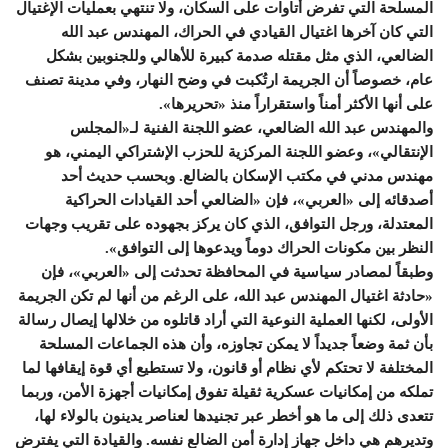
المسلحة التي تفرض أتاوات على السكان، ولا تنتهي بعمليات الإغتيال
التي كان آخرها اغتيال القيادي في الحراك، المهندس عبد الله
الضالعي، الذي مثل مقتله صدمة كبيرة للأهالي وللجنوبين بشكل
عام، خصوصاً أن الجريمة ارتُكبت في وضح النهار، وفي مدينة تصنف
على أنها الأكثر أمناً واستقراراً منذ «تحريرها».
والمهندس عبد الله الضالعي، عضو اللجنة الفنية لـ«المجلس
الإنتقالي»، وعضو اللجنة المركزية للحزب الإشتراكي اليمني، هو
مهندس مدني في مكتب الإسكان بالضالع. وبحسب حديث أحد
أصدقائه إلى «العربي»، فإن «الضالعي أحد القيادات الحراكية
المعتدلة، ورجل التوافق، الذي كان يركز بجهوده على تقريب وجهات
النظر بين مكونات الحراك دوماً ويدعوها إلى التوافق».
وطبقاً لمصادر سياسية في المحافظة تحدثت إلى «العربي»، فإن
«حادثة اغتيال المهندس عبد الله، على الرغم من أنها لم تكن الجريمة
الأولى، لكنها العملية النوعية التي أراد قاتلوه من خلالها إيصال رسالة
بأن ثمة وضعاً جديداً لا يمكن تجاوزه، وأن هذه الجماعات المسلحة
المختلفة لا تحتكم لأي نظام أو قانون، ولا تستطيع أي قوة إيقافها لما
تملكه من إمكانيات عسكرية ثقيلة تفوق إمكانيات أجهزة الأمن، وربما
تتعدى ذلك إلى ما هو أخطر عبر تجنيدها لعناصر يدينون بالولاء لها،
وتديرهم هي داخل جهاز إدارة أمن الضالع نفسه. والقيادة التي يفترض