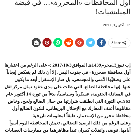
أول المحافظات «المحررة»… في قبضة
الميليشيات!
On
أكتوبر 3, 2017
Share
إب نيوز13محرم1439هـ الموافق2017/10/3 :- على الرغم من اعتبارها
أول محافظة «محررة» في جنوب اليمن، إلا أن ذلك لم ينعكس إيجاباً
على وضعَيْها الأمني والمجتمعي، بل صار الإستقرار أبعد ما يكون
عنها. إنها محافظة الضالع، التي ظلت على مدى عقود تمثل مركز ثقل
في المعادلة الجنوبية، عسكرياً وسياسياً، بدءاً من ثورة 14 أكتوبر عام
1963م، الثورة التي انطلقت شرارتها من جبال الضالع ولحج، وخاض
مقاتلوها أعنف المعارك مع الإحتلال البريطاني، لتكون الضالع أول
محافظة تتحرر من الإستعمار، طبقاً لمعلومات تاريخية.
وعلى الرغم من ذلك الرصيد النضالي، تعيش المحافظة اليوم أسوأ
أيامها. فوضى وانفلات كبيران تبدأ مظاهرهما من ممارسات العصابات