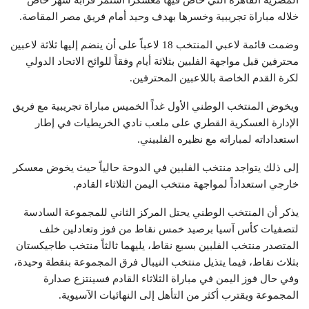
المصرية القاهرة التي خاض فيها معسكراً استمر قرابة شهر خاض
خلاله مباراة تجريبية وخسرها بهدف وحيد أمام فريق مصر المقاصة.
وضمت قائمة لاعبي المنتخب 18 لاعباً على أن ينضم إليها ثلاثة لاعبين
محترفين قبل مواجهة الفلبين بثلاثة أيام وفقاً للوائح الاتحاد الدولي
لكرة القدم الخاصة باللاعبين المحترفين.
ويخوض المنتخب الوطني الأول غداً الخميس مباراة تجريبية مع فريق
الإدارة العسكرية القطري على ملعب نادي الخريطيات في إطار
استعداداته لمباراته مع نظيره الفلبيني.
إلى ذلك يتواجد منتخب الفلبين في الدوحة حالياً حيث يخوض معسكر
خارجي استعداداً لمواجهة منتخب اليمن الثلاثاء القادم.
يذكر أن المنتخب الوطني يحتل المركز الثاني للمجموعة السادسة
لتصفيات كأس آسيا برصيد خمس نقاط من فوز وتعادلين خلف
المتصدر منتخب الفلبين بسبع نقاط، يليهما ثالثاً منتخب طاجيكستان
بثلاث نقاط، فيما يتذيل منتخب النيبال فرق المجموعة بنقطة وحيدة،
وفي حال فوز اليمن في مباراة الثلاثاء القادم فسينتزع صدارة
المجموعة ويقترب أكثر من التأهل إلى النهائيات الآسيوية.