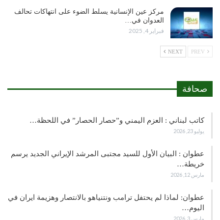
مركز عين الإنسانية يسلط الضوء على انتهاكات تحالف
العدوان في…
فبراير 4, 2025
NEXT
PREV
صحافة
كاتب لبناني : العزم اليمني و”حصار الحصار” في اللحظة…
يوليو 23, 2026
عطوان : البيان الأول للسيد مجتبى المرشد الإيراني الجديد يرسم
خريطة…
مارس 12, 2026
عطوان: لماذا لم يحتفل ترامب ونتنياهو بالانتصار وهزيمة ايران في
اليوم…
مارس 3, 2026