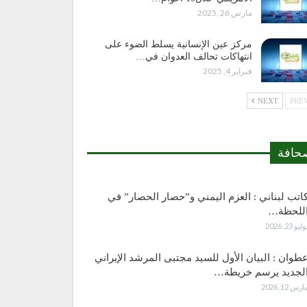
مارس 26, 2025
مركز عين الإنسانية يسلط الضوء على
انتهاكات تحالف العدوان في…
فبراير 4, 2025
NEXT
حافة
اتب لبناني : العزم اليمني و”حصار الحصار” في
للحظة…
وليو 23, 2026
طوان : البيان الأول للسيد مجتبى المرشد الإيراني
لجديد يرسم خريطة…
ارس 12, 2026