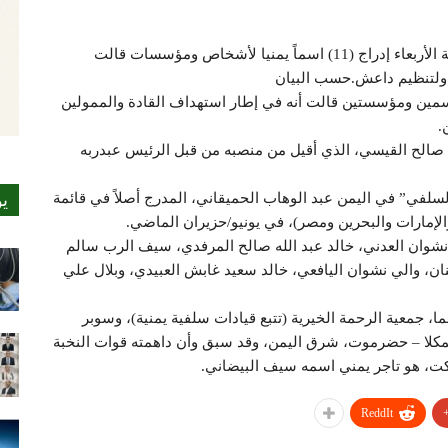
أعلنت رئاسة أمن الدولة في المملكة العربية السعودية الأربعاء إدراج (11) اسماً يمنيا لأشخاص ومؤسسات قالت
ة ولتنظيم داعش.حسب البيان
لرسمي (11) اسماً لأفراد وأسمين ومؤسستين قالت أنه في إطار استهداف القادة والممولين
.
 صالح القيسي، الذي أقيل من منصبه من قبل الرئيس عبدربه
ي
لسلفي” في اليمن عبد الوهاب الحميقاني، المدرج أصلاً في قائمة
إمارات والبحرين ومصر)، في يونيو/حزيران الماضي.
وان العدني، خالد عبد الله صالح المرفدي، سيف الرب سالم
ن، والي نشوان اليافعي، خالد سعيد غابش العبيدي، وبلال علي
ما، جمعية الرحمة الخيرية (تتبع قيادات سلفية يمنية)، وسوبر
لمكلا – حضرموت، شرق اليمن، وقد سبق وأن داهمته قوات النخبة
ReddIt