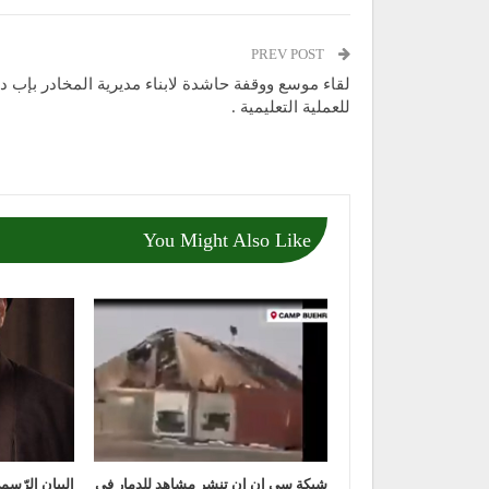
PREV POST
لقاء موسع ووقفة حاشدة لابناء مديرية المخادر بإب د
للعملية التعليمية .
You Might Also Like
شبكة سي ان ان تنشر مشاهد للدمار في
‏البيان الرّس