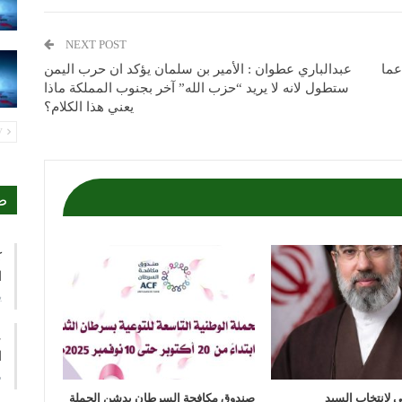
NEXT POST
عما
عبدالباري عطوان : الأمير بن سلمان يؤكد ان حرب اليمن
ستطول لانه لا يريد “حزب الله” آخر بجنوب المملكة ماذا
يعني هذا الكلام؟
PREV
ص
ك
ا
ي
ع
ا
م
مي لانتخاب السيد
صندوق مكافحة السرطان يدشن الحملة