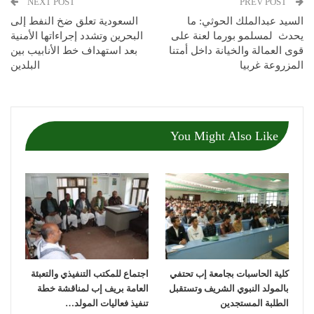
NEXT POST
PREV POST
السيد عبدالملك الحوثي: ما
السعودية تعلق ضخ النفط إلى
يحدث لمسلمو بورما لعنة على
البحرين وتشدد إجراءاتها الأمنية
قوى العمالة والخيانة داخل أمتنا
بعد استهداف خط الأنابيب بين
المزروعة غربيا
البلدين
You Might Also Like
كلية الحاسبات بجامعة إب تحتفي
اجتماع للمكتب التنفيذي والتعبئة
بالمولد النبوي الشريف وتستقبل
العامة بريف إب لمناقشة خطة
الطلبة المستجدين
تنفيذ فعاليات المولد…