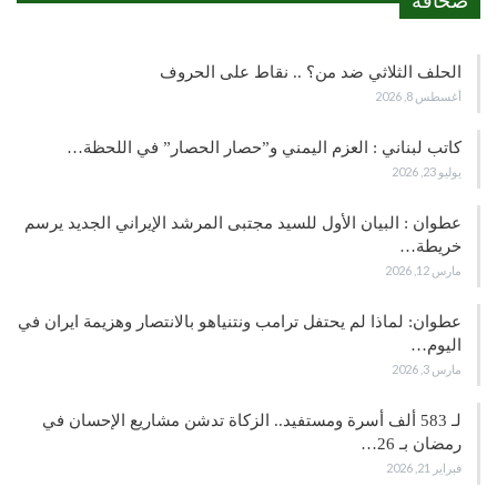
صحافة
الحلف الثلاثي ضد من؟ .. نقاط على الحروف
أغسطس 8, 2026
كاتب لبناني : العزم اليمني و”حصار الحصار” في اللحظة…
يوليو 23, 2026
عطوان : البيان الأول للسيد مجتبى المرشد الإيراني الجديد يرسم
خريطة…
مارس 12, 2026
عطوان: لماذا لم يحتفل ترامب ونتنياهو بالانتصار وهزيمة ايران في
اليوم…
مارس 3, 2026
لـ 583 ألف أسرة ومستفيد.. الزكاة تدشن مشاريع الإحسان في
رمضان بـ 26…
فبراير 21, 2026