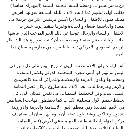
من تدمير عشوائي ومنظم للبنية التحتية اليمنية (المهترأة أساسا )
فكانت أولى ليلتهم كما كانت الالف الليلة السابقة عنوانها العريض
قصف دموي للأطفال والنساء والآمنين مرتكبين أكثر من جريمة في
صعدة والعاصمة صنعاء والحديدة وغيرها سقط إثرها عشرات
الأطفال والنساء والرجال عوضا عن ذلك الجو المرعب الذي عاشها
طلاب وطالبات في صنعاء وصعدة بعد أن كانت صواريخ هذا الشيطان
الرجيم السعودي الأمريكي تسقط بالقرب من مدارسهم صباح هذا
اليوم.
ألف ليلة عنوانها الأهم نصف مليون صاروخ انهمر على كل شبر في
اليمن لم تهتز لها أدنى شعرة للمجتمع الدولي وللأمم المتحدة
ومنظماتها وللدول العربية والإسلامية وللمراكز الدينية كالحرمين
والأزهر وغيرهما ليأتي بعد الألف ليلة صاروخ بركان قصر اليمامة
اليمني ليدك وكر التخطيط الشيطاني في نفس المكان الذي كان
يخطط جدهم الأول مسيلمة الكذاب كما يخططون فهاجت الشياطين
في الأمم المتحدة وفي معظم الدول الإسلامية والعربية والأوروبية
ينددون ويتباكون ويشتاطون غضبا أن يقوم أي إنسان أن يستهدف
مركز المؤامرات الشيطانية الجهنمية في الأرض (قصر اليمامة
بالرياض) لتأتي بعدها ليلة تقصف بها اليمن ب500صاروخ لتعود