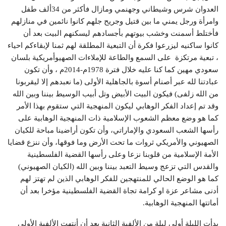
العدوان شرس وشيطاني وجهنمي ومازال فأكثر من 34ألف طفل
وامرأة ورجل يمني ما بين قتيل وجريح جلهم كانوا نائمين في منازلهم
فأختلط أسمنت وخشب بيوتهم بأجسادهم ليسكنهم البيت بعد أن
كانوا ساكنيه ليزرعوا فكرة أن التبعية المطلقة لهم ثمنا لإبقاءكم احياء
، تبعية مرتكزة على السمع والطاعة للإملاءات الصهيوأمريكية بلسان
سعودي مهين كما كنا عليه خلال فترة 1978م-2014م ، وأن تكون
عبادتنا لله عبر أصنام أسوة بالجاهلية الأولى (ما نعبدهم إلا ليقربونا
من الله زلفى) فيكون البيت الأبيض وتل أبيب الوسيط بيننا وبين الله
وقد تم إعداد الفكر الوهابي ليكون المنهجية التي ستقوم بهذا الأمر
كما هو وضع معظم الشعوب الإسلامية ذات المنهجية الوهابية على
رأسها الشعب السعودي والإماراتي، وأن تكون أراضينا مباحة للكيان
الصهيوني والأمريكي ثروات ما تحت الأرض وما فوقها، وأن ننزع قضايا
الأمة الإسلامية من قلوبنا نزعا وعلى رأسها القضية الفلسطينية
والقدس التي تزعج وسيط التعبد بيننا وبين الله (الكيان الصهيوني)
كما هو الوضع الحالي للمنتهجين للفكر الوهابي الذين لم تهتز لهم
أدنى مشاعر عزة او كرامة تجاة القضية الفلسطينية مؤخرا بعد أن
أماتتها المنهجية الوهابية.
بدأت الليلة أولى ليلة من الألفية الثانية بعد أن أنتهت الألفية الأولى