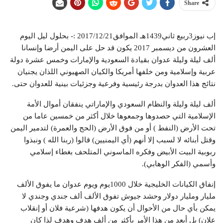
Share
إب نيوز3ربيع ثاني1439هـ الموافق2017/12/21 :- بحلول ليل اليوم
العشرون من ديسمبر 2017 يكون قد حل على اليمن أرضا وإنسانا
ألف ليلة وليلة عدوان بقيادة السعودية والإمارات وخمس عشرة دولة
عربية وإسلامية ومن خلفها أمريكا والكيان الصهيوني اللذان يجنيان
نتائج هذا العدوان بدرجة رئيسية وفرعية وجزئيات بينية للعدوان حتى.
ألف ليلة وليلة والنظام السعودي والإماراتي ينفقان أموال الأمة
الإسلامية التي حصدوها وجمعوها خلال أكثر من خمسين عاما من
تحت الأرض (النفط ) أو من فوق الأرض (الحج والعمرة) لتدمير اليمن
وقتل أبنائه لا لسبب إلا أنهم (أي اليمنيين) قالوا (ربنا الله ) ونبذوا
ربوبية البيت الأبيض وفكره الماسوني المتلحف بغطاء إسلامي
وأسمي (الفكر الوهابي).
إنفاق الكيانات الخليجية خلال 1000يوم ويوم عدوان ما يفوق الألف
مليار ومليار دولار وحشد جيوش تفوق الألف ألف جندي وجندي لا
يمكن بأي حال من الأحوال أن يكون هدفها (شرعية فلان أو إنقلاب
علان) بل أبعد من هذا الأمر بأكثر من ألف هدف وهدف لذا كان