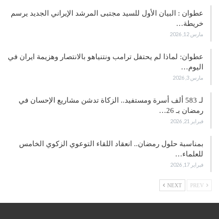
عطوان : البيان الأول للسيد مجتبى المرشد الإيراني الجديد يرسم
خريطة…
مارس 12, 2026
عطوان: لماذا لم يحتفل ترامب ونتنياهو بالانتصار وهزيمة ايران في
اليوم…
مارس 3, 2026
لـ 583 ألف أسرة ومستفيد.. الزكاة تدشن مشاريع الإحسان في
رمضان بـ 26…
فبراير 21, 2026
بمناسبة حلول رمضان.. انعقاد اللقاء التوعوي الزكوي الخامس
للعلماء…
فبراير 17, 2026
NEXT
PREV