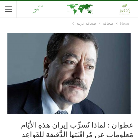
Home
صحافة
صحافة عربية
عطوان : لماذا تُسرِّب إيران هذهِ الأيّام
مَعلوماتٍ عن مُراقَبَتِها الدَّقيقة للقَواعِد