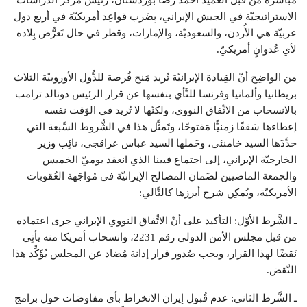
مُباشرة من قبل العميد أحمد رضا بوردستان، رئيس مركز الدِّراسات
الاستراتيجيّة في الجيش الإيراني، بِضَرب قواعِد أمريكيّة في أربع دول
عربيّة هي الأُردن، والسعوديّة، والإمارات، وقطر في حال تَعرُّض بِلاده
لأي عُدوانٍ أمريكيّ.
من الواضِح أنّ القِيادة الإيرانيّة تُريد مَنح فُرصة للدُّول الأوروبيّة الثلاث
بريطانيا وألمانيا وفرنسا للنَّأي بنفسها عن قرار الرئيس دونالد ترامب
بالانسحاب من الاتِّفاق النووي، ولكنّها لا تُريد في الوَقت نفسه
إعطاءها سَقفًا زمنيًّا مَفتوحًا، وتَمثَّل هذا في الشُّروط السَّبعة التي
حدَّدَها السيد خامنئي، وحَملها السيد عباس عراقجي، نائِب وزير
الخارجيّة الإيراني، إلى اجتماع فيينا الذي انعقد يوميّ الخميس
والجمعة الماضيين لضَمان المصالح الإيرانيّة في مُواجَهة العُقوبات
الأمريكيّة، ويُمكِن شرح أبرزها كالتَّالي:
ـ الشَّرط الأوّل: التأكيد على أنّ الاتِّفاق النووي الإيراني جرى اعتماده
من قبل مجلس الأمن الدولي رقم 2231، وانسحاب أمريكا منه يأتِي
نَقضًا لهذا القرار، ويجب صُدور قرار إدانة مُضاد عن المجلس يُؤَكِّد هذا
النَّقض.
ـ الشَّرط الثاني: عدم قُبول إيران الانخراط بأي مفاوضات حول برامج