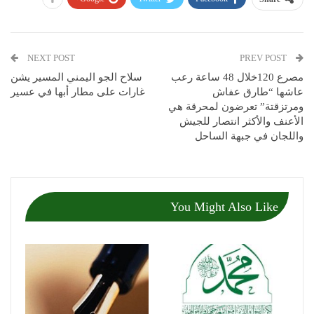
NEXT POST
PREV POST
مصرع 120خلال 48 ساعة رعب
سلاح الجو اليمني المسير يشن
عاشها “طارق عفاش
غارات على مطار أبها في عسير
ومرتزقتة” تعرضون لمحرقة هي
الأعنف والأكثر انتصار للجيش
واللجان في جبهة الساحل
You Might Also Like