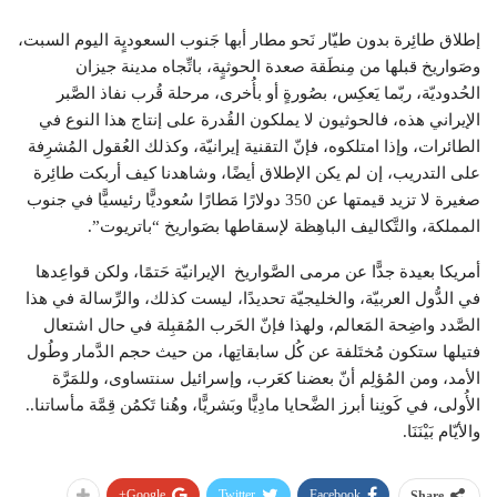
إطلاق طائِرة بدون طيّار نَحو مطار أبها جَنوب السعوديٍة اليوم السبت،
وصَواريخ قبلها من مِنطَقة صعدة الحوثيٍة، باتِّجاه مدينة جيزان
الحُدوديّة، ربّما يَعكِس، بصُورةٍ أو بأُخرى، مرحلة قُرب نفاذ الصَّبر
الإيراني هذه، فالحوثيون لا يملكون القُدرة على إنتاج هذا النوع في
الطائرات، وإذا امتلكوه، فإنّ التقنية إيرانيّة، وكذلك العُقول المُشرِفة
على التدريب، إن لم يكن الإطلاق أيضًا، وشاهدنا كيف أربكت طائِرة
صغيرة لا تزيد قيمتها عن 350 دولارًا مَطارًا سُعوديًّا رئيسيًّا في جنوب
المملكة، والتَّكاليف الباهِظة لإسقاطها بصَواريخ “باتريوت”.
أمريكا بعيدة جدًّا عن مرمى الصَّواريخ الإيرانيّة حَتمًا، ولكن قواعِدها
في الدُّول العربيّة، والخليجيّة تحديدًا، ليست كذلك، والرِّسالة في هذا
الصَّدد واضِحة المَعالم، ولهذا فإنّ الحَرب المُقبِلة في حال اشتعال
فتيلها ستكون مُختَلفة عن كُل سابقاتِها، من حيث حجم الدَّمار وطُول
الأمد، ومن المُؤلِم أنّ بعضنا كعَرب، وإسرائيل سنتساوى، وللمَرَّة
الأُولى، في كَونِنا أبرز الضَّحايا مادِيًّا وبَشريًّا، وهُنا تَكمُن قِمَّة مأساتنا..
والأيّام بَيْنَنَا.
Google+
Twitter
Facebook
Share