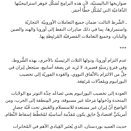
صواريخها الباليستيّة، لأن هذه البرامِج تُشكِّل جَوهر استراتيجيّتها
الدِّفاعيّة التي تُشَكِّل خطًّا أحمَر.
ـ الشَّرط الثالث: ضمان جميع التعاملات الأوروبيّة التجاريّة
واستمرارها، بِما في ذلك صادِرات النفط إلى أوروبا والهند والصين
واليابان، وجميع التعاملات المَصرفيّة المُرتَبِطةِ بِها.
***
عدم التزام أوروبا، ودولها الثلاث الرئيسيّة بالأحرى، بهذه الشُّروط،
وفي فترةٍ زمنيّةٍ قصيرة، لا تَزيد عن بِضعَة أسابيع، سيَجعل إيران في
حِلٍّ من الالتزام بالاتِّفاق النووي، والعَودة الفوريّة إلى تخصيب
اليورانيوم وبِمُعدَّلات مُرتَفِعَة.
العودة إلى تخصيب اليورانيوم يعني تَصاعُد حِدَّة التوتر مع الولايات
المتحدة ودُخولها مَرحلة غير مسبوقة، وجر المِنطقة إلى الحرب، ومن
الواضِح أنّ إيران غير مستعدة للاستسلام والعَيش تحت قُبّة حِصارٍ
أمريكيٍّ اقتصاديٍّ خانِق يكون مُقدِّمة أساسيّة لمُخَطَّط إسقاط النِّظام.
حديث العميد بوردستان، الذي يُعتَبر القِيادي الأهم في المُخابرات