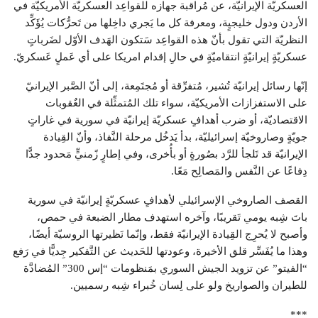
العسكريّة الإيرانيّة، عن مُراقبة جهازه للقواعِد العسكريّة الأمريكيّة في
الأردن ودول خليجيٍة، ومعرفة كل ما يَجري داخِلها من تَحرُّكات يُؤَكِّد
النظريّة التي تقول بأنّ هذه القواعِد سَتكون الهَدف الأوّل لضَرباتٍ
عسكريّةٍ إيرانيّةٍ انتقاميّةٍ في حالِ إقدام امريكا على أي عَملٍ عَسكريّ.
إنّها رسائل إيرانيّة تُشير، مُتفرِّقة أو مُجتَمِعة، إلى أنّ الصَّبر الإيرانيّ
على الاستفزازات الأمريكيّة، سواء تلك المُتمثِّلة في العٌقوبات
الاقتصاديّة، أو ضرب أهدافٍ عسكريّة إيرانيّة في سورية في غاراتٍ
جويّةٍ وصاروخيّة إسرائيليّة، بدأ يَدخُل مرحلة النَّفاذ، وأنّ القِيادة
الإيرانيّة قد تَلجأ للرَّد بصُورةٍ أو بأُخرى، وفي إطارٍ زًمنيٍّ مَحدود جدًّا
دِفاعًا عن النَّفس والمَصالِح مَعًا.
القصف الصاروخي الإسرائيلي لأهدافٍ عسكريّةٍ إيرانيّة في سورية
باتَ شِبه يومي تَقريبًا، وآخره استهدف مطار الضبعة في حمص،
وأصبح لا يُحرِج القِيادة الإيرانيّة فقط، وإنّما نَظيرتها الروسيّة أيضًا،
وهذا ما يُفَسِّر قلق الأخيرة، وعودتها للحَديث عن التَّفكير جِديًّا في رَفع
“الفيتو” عن تزويد الجيش السوري بمَنظومات “إس 300” المُضادَّة
للطيران والصواريخ ولو على لِسان خُبراء شِبه رسميين.
***