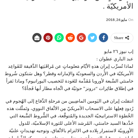
الأمريكيّة .
On
مايو 26, 2018
Share
إب نيوز ٢٦ مايو
عبد الباري عطوان :
لماذا تُسرِّب إيران هذهِ الأيّام مَعلوماتٍ عن مُراقَبَتِها الدَّقيقة للقَواعِد
الأمريكيّة في الأُردن والسعوديّة والإماراته وقطر؟ وهل سَتكون شُروط
خامنئي السَّبعة لأوروبا مُقَدِّمة للعَودة لتَخصيب اليورانيوم؟ وماذا نَقرأ
في إطلاق طائِرات “درونز” حوثيّة في اتِّجاه مطار أبها فَجأةً؟
انتقلت إيران في اليَومين الماضِيين من مَرحلةِ الدِّفاع إلى الهُجوم في
رُدودِ فِعلِها على الانسحاب الأمريكيّ مِن الاتِّفاق النووي، وتَمثَّلت هذه
الخُطوَة الاستراتيجيّة الجديدة والمُتوقَّعة، في الشُّروط السًّبعة التي
حَدَّدها السيد خامنئي، المُرشد الأعلى للثورة الإسلاميّة، للدول
الأوروبيّة لاستمرار بِلاده في الالتزام بالاتِّفاق، وتوجيه تهديداتٍ علنيّة