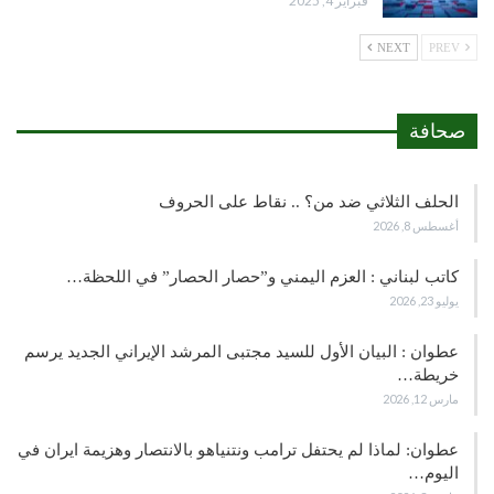
فبراير 4, 2025
NEXT
PREV
صحافة
الحلف الثلاثي ضد من؟ .. نقاط على الحروف
أغسطس 8, 2026
كاتب لبناني : العزم اليمني و”حصار الحصار” في اللحظة…
يوليو 23, 2026
عطوان : البيان الأول للسيد مجتبى المرشد الإيراني الجديد يرسم
خريطة…
مارس 12, 2026
عطوان: لماذا لم يحتفل ترامب ونتنياهو بالانتصار وهزيمة ايران في
اليوم…