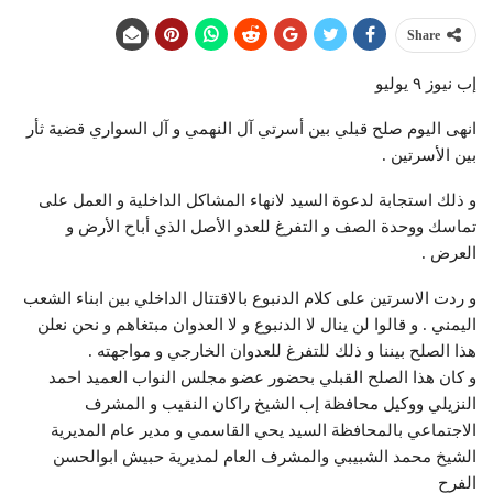
Share
إب نيوز ٩ يوليو
انهى اليوم صلح قبلي بين أسرتي آل النهمي و آل السواري قضية ثأر
بين الأسرتين .
و ذلك استجابة لدعوة السيد لانهاء المشاكل الداخلية و العمل على
تماسك ووحدة الصف و التفرغ للعدو الأصل الذي أباح الأرض و
العرض .
و ردت الاسرتين على كلام الدنبوع بالاقتتال الداخلي بين ابناء الشعب
اليمني . و قالوا لن ينال لا الدنبوع و لا العدوان مبتغاهم و نحن نعلن
هذا الصلح بيننا و ذلك للتفرغ للعدوان الخارجي و مواجهته .
و كان هذا الصلح القبلي بحضور عضو مجلس النواب العميد احمد
النزيلي ووكيل محافظة إب الشيخ راكان النقيب و المشرف
الاجتماعي بالمحافظة السيد يحي القاسمي و مدير عام المديرية
الشيخ محمد الشبيبي والمشرف العام لمديرية حبيش ابوالحسن
الفرح