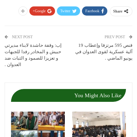
Google+
Twitter
Facebook
Share
NEXT POST
PREV POST
قنص 595 مرتزقا وإعطاب 19
إب: وقفة حاشدة لابناء مديرتي
آلية عسكرية لقوى العدوان في
حبيش و المخادر رفدا للجبهات
يونيو الماضي .
و تعزيزا للصمود و الثبات ضد
العدوان .
You Might Also Like