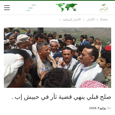
Home
الأخبار
الأخبار المحلية
صلح قبلي ينهي قضية ثأر في حبيش إب .
On
يوليو 9, 2018