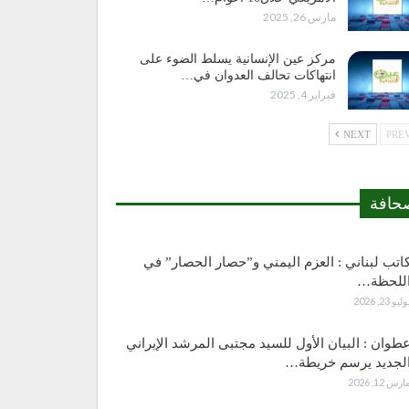
مارس 26, 2025
مركز عين الإنسانية يسلط الضوء على
انتهاكات تحالف العدوان في…
فبراير 4, 2025
NEXT
حافة
اتب لبناني : العزم اليمني و”حصار الحصار” في
للحظة…
وليو 23, 2026
طوان : البيان الأول للسيد مجتبى المرشد الإيراني
لجديد يرسم خريطة…
ارس 12, 2026