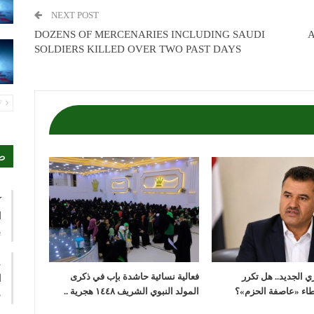
NEXT POST
DOZENS OF MERCENARIES INCLUDING SAUDI
A
SOLDIERS KILLED OVER TWO PAST DAYS
PREV
ص
ك
ا
ي
ع
ي الجديد.. هل تكرر
فعالية نسائية حاشدة بإب في ذكرى
ا
طاء «عاصفة الحزم»؟
المولد النبوي الشريف ١٤٤٨ هجرية ..
م