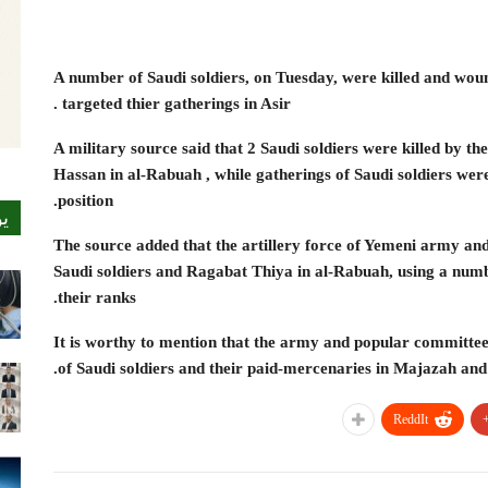
A number of Saudi soldiers, on Tuesday, were killed and woun
targeted thier gatherings in Asir .
A military source said that 2 Saudi soldiers were killed by th
Hassan in al-Rabuah , while gatherings of Saudi soldiers were
position.
ي
The source added that the artillery force of Yemeni army an
Saudi soldiers and Ragabat Thiya in al-Rabuah, using a number 
their ranks.
It is worthy to mention that the army and popular committees
of Saudi soldiers and their paid-mercenaries in Majazah and o
ReddIt